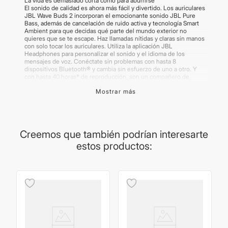
La vida es demasiado corta como para aburrirse
El sonido de calidad es ahora más fácil y divertido. Los auriculares
JBL Wave Buds 2 incorporan el emocionante sonido JBL Pure
Bass, además de cancelación de ruido activa y tecnología Smart
Ambient para que decidas qué parte del mundo exterior no
quieres que se te escape. Haz llamadas nítidas y claras sin manos
con solo tocar los auriculares. Utiliza la aplicación JBL
Headphones para personalizar el sonido y el idioma de los
mensajes de voz. Conéctate sin problemas con hasta 8
dispositivos Bluetooth® y cambia sin esfuerzo de uno a otro. Y
con hasta 40 horas* de reproducción, son un compañero de
sonido para el día a día. (*con ANC desactivado).
Mostrar más
Contenido de la caja:
1 par de auriculares JBL Wave Buds 2
1 cable de carga USB tipo C
3 tamaños de almohadilla
Creemos que también podrían interesarte
1 funda de carga
1 garantía/advertencia (W/!)
estos productos:
1 QSG/hoja de seguridad (S/i)
Importante:
Las imágenes publicadas son meramente ilustrativas.
Algunos productos pueden renovar su packaging. Los productos
de tecnología tienen garantía del proveedor. Chequear la política
de cambios y devoluciones en "Preguntas Frecuentes".