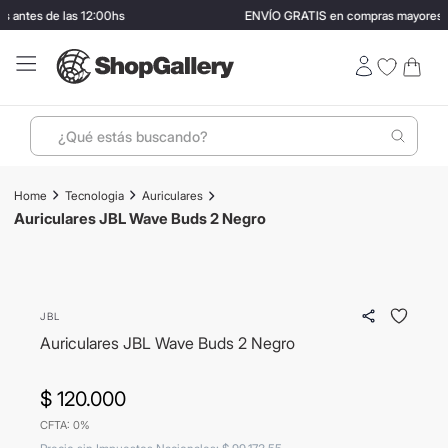
 antes de las 12:00hs
ENVÍO GRATIS en compras mayores a
¿Qué estás buscando?
Términos más buscados
Tecnologia
Auriculares
1
.
perfumes
Auriculares JBL Wave Buds 2 Negro
2
.
termo stanley
3
.
ray ban
JBL
4
.
lentes sol
Auriculares JBL Wave Buds 2 Negro
5
.
bressia
6
.
vino
$
120
.
000
CFTA: 0%
7
.
carolina herrera