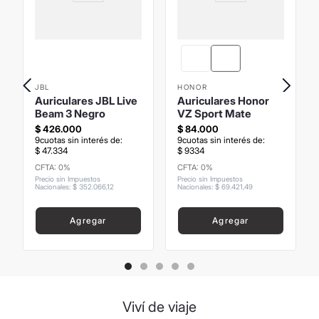
JBL
HONOR
Auriculares JBL Live
Auriculares Honor
Beam 3 Negro
VZ Sport Mate
$
426
.
000
$
84
.
000
9
cuotas sin interés de:
9
cuotas sin interés de:
$
47
.
334
$
9334
CFTA: 0%
CFTA: 0%
Precio sin Impuestos
Precio sin Impuestos
Nacionales
:
$
352
.
066
,
12
Nacionales
:
$
69
.
421
,
49
Agregar
Agregar
Viví de viaje