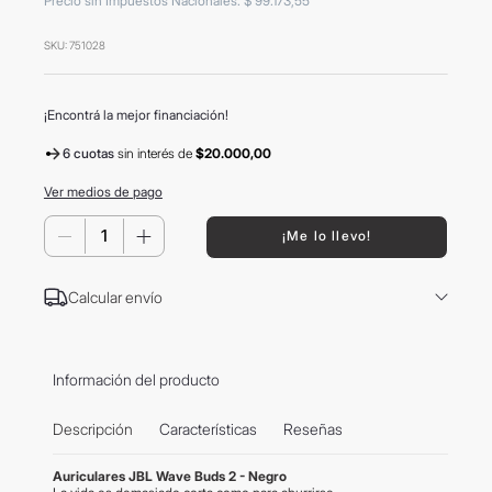
Precio sin Impuestos Nacionales
:
$
99
.
173
,
55
8
.
mochila
SKU
:
751028
9
.
hugo boss
10
.
tom ford
¡Encontrá la mejor financiación!
6 cuotas
sin interés
de
$20.000,00
Ver medios de pago
－
＋
¡Me lo llevo!
Calcular envío
Información del producto
Descripción
Características
Reseñas
Auriculares JBL Wave Buds 2 - Negro