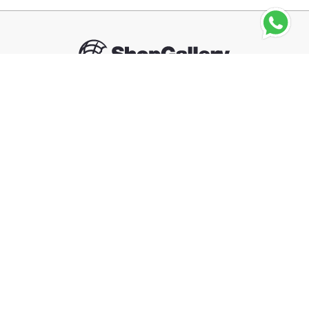
CLINIQUE
Set Clinique All About Eyes
Seguinos
－
＋
Agregar al carrito
Compra segura
Información
Categorías
Contacto
Arrepentimiento de compra