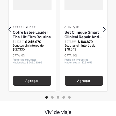
ESTEE LAUDER
CLINIQUE
Cofre Esteé Lauder
Set Clinique Smart
The Lift Firm Routine
Clinical Repair Anti-
Edad Arrugas y
$
245
.
970
$
166
.
879
$
397
.
817
$
279
.
857
9
cuotas sin interés de:
9
cuotas sin interés de:
Líneas
$
27
.
330
$
18
.
543
CFTA: 0%
CFTA: 0%
Precio sin Impuestos
Precio sin Impuestos
Nacionales
:
$
203
.
280
,
99
Nacionales
:
$
137
.
916
,
53
Agregar
Agregar
Viví de viaje