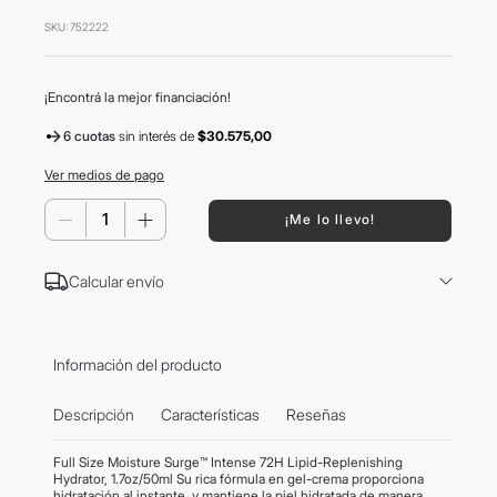
8
.
mochila
SKU
:
752222
9
.
hugo boss
10
.
tom ford
¡Encontrá la mejor financiación!
6 cuotas
sin interés
de
$30.575,00
Ver medios de pago
－
＋
¡Me lo llevo!
Calcular envío
Información del producto
Descripción
Características
Reseñas
Full Size Moisture Surge™ Intense 72H Lipid-Replenishing
Hydrator, 1.7oz/50ml Su rica fórmula en gel-crema proporciona
hidratación al instante, y mantiene la piel hidratada de manera