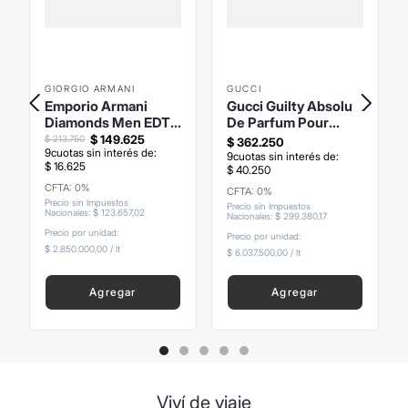
GIORGIO ARMANI
GUCCI
Emporio Armani
Gucci Guilty Absolu
Diamonds Men EDT
De Parfum Pour
75ml
Homme 60ml
$
149
.
625
$
213
.
750
$
362
.
250
9
cuotas sin interés de:
9
cuotas sin interés de:
$
16
.
625
$
40
.
250
CFTA: 0%
CFTA: 0%
Precio sin Impuestos
Precio sin Impuestos
Nacionales
:
$
123
.
657
,
02
Nacionales
:
$
299
.
380
,
17
Precio por unidad:
Precio por unidad:
$ 2.850.000,00
/
lt
$ 6.037.500,00
/
lt
Agregar
Agregar
Viví de viaje