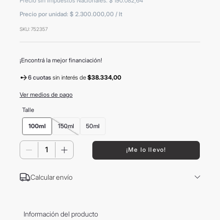
Precio sin Impuestos Nacionales
:
$
190
.
082
,
64
8
.
mochila
Precio por unidad:
$ 2.300.000,00
/
lt
9
.
carolina herrera
SKU
:
752357
10
.
termo
¡Encontrá la mejor financiación!
6 cuotas
sin interés
de
$38.334,00
Ver medios de pago
Talle
100ml
150ml
50ml
－
＋
¡Me lo llevo!
Calcular envío
Información del producto