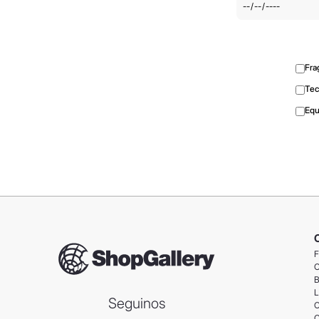
Fra
Tec
Equ
F
C
B
L
Seguinos
C
C