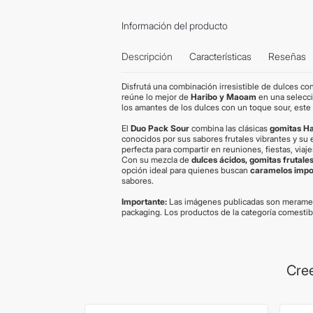
Información del producto
Descripción
Características
Reseñas
Disfrutá una combinación irresistible de dulces co
reúne lo mejor de
Haribo y Maoam
en una selecc
los amantes de los dulces con un toque sour, este 
El
Duo Pack Sour
combina las clásicas
gomitas Ha
conocidos por sus sabores frutales vibrantes y su 
perfecta para compartir en reuniones, fiestas, via
Con su mezcla de
dulces ácidos, gomitas frutal
opción ideal para quienes buscan
caramelos impo
sabores.
Importante:
Las imágenes publicadas son meramen
packaging. Los productos de la categoría comestib
Cree