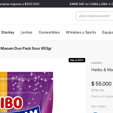
ras mayores a $200.000
SAME DAY en CABA y GBA ✈️ Con tari
¿Qué estás buscan
 Stanley
Lentes
Comestibles
Whiskies y Spirits
Equip
& Maoam Duo Pack Sour 653gr
2da al 50%
HARIBO
Haribo & M
$
55
.
000
CFTA: 0%
Precio sin Impu
SKU
:
753652