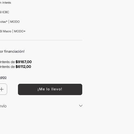
n interés
I ICBC
uotas* | MODO
SI Macro | MODO*
or financiación!
interés
de
$9167,00
interés
de
$6112,00
pago
＋
¡Me lo llevo!
nvío