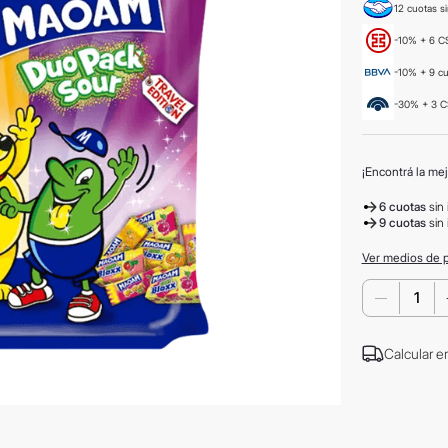
12 cuotas si
-10% + 6 CS
-10% + 9 c
-30% + 3 C
¡Encontrá la mej
6 cuotas
sin 
9 cuotas
sin 
Ver medios de 
－
Calcular e