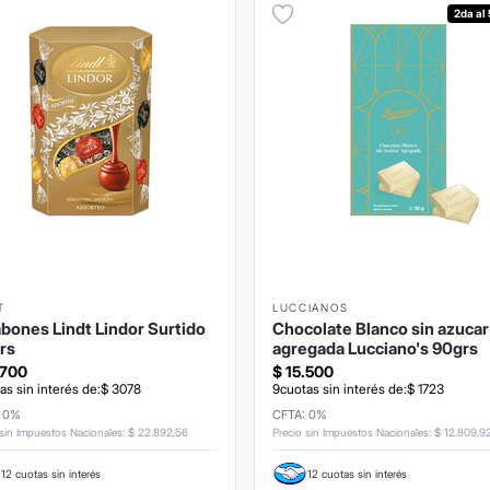
2da al
T
LUCCIANOS
ones Lindt Lindor Surtido
Chocolate Blanco sin azucar
rs
agregada Lucciano's 90grs
700
$
15
.
500
as sin interés de:
$
3078
9
cuotas sin interés de:
$
1723
: 0%
CFTA: 0%
 sin Impuestos Nacionales
:
$
22
.
892
,
56
Precio sin Impuestos Nacionales
:
$
12
.
809
,
9
12 cuotas sin interés
12 cuotas sin interés