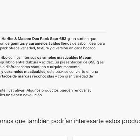
n
Haribo & Maoam Duo Pack Sour 653 g
, un surtido que
ión de
gomitas y caramelos ácidos
llenos de sabor. Ideal para
pack ofrece variedad, textura y diversión en cada bocado.
ribo
con los intensos
caramelos masticables Maoam
,
equilibrio entre dulzura y acidez. Su presentación de
653 g
es
jes o disfrutar como snack en cualquier momento.
es y caramelos masticables
, este pack se convierte en una
rtados de marcas reconocidas
y con gran variedad de
te ilustrativas. Algunos productos pueden renovar su
les no tienen devolución.
mos que también podrían interesarte estos produ