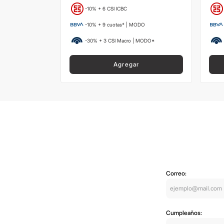
-10% + 6 CSI ICBC
ODO
-10% + 9 cuotas* | MODO
 MODO*
-30% + 3 CSI Macro | MODO*
Agregar
Correo:
Cumpleaños: