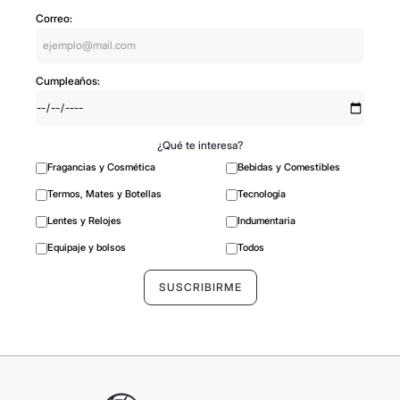
Recibí en tu mail todas nuestras novedades,
promociones y ofertas especiales
Correo:
Cumpleaños:
¿Qué te interesa?
Fragancias y Cosmética
Bebidas y Comestibles
Termos, Mates y Botellas
Tecnología
Lentes y Relojes
Indumentaria
Equipaje y bolsos
Todos