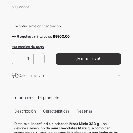
8
.
mochila
SKU
:
753660
9
.
hugo boss
10
.
tom ford
¡Encontrá la mejor financiación!
6 cuotas
sin interés
de
$5500,00
Ver medios de pago
－
＋
¡Me lo llevo!
Calcular envío
Información del producto
Descripción
Características
Reseñas
Disfrutá el inconfundible sabor de
Mars Minis 333 g
, una
deliciosa selección de
mini chocolates Mars
que combinan
suave nougat, cremoso caramelo y chocolate con leche
en un