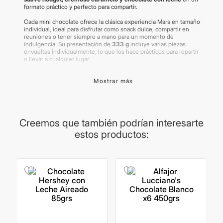
formato práctico y perfecto para compartir.
Cada mini chocolate ofrece la clásica experiencia Mars en tamaño
individual, ideal para disfrutar como snack dulce, compartir en
reuniones o tener siempre a mano para un momento de
indulgencia. Su presentación de
333 g
incluye varias piezas
envueltas individualmente, lo que los hace prácticos para repartir
o llevar a cualquier lugar.
Los
Mars Minis
son una excelente opción para los amantes del
Mostrar más
chocolate que buscan un
mix de texturas y sabores
, con el
equilibrio perfecto entre nougat esponjoso, caramelo suave y una
cobertura de chocolate con leche.
Importante:
Las imágenes publicadas son meramente ilustrativas.
Algunos productos pueden renovar su packaging. Los productos
Creemos que también podrían interesarte
de la categoría comestibles no tienen devolución.
estos productos: