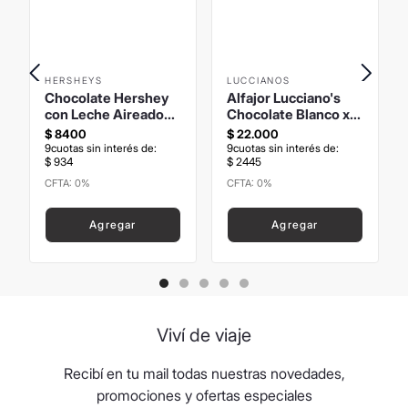
HERSHEYS
LUCCIANOS
Chocolate Hershey
Alfajor Lucciano's
con Leche Aireado
Chocolate Blanco x6
85grs
450grs
$
8400
$
22
.
000
9
cuotas sin interés de:
9
cuotas sin interés de:
$
934
$
2445
CFTA: 0%
CFTA: 0%
Precio sin Impuestos
Precio sin Impuestos
Nacionales
:
$
6942
,
15
Nacionales
:
$
18
.
181
,
82
Agregar
Agregar
Viví de viaje