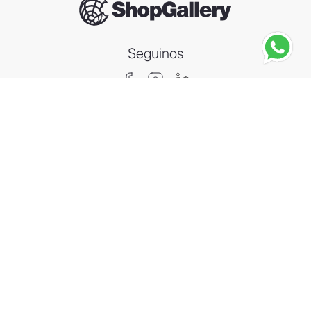
Seguinos
MARS
Mars Minis 333gr
－
＋
Agregar al carrito
Compra segura
Información
Categorías
Contacto
Arrepentimiento de compra