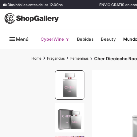
 Días hábiles antes de las 12:00hs
ENVÍO GRATIS en compra
Menú
CyberWine 🍷
Bebidas
Beauty
Mundo
Cher Dieciocho Roc
Fragancias
Femeninas