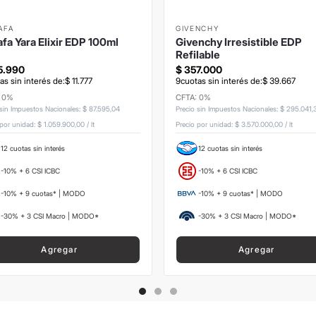
AFA
GIVENCHY
afa Yara Elixir EDP 100ml
Givenchy Irresistible EDP
Refilable
5
.
990
$
357
.
000
as sin interés de:
$
11
.
777
9
cuotas sin interés de:
$
39
.
667
: 0%
CFTA: 0%
 sin Impuestos Nacionales
:
$
87
.
595
,
04
Precio sin Impuestos Nacionales
:
$
295
.
041
,
 por unidad:
$ 1.059.900,00
/
lt
Precio por unidad:
$ 3.570.000,00
/
lt
12 cuotas sin interés
12 cuotas sin interés
-10% + 6 CSI ICBC
-10% + 6 CSI ICBC
-10% + 9 cuotas* | MODO
-10% + 9 cuotas* | MODO
-30% + 3 CSI Macro | MODO*
-30% + 3 CSI Macro | MODO*
Agregar
Agregar