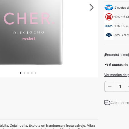
12 cuotas si
-10% + 6 CS
-10% + 9 c
-30% + 3 C
¡Encontrá la mej
6 cuotas
sin 
Ver medios de 
－
Calcular e
ta. Deja huella. Explota en frambuesa y fresa salvaje. Vibra