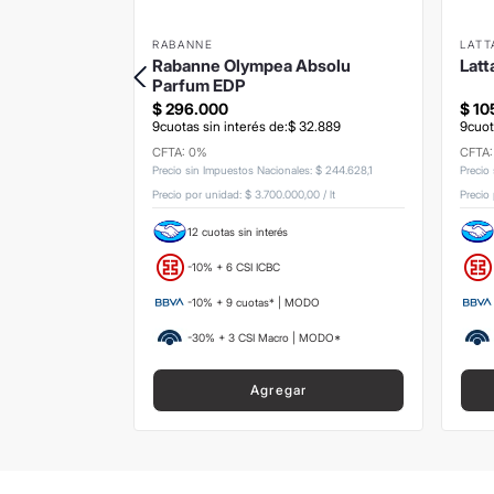
RABANNE
LATT
Way Intense
Rabanne Olympea Absolu
Latt
Parfum EDP
$
296
.
000
$
10
8
.
778
9
cuotas sin interés de:
$
32
.
889
9
cuot
CFTA: 0%
CFTA
s
:
$
362
.
809
,
92
Precio sin Impuestos Nacionales
:
$
244
.
628
,
1
Precio
8
/
lt
Precio por unidad:
$ 3.700.000,00
/
lt
Precio
12 cuotas sin interés
-10% + 6 CSI ICBC
ODO
-10% + 9 cuotas* | MODO
 MODO*
-30% + 3 CSI Macro | MODO*
Agregar