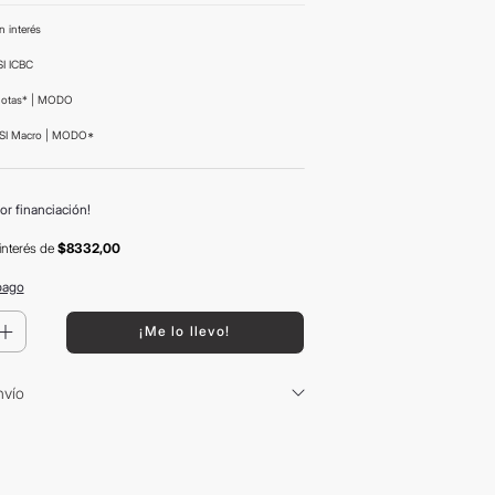
n interés
I ICBC
uotas* | MODO
SI Macro | MODO*
or financiación!
interés
de
$8332,00
pago
＋
¡Me lo llevo!
nvío