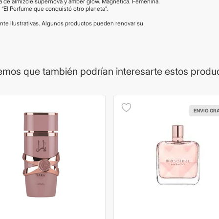
tela de almizcle supernova y ámber glow. Magnética. Femenina.
. “El Perfume que conquistó otro planeta”.
te ilustrativas. Algunos productos pueden renovar su
mos que también podrían interesarte estos produ
ENVIO GR