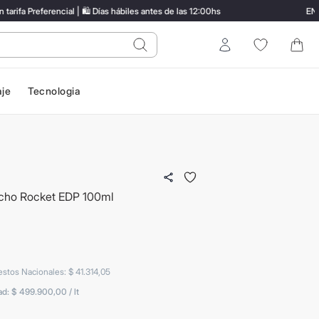
 Preferencial | 🛍️ Días hábiles antes de las 12:00hs
ENVÍO
do?
Entrar
aje
Tecnologia
ocho Rocket EDP 100ml
estos Nacionales
:
$
41
.
314
,
05
ad:
$ 499.900,00
/
lt