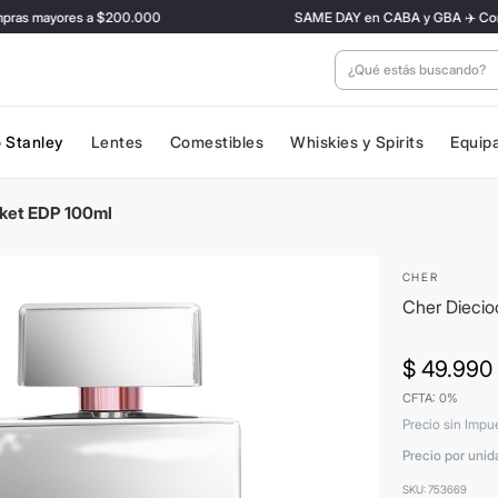
s mayores a $200.000
SAME DAY en CABA y GBA ✈️ Con tarifa
¿Qué estás buscan
 Stanley
Lentes
Comestibles
Whiskies y Spirits
Equip
ket EDP 100ml
CHER
Cher Dieci
$
49
.
990
CFTA: 0%
Precio sin Impu
Precio por unid
SKU
:
753669