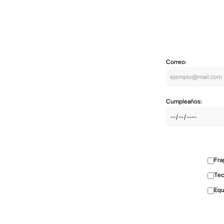
Correo:
Cumpleaños:
Fra
Tec
Equ