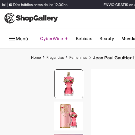
🛍️ Días hábiles antes de las 12:00hs
ENVÍO GRATIS en com
Menú
CyberWine 🍷
Bebidas
Beauty
Mundo
Jean Paul Gaultier 
Fragancias
Femeninas