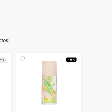
ctos:
- 35%
ATIS