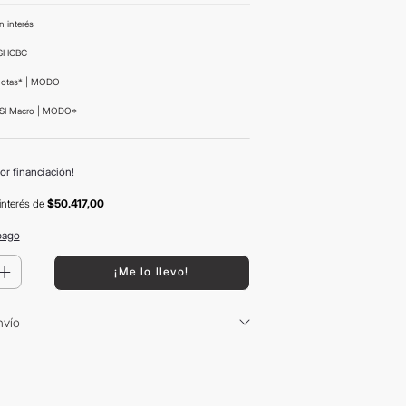
n interés
I ICBC
uotas* | MODO
SI Macro | MODO*
or financiación!
interés
de
$50.417,00
pago
＋
¡Me lo llevo!
nvío