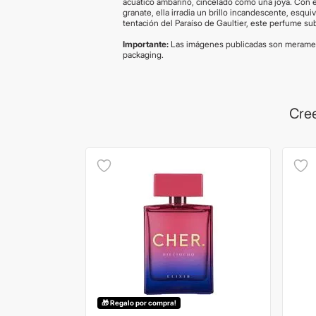
acuático ambarino, cincelado como una joya. Con 
granate, ella irradia un brillo incandescente, esquiv
tentación del Paraíso de Gaultier, este perfume sub
Importante:
Las imágenes publicadas son meramen
packaging.
Cree
ENVIO GRATIS
🎁 Regalo por compra!