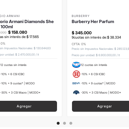
GIO ARMANI
BURBERRY
orio Armani Diamonds She
Burberry Her Parfum
 100ml
$
158
.
080
.
000
$
345
.
000
as sin interés de:
$
17
.
565
9
cuotas sin interés de:
$
38
.
334
: 0%
CFTA: 0%
 sin Impuestos Nacionales
:
$
130
.
644
,
63
Precio sin Impuestos Nacionales
:
$
285
.
123
,
 por unidad:
$ 2.470.000,00
/
lt
Precio por unidad:
$ 6.900.000,00
/
lt
12 cuotas sin interés
12 cuotas sin interés
-10% + 6 CSI ICBC
-10% + 6 CSI ICBC
-10% + 9 cuotas* | MODO
-10% + 9 cuotas* | MODO
-30% + 3 CSI Macro | MODO*
-30% + 3 CSI Macro | MODO*
Agregar
Agregar