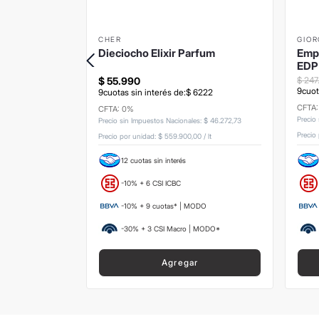
CHER
GIOR
Dieciocho Elixir Parfum
Emp
EDP
$
247
$
55
.
990
9
cuot
3
.
223
9
cuotas sin interés de:
$
6222
CFTA
CFTA: 0%
Precio
s
:
$
321
.
487
,
6
Precio sin Impuestos Nacionales
:
$
46
.
272
,
73
Precio
,00
/
lt
Precio por unidad:
$ 559.900,00
/
lt
12 cuotas sin interés
-10% + 6 CSI ICBC
ODO
-10% + 9 cuotas* | MODO
 MODO*
-30% + 3 CSI Macro | MODO*
Agregar