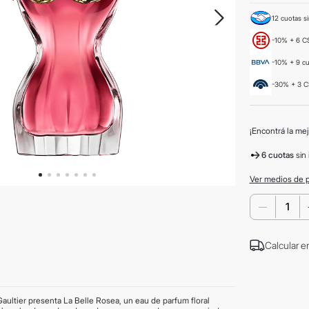
12 cuotas si
-10% + 6 CS
-10% + 9 c
-30% + 3 C
¡Encontrá la mej
6 cuotas
sin 
Ver medios de 
－
Calcular e
aultier presenta La Belle Rosea, un eau de parfum floral