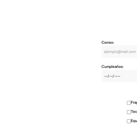
Correo:
Cumpleaños:
Fra
Tec
Equ