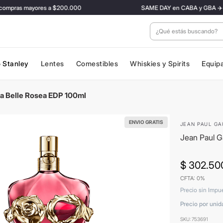
pras mayores a $200.000
SAME DAY en CABA y GBA ✈️ Con tar
¿Qué estás buscan
 Stanley
Lentes
Comestibles
Whiskies y Spirits
Equip
La Belle Rosea EDP 100ml
ENVIO GRATIS
JEAN PAUL GA
Jean Paul G
$
302
.
50
CFTA: 0%
Precio sin Impu
Precio por unid
SKU
:
753691