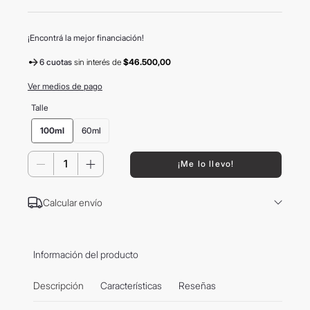
¡Encontrá la mejor financiación!
6 cuotas
sin interés
de
$46.500,00
Ver medios de pago
Talle
100ml
60ml
－
＋
¡Me lo llevo!
Calcular envío
Información del producto
Descripción
Características
Reseñas