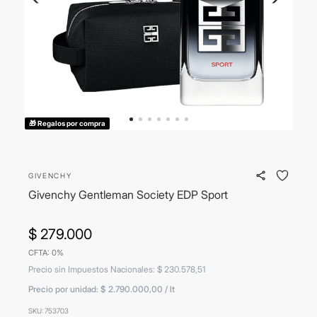
8
.
mochila
9
.
carolina herrera
10
.
termo
🎁 Regalos por compra
GIVENCHY
Givenchy Gentleman Society EDP Sport
$
279
.
000
CFTA: 0%
Precio sin Impuestos Nacionales
:
$
230
.
578
,
51
Precio por unidad:
$ 2.790.000,00
/
lt
SKU
:
753703