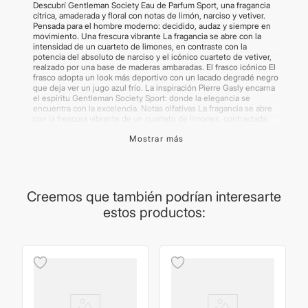
Descubrí Gentleman Society Eau de Parfum Sport, una fragancia
cítrica, amaderada y floral con notas de limón, narciso y vetiver.
Pensada para el hombre moderno: decidido, audaz y siempre en
movimiento. Una frescura vibrante La fragancia se abre con la
intensidad de un cuarteto de limones, en contraste con la
potencia del absoluto de narciso y el icónico cuarteto de vetiver,
realzado por una base de maderas ambaradas. El frasco icónico El
frasco adopta un look más deportivo con un lacado degradé negro
que deja ver un jugo azul frío. La inspiración Pierre Gasly encarna
el espíritu Gentleman Society Sport: donde la elegancia se
encuentra con la excelencia. Notas olfativas La fragancia se abre
con la frescura vibrante de un cuarteto de limones, contrastada
por la potencia del absoluto de narciso y el icónico vetiver,
Mostrar más
realzada por una base de maderas ambaradas.
Importante:
Las imágenes publicadas son meramente ilustrativas.
Algunos productos pueden renovar su packaging.
Creemos que también podrían interesarte
estos productos: