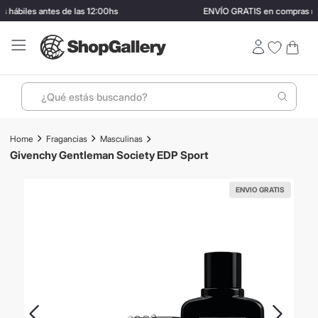
 hábiles antes de las 12:00hs
ENVÍO GRATIS en compras ma
¿Qué estás buscando?
Términos más buscados
Fragancias
Masculinas
1
.
perfumes
Givenchy Gentleman Society EDP Sport
2
.
lentes sol
ENVIO GRATIS
3
.
ray ban
4
.
termo stanley
5
.
bressia
6
.
vino
7
.
hugo boss