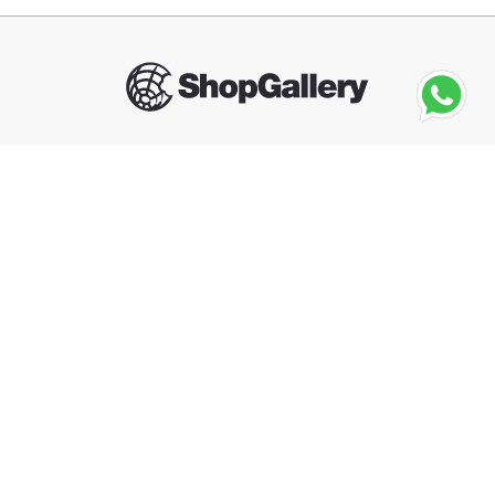
Seguinos
BELKIN
Llavero para Airtag Belkin Secure Holder
－
＋
Agregar al carrito
Compra segura
Información
Categorías
Contacto
Arrepentimiento de compra