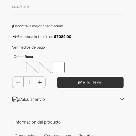
SKU
:
754016
9
.
vino
10
.
tom ford
¡Encontrá la mejor financiación!
6 cuotas
sin interés
de
$7084,00
Ver medios de pago
Color
:
Rosa
－
＋
¡Me lo llevo!
Calcular envío
Información del producto
Descripción
Características
Reseñas