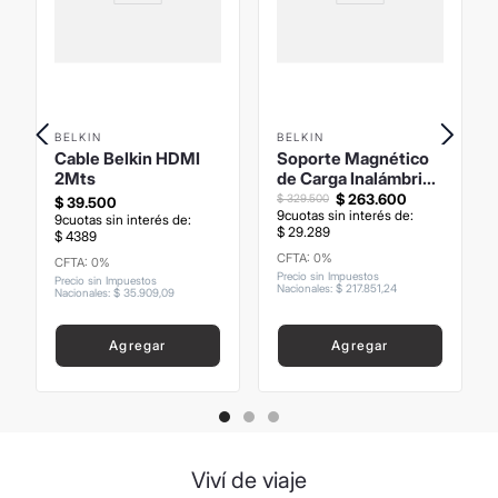
BELKIN
BELKIN
Cable Belkin HDMI
Soporte Magnético
2Mts
de Carga Inalámbrica
Belkin 3 en 1 con Qi2
$
263
.
600
$
329
.
500
$
39
.
500
9
cuotas sin interés de:
9
cuotas sin interés de:
$
29
.
289
$
4389
CFTA: 0%
CFTA: 0%
Precio sin Impuestos
Precio sin Impuestos
Nacionales
:
$
217
.
851
,
24
Nacionales
:
$
35
.
909
,
09
Agregar
Agregar
Viví de viaje