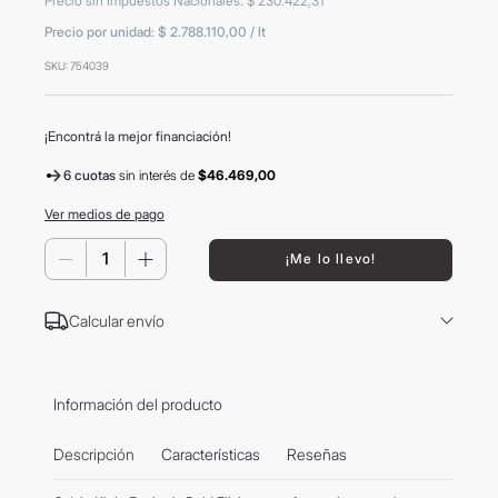
Precio sin Impuestos Nacionales
:
$
230
.
422
,
31
8
.
mochila
Precio por unidad:
$ 2.788.110,00
/
lt
9
.
carolina herrera
SKU
:
754039
10
.
termo
¡Encontrá la mejor financiación!
6 cuotas
sin interés
de
$46.469,00
Ver medios de pago
－
＋
¡Me lo llevo!
Calcular envío
Información del producto
Descripción
Características
Reseñas