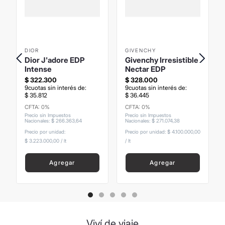
DIOR
GIVENCHY
Dior J'adore EDP
Givenchy Irresistible
Intense
Nectar EDP
$
322
.
300
$
328
.
000
9
cuotas sin interés de:
9
cuotas sin interés de:
$
35
.
812
$
36
.
445
CFTA: 0%
CFTA: 0%
Precio sin Impuestos
Precio sin Impuestos
Nacionales
:
$
266
.
363
,
64
Nacionales
:
$
271
.
074
,
38
Precio por unidad:
Precio por unidad:
$ 4.100.000,00
$ 3.223.000,00
/
lt
/
lt
Agregar
Agregar
Viví de viaje