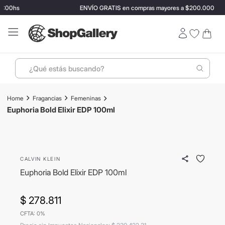
2:00hs
ENVÍO GRATIS en compras mayores a $200.000
¿Qué estás buscando?
Términos más buscados
Fragancias
Femeninas
1
.
perfumes
Euphoria Bold Elixir EDP 100ml
🎁 Regalo por compra!
2
.
lentes sol
ENVIO GRATIS
3
.
ray ban
CALVIN KLEIN
4
.
termo stanley
Euphoria Bold Elixir EDP 100ml
5
.
bressia
6
.
vino
$
278
.
811
CFTA: 0%
7
.
hugo boss