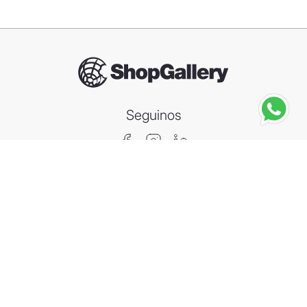
Seguinos
ASOBU
Vaso Térmico Asobu Marina 2 en 1 845ml/520ml
－
＋
Agregar al carrito
Compra segura
Información
Categorías
Contacto