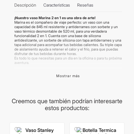
Descripción
Características
Reseñas
¡Nuestro vaso Marina 2 en 1 es una obra de arte!
Marina es el compañero de viaje perfecto: un vaso con una
capacidad de 845 ml resistente y antiderrames con sorbete y un
vaso térmico desmontable de 520 ml, para una verdadera
funcionalidad 2 en 1. Cuenta con una base de silicona
antideslizante, un sorbete de silicona con tapa antiderrames y una
tapa adicional para acompañar tus bebidas calientes. Su triple capa
de aislamiento ayuda a retener el calor y el frío, para que puedas
disfrutar de tus bebidas durante horas.
Es todo lo que necesitas para un día en la oficina o para tu próxima
aventura.
Todos nuestros productos están 100% libres de plomo, BPA y
Mostrar más
ftalatos, para que puedas beber con confianza.
Producto Original. Garantía de por vida. Certificado por ANMAT.
Importante:
Las imágenes publicadas son meramente ilustrativas.
Algunos productos pueden renovar su packaging.
Creemos que también podrían interesarte
estos productos: