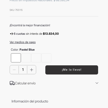
Precio sin Impuestos Nacionales
:
$
68
.
595
,
04
8
.
mochila
SKU
:
755115
9
.
carolina herrera
10
.
tom ford
¡Encontrá la mejor financiación!
6 cuotas
sin interés
de
$13.834,00
Ver medios de pago
Color
:
Pastel Blue
－
＋
¡Me lo llevo!
Calcular envío
Información del producto