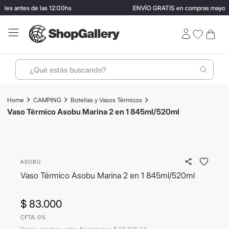
tes de las 12:00hs
ENVÍO GRATIS en compras mayores a $2
¿Qué estás buscando?
Términos más buscados
CAMPING
Botellas y Vasos Térmicos
1
.
perfumes
Vaso Térmico Asobu Marina 2 en 1 845ml/520ml
2
.
ray ban
3
.
lentes sol
ASOBU
4
.
termo stanley
Vaso Térmico Asobu Marina 2 en 1 845ml/520ml
5
.
vino
6
.
bressia
$
83
.
000
CFTA: 0%
7
.
hugo boss