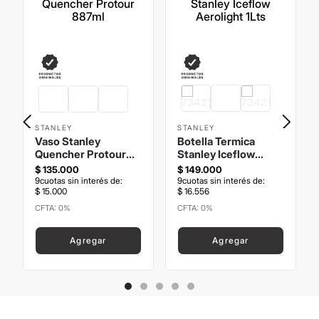
STANLEY
STANLEY
Vaso Stanley
Botella Termica
Quencher Protour
Stanley Iceflow
887ml
Aerolight 1Lts
$
135
.
000
$
149
.
000
9
cuotas sin interés de:
9
cuotas sin interés de:
$
15
.
000
$
16
.
556
CFTA: 0%
CFTA: 0%
Precio sin Impuestos
Precio sin Impuestos
Nacionales
:
$
111
.
570
,
25
Nacionales
:
$
123
.
140
,
5
Agregar
Agregar