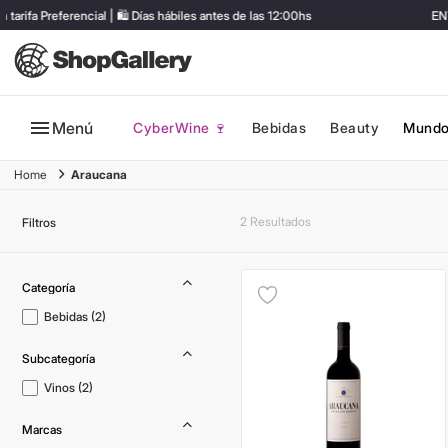
fa Preferencial | 🛍️ Días hábiles antes de las 12:00hs
ENVÍ
Menú
CyberWine 🍷
Bebidas
Beauty
Mundo
Araucana
2
Filtros
Bebidas
(
2
)
Vinos
(
2
)
Marcas