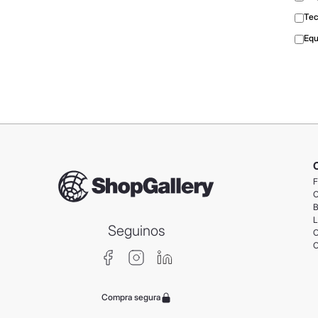
Tec
Equ
F
C
B
L
Seguinos
C
C
Compra segura