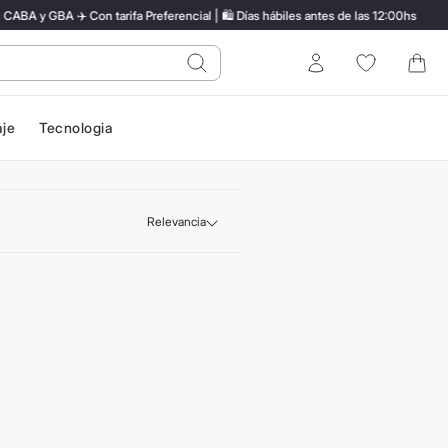
A y GBA ✈️ Con tarifa Preferencial | 🛍️ Días hábiles antes de las 12:00hs
do?
Entrar
aje
Tecnologia
Relevancia