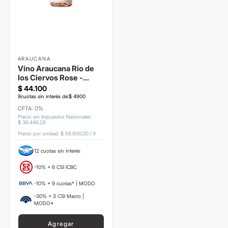
ARAUCANA
Vino Araucana Rio de
los Ciervos Rose -
750ml
$
44
.
100
9
cuotas sin interés de:
$
4900
CFTA: 0%
Precio sin Impuestos Nacionales
:
$
36
.
446
,
28
Precio por unidad:
$ 58.800,00
/
lt
12 cuotas sin interés
-10% + 6 CSI ICBC
-10% + 9 cuotas* | MODO
-30% + 3 CSI Macro |
MODO*
Agregar