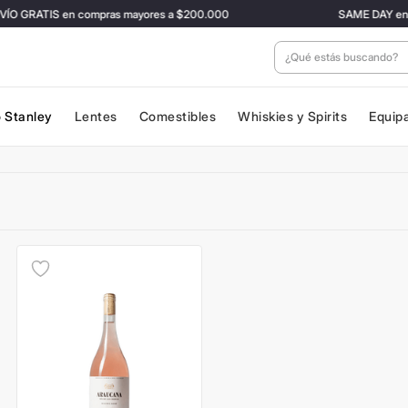
O GRATIS en compras mayores a $200.000
SAME DAY en CAB
¿Qué estás buscan
 Stanley
Lentes
Comestibles
Whiskies y Spirits
Equip