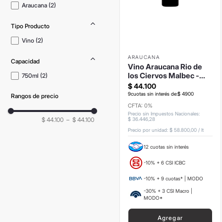
Araucana
(
2
)
Tipo Producto
Vino
(
2
)
ARAUCANA
Capacidad
Vino Araucana Rio de
los Ciervos Malbec -
750ml
(
2
)
750ml
$
44
.
100
9
cuotas sin interés de:
$
4900
Rangos de precio
CFTA: 0%
Precio sin Impuestos Nacionales
:
$ 44.100
–
$ 44.100
$
36
.
446
,
28
Precio por unidad:
$ 58.800,00
/
lt
12 cuotas sin interés
-10% + 6 CSI ICBC
-10% + 9 cuotas* | MODO
-30% + 3 CSI Macro |
MODO*
Agregar