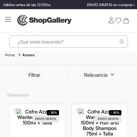
hábiles antes de las 12:00hs
ENVÍO GRATIS en compras may
¿Qué estás buscando?
Azzaro
Términos más buscados
1
.
perfumes
Filtrar
Relevancia
2
.
ray ban
3
.
lentes sol
6
4
.
termo stanley
5
.
vino
- 10%
- 10%
ENVIO GRATIS
ENVIO GRATIS
6
.
bressia
7
.
hugo boss