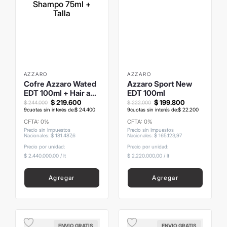
AZZARO
AZZARO
Cofre Azzaro Wated
Azzaro Sport New
EDT 100ml + Hair and
EDT 100ml
Body Shampo 75ml +
$
219
.
600
$
199
.
800
$
244
.
000
$
222
.
000
Talla
9
cuotas sin interés de:
$
24
.
400
9
cuotas sin interés de:
$
22
.
200
CFTA: 0%
CFTA: 0%
Precio sin Impuestos
Precio sin Impuestos
Nacionales
:
$
181
.
487
,
6
Nacionales
:
$
165
.
123
,
97
Precio por unidad:
Precio por unidad:
$ 2.440.000,00
/
lt
$ 2.220.000,00
/
lt
Agregar
Agregar
ENVIO GRATIS
ENVIO GRATIS