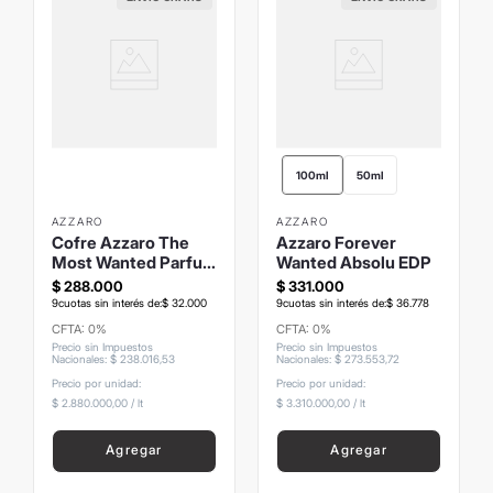
100ml
50ml
AZZARO
AZZARO
Cofre Azzaro The
Azzaro Forever
Most Wanted Parfum
Wanted Absolu EDP
100ml + Hair and
$
288
.
000
$
331
.
000
Body 75ml + Talla
9
cuotas sin interés de:
$
32
.
000
9
cuotas sin interés de:
$
36
.
778
CFTA: 0%
CFTA: 0%
Precio sin Impuestos
Precio sin Impuestos
Nacionales
:
$
238
.
016
,
53
Nacionales
:
$
273
.
553
,
72
Precio por unidad:
Precio por unidad:
$ 2.880.000,00
/
lt
$ 3.310.000,00
/
lt
Agregar
Agregar