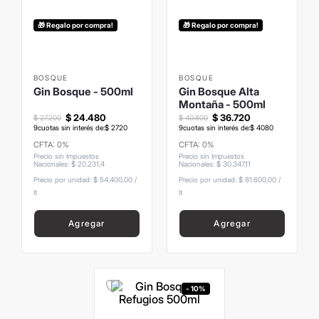
8
.
mochila
🎁 Regalo por compra!
🎁 Regalo por compra!
9
.
carolina herrera
10
.
tom ford
BOSQUE
BOSQUE
Gin Bosque - 500ml
Gin Bosque Alta
Montaña - 500ml
$
24
.
480
$
36
.
720
$
27
.
200
$
40
.
800
9
cuotas sin interés de:
$
2720
9
cuotas sin interés de:
$
4080
CFTA: 0%
CFTA: 0%
Precio sin Impuestos
Precio sin Impuestos
Nacionales
:
$
20
.
231
,
4
Nacionales
:
$
30
.
347
,
11
Precio por unidad:
$ 54.400,00
/
Precio por unidad:
$ 81.600,00
/
lt
lt
Agregar
Agregar
- 10%