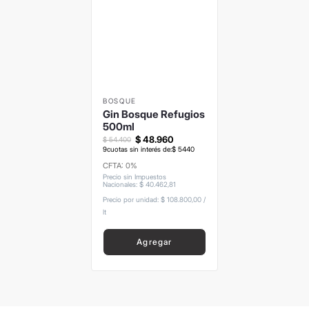
BOSQUE
Gin Bosque Refugios
500ml
$
48
.
960
$
54
.
400
9
cuotas sin interés de:
$
5440
CFTA: 0%
Precio sin Impuestos
Nacionales
:
$
40
.
462
,
81
Precio por unidad:
$ 108.800,00
/
lt
Agregar