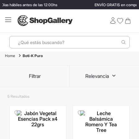
ías hábiles antes de las 12:00hs
ENVÍO GRATIS en compras 
¿Qué estás buscando?
Boti-K Puro
Términos más buscados
1
.
perfumes
Filtrar
Relevancia
2
.
lentes sol
3
.
ray ban
5
4
.
termo stanley
5
.
bressia
6
.
vino
7
.
hugo boss