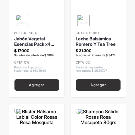
8
.
mochila
9
.
carolina herrera
10
.
termo
BOTI-K PURO
BOTI-K PURO
Jabón Vegetal
Leche Balsámica
Esencias Pack x4
Romero Y Tea Tree
22grs
$
17
.
000
$
31
.
300
9
cuotas sin interés de:
$
1889
9
cuotas sin interés de:
$
3478
CFTA: 0%
CFTA: 0%
Precio sin Impuestos
Precio sin Impuestos
Nacionales
:
$
14
.
049
,
59
Nacionales
:
$
25
.
867
,
77
Agregar
Agregar