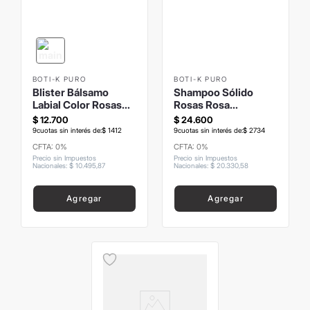
BOTI-K PURO
BOTI-K PURO
Blister Bálsamo
Shampoo Sólido
Labial Color Rosas
Rosas Rosa
Rosa Mosqueta
Mosqueta 80grs
$
12
.
700
$
24
.
600
9
cuotas sin interés de:
$
1412
9
cuotas sin interés de:
$
2734
CFTA: 0%
CFTA: 0%
Precio sin Impuestos
Precio sin Impuestos
Nacionales
:
$
10
.
495
,
87
Nacionales
:
$
20
.
330
,
58
Agregar
Agregar