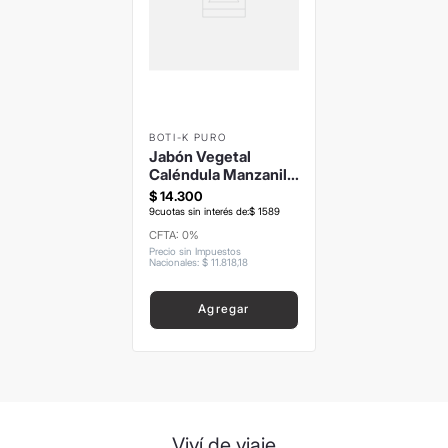
BOTI-K PURO
Jabón Vegetal
Caléndula Manzanilla
85grs
$
14
.
300
9
cuotas sin interés de:
$
1589
CFTA: 0%
Precio sin Impuestos
Nacionales
:
$
11
.
818
,
18
Agregar
Viví de viaje