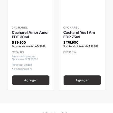
8
.
mochila
9
.
carolina herrera
10
.
termo
CACHAREL
CACHAREL
Cacharel Amor Amor
Cacharel Yes I Am
EDT 30ml
EDP 75ml
$
89
.
900
$
179
.
900
9
cuotas sin interés de:
$
9989
9
cuotas sin interés de:
$
19
.
989
CFTA: 0%
CFTA: 0%
Precio sin Impuestos
Nacionales
:
$
74
.
297
,
52
Precio por unidad:
$ 2.996.666,67
/
lt
Agregar
Agregar