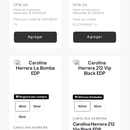
CFTA: 0%
CFTA: 0%
Precio sin Impuestos
Precio sin Impuestos
Nacionales
:
$
218
.
035
,
54
Nacionales
:
$
239
.
843
,
8
Precio por unidad:
$ 2.931.366,67
Precio por unidad:
/
lt
$ 3.224.566,67
/
lt
Agregar
Agregar
🎁 Regalos por compra
🚨Últimas Unidades
80ml
50ml
100ml
50ml
30ml
CAROLINA HERRERA
Carolina Herrera 212
CAROLINA HERRERA
Vip Black EDP