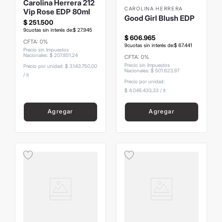
Carolina Herrera 212
CAROLINA HERRERA
Vip Rose EDP 80ml
Good Girl Blush EDP
$
251
.
500
9
cuotas sin interés de:
$
27
.
945
$
606
.
965
CFTA: 0%
9
cuotas sin interés de:
$
67
.
441
Precio sin Impuestos
Nacionales
:
$
207
.
851
,
24
CFTA: 0%
Precio sin Impuestos
Precio por unidad:
$ 3.143.750,00
Nacionales
:
$
501
.
623
,
97
/
lt
Precio por unidad:
$ 4.046.433,33
/
lt
Agregar
Agregar