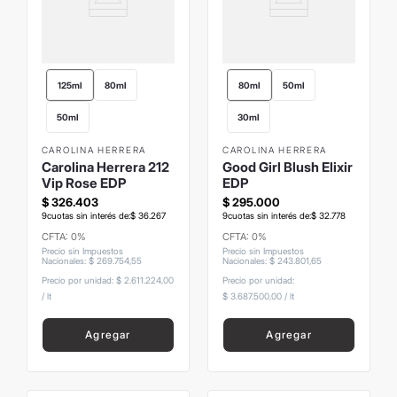
125ml
80ml
80ml
50ml
50ml
30ml
CAROLINA HERRERA
CAROLINA HERRERA
Carolina Herrera 212
Good Girl Blush Elixir
Vip Rose EDP
EDP
$
326
.
403
$
295
.
000
9
cuotas sin interés de:
$
36
.
267
9
cuotas sin interés de:
$
32
.
778
CFTA: 0%
CFTA: 0%
Precio sin Impuestos
Precio sin Impuestos
Nacionales
:
$
269
.
754
,
55
Nacionales
:
$
243
.
801
,
65
Precio por unidad:
$ 2.611.224,00
Precio por unidad:
/
lt
$ 3.687.500,00
/
lt
Agregar
Agregar