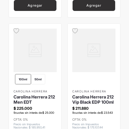
Agregar
Agregar
100ml
50ml
CAROLINA HERRERA
CAROLINA HERRERA
Carolina Herrera 212
Carolina Herrera 212
Men EDT
Vip Black EDP 100ml
$
225
.
000
$
211
.
880
9
cuotas sin interés de:
$
25
.
000
9
cuotas sin interés de:
$
23
.
543
CFTA: 0%
CFTA: 0%
Precio sin Impuestos
Precio sin Impuestos
Nacionales
:
$
185
.
950
,
41
Nacionales
:
$
175
.
107
,
44