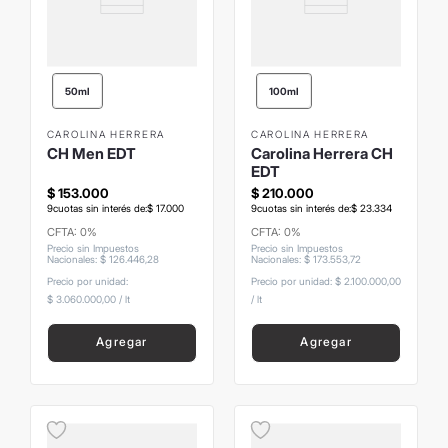
50ml
100ml
CAROLINA HERRERA
CAROLINA HERRERA
CH Men EDT
Carolina Herrera CH
EDT
$
153
.
000
$
210
.
000
9
cuotas sin interés de:
$
17
.
000
9
cuotas sin interés de:
$
23
.
334
CFTA: 0%
CFTA: 0%
Precio sin Impuestos
Precio sin Impuestos
Nacionales
:
$
126
.
446
,
28
Nacionales
:
$
173
.
553
,
72
Precio por unidad:
Precio por unidad:
$ 2.100.000,00
$ 3.060.000,00
/
lt
/
lt
Agregar
Agregar