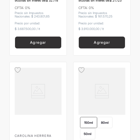
9
cuotas sin interés de:
$
32
.
778
9
cuotas sin interés de:
$
21
.
723
CFTA: 0%
CFTA: 0%
Precio sin Impuestos
Precio sin Impuestos
Nacionales
:
$
243
.
801
,
65
Nacionales
:
$
161
.
570
,
25
Precio por unidad:
Precio por unidad:
$ 3.687.500,00
/
lt
$ 3.910.000,00
/
lt
Agregar
Agregar
150ml
80ml
50ml
CAROLINA HERRERA