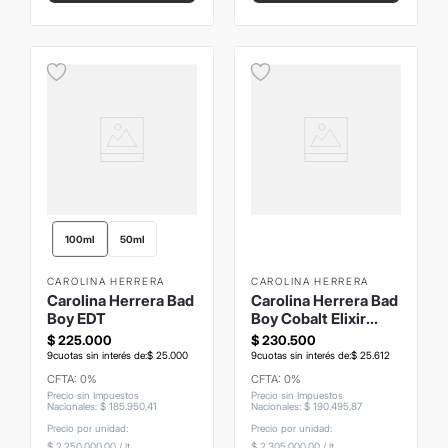
100ml
50ml
CAROLINA HERRERA
CAROLINA HERRERA
Carolina Herrera Bad
Carolina Herrera Bad
Boy EDT
Boy Cobalt Elixir
100ml
$
225
.
000
$
230
.
500
9
cuotas sin interés de:
$
25
.
000
9
cuotas sin interés de:
$
25
.
612
CFTA: 0%
CFTA: 0%
Precio sin Impuestos
Precio sin Impuestos
Nacionales
:
$
185
.
950
,
41
Nacionales
:
$
190
.
495
,
87
Precio por unidad:
Precio por unidad:
$ 2.250.000,00
/
lt
$ 2.305.000,00
/
lt