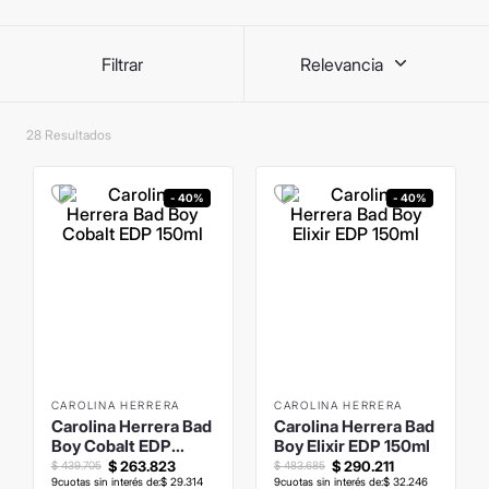
8
.
mochila
9
.
hugo boss
Filtrar
Relevancia
10
.
tom ford
28
- 40%
- 40%
CAROLINA HERRERA
CAROLINA HERRERA
Carolina Herrera Bad
Carolina Herrera Bad
Boy Cobalt EDP
Boy Elixir EDP 150ml
150ml
$
263
.
823
$
290
.
211
$
439
.
705
$
483
.
685
9
cuotas sin interés de:
$
29
.
314
9
cuotas sin interés de:
$
32
.
246