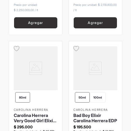
Precio por unidad:
Precio por unidad:
$ 2.118.800,00
$ 2.250.000,00
/
lt
/
lt
Agregar
Agregar
80ml
50ml
100ml
CAROLINA HERRERA
CAROLINA HERRERA
Carolina Herrera
Bad Boy Elixir
Very Good Girl Elixir
Carolina Herrera EDP
EDP
$
295
.
000
$
195
.
500