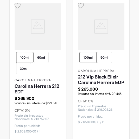
100ml
60ml
100ml
50ml
30ml
CAROLINA HERRERA
212 Vip Black Elixir
CAROLINA HERRERA
Carolina Herrera EDP
Carolina Herrera 212
$
265
.
000
EDT
9
cuotas sin interés de:
$
29
.
445
$
265
.
900
CFTA: 0%
9
cuotas sin interés de:
$
29
.
545
Precio sin Impuestos
Nacionales
:
$
219
.
008
,
26
CFTA: 0%
Precio sin Impuestos
Precio por unidad:
Nacionales
:
$
219
.
752
,
07
$ 2.650.000,00
/
lt
Precio por unidad:
$ 2.659.000,00
/
lt