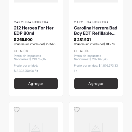
CAROLINA HERRERA
CAROLINA HERRERA
212 Heroes For Her
Carolina Herrera Bad
EDP 80ml
Boy EDT Refillable
150ml
$
265
.
900
$
281
.
501
9
cuotas sin interés de:
$
29
.
545
9
cuotas sin interés de:
$
31
.
278
CFTA: 0%
CFTA: 0%
Precio sin Impuestos
Precio sin Impuestos
Nacionales
:
$
219
.
752
,
07
Nacionales
:
$
232
.
645
,
45
Precio por unidad:
Precio por unidad:
$ 1.876.673,33
$ 3.323.750,00
/
lt
/
lt
Agregar
Agregar