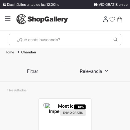
️ Días hábiles antes de las 12:00hs
ENVÍO GRATIS en comp
¿Qué estás buscando?
Chandon
Términos más buscados
1
.
perfumes
Filtrar
Relevancia
2
.
lentes sol
3
.
termo stanley
1
4
.
ray ban
5
.
vino
- 10%
ENVIO GRATIS
6
.
bressia
7
.
hugo boss