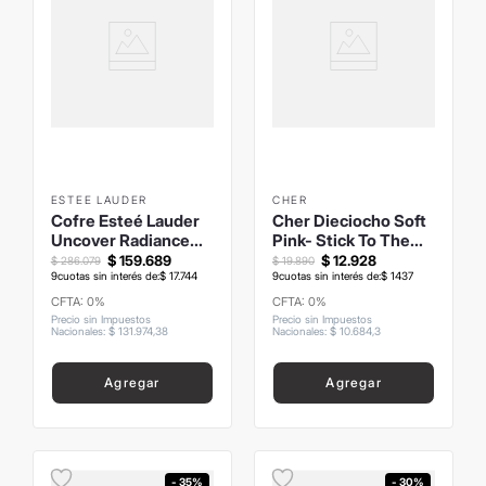
ESTEE LAUDER
CHER
Cofre Esteé Lauder
Cher Dieciocho Soft
Uncover Radiance
Pink- Stick To The
Glow
Gloss
$
159
.
689
$
12
.
928
$
286
.
079
$
19
.
890
9
cuotas sin interés de:
$
17
.
744
9
cuotas sin interés de:
$
1437
CFTA: 0%
CFTA: 0%
Precio sin Impuestos
Precio sin Impuestos
Nacionales
:
$
131
.
974
,
38
Nacionales
:
$
10
.
684
,
3
Agregar
Agregar
- 35%
- 30%