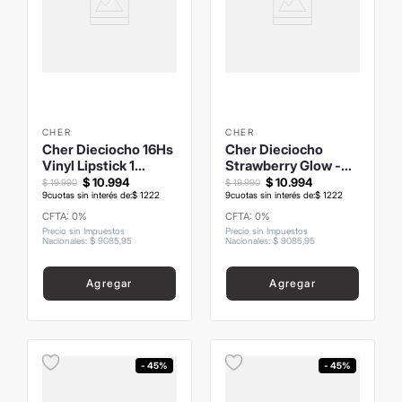
CHER
CHER
Cher Dieciocho 16Hs
Cher Dieciocho
Vinyl Lipstick 1
Strawberry Glow -
Peachy Dream
Glossy Lips
$
10
.
994
$
10
.
994
$
19
.
990
$
19
.
990
9
cuotas sin interés de:
$
1222
9
cuotas sin interés de:
$
1222
CFTA: 0%
CFTA: 0%
Precio sin Impuestos
Precio sin Impuestos
Nacionales
:
$
9085
,
95
Nacionales
:
$
9085
,
95
Agregar
Agregar
- 45%
- 45%