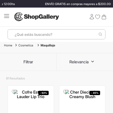
12:00hs
ENVÍO GRATIS en compras mayores a $200.000
¿Qué estás buscando?
Cosmetica
Maquillaje
Términos más buscados
1
.
perfumes
Filtrar
Relevancia
2
.
lentes sol
3
.
ray ban
81
4
.
termo stanley
5
.
bressia
- 63%
- 45%
6
.
vino
7
.
hugo boss