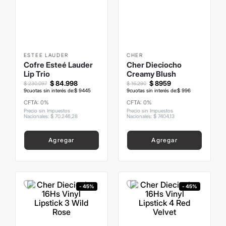
8
.
mochila
9
.
carolina herrera
10
.
termo
ESTEE LAUDER
CHER
Cofre Esteé Lauder
Cher Dieciocho
Lip Trio
Creamy Blush
$
84
.
998
$
8959
$
230
.
097
$
16
.
290
9
cuotas sin interés de:
$
9445
9
cuotas sin interés de:
$
996
CFTA: 0%
CFTA: 0%
Precio sin Impuestos
Precio sin Impuestos
Nacionales
:
$
70
.
246
,
28
Nacionales
:
$
7404
,
13
Agregar
Agregar
- 45%
- 45%