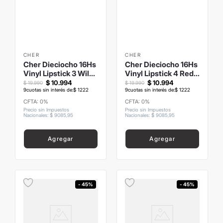
CHER
CHER
Cher Dieciocho 16Hs
Cher Dieciocho 16Hs
Vinyl Lipstick 3 Wild
Vinyl Lipstick 4 Red
Rose
Velvet
$
10
.
994
$
10
.
994
$
19
.
990
$
19
.
990
9
cuotas sin interés de:
$
1222
9
cuotas sin interés de:
$
1222
CFTA: 0%
CFTA: 0%
Precio sin Impuestos
Precio sin Impuestos
Nacionales
:
$
9085
,
95
Nacionales
:
$
9085
,
95
Agregar
Agregar
- 45%
- 45%