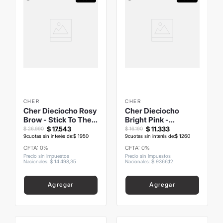
CHER
CHER
Cher Dieciocho Rosy
Cher Dieciocho
Brow - Stick To The
Bright Pink -
Gloss
Multistick Blush
$
17
.
543
$
11
.
333
$
26
.
990
$
16
.
190
9
cuotas sin interés de:
$
1950
9
cuotas sin interés de:
$
1260
CFTA: 0%
CFTA: 0%
Precio sin Impuestos
Precio sin Impuestos
Nacionales
:
$
14
.
498
,
35
Nacionales
:
$
9366
,
12
Agregar
Agregar