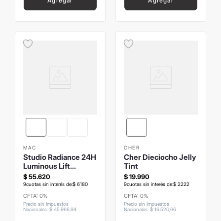
Agregar
Agregar
MAC
CHER
Studio Radiance 24H
Cher Dieciocho Jelly
Luminous Lift
Tint
Concealer
$
55
.
620
$
19
.
990
9
cuotas sin interés de:
$
6180
9
cuotas sin interés de:
$
2222
CFTA: 0%
CFTA: 0%
Precio sin Impuestos
Precio sin Impuestos
Nacionales
:
$
45
.
966
,
94
Nacionales
:
$
16
.
520
,
66