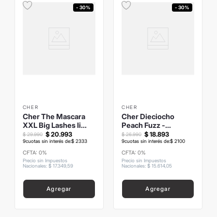
- 30%
- 30%
CHER
CHER
Cher The Mascara
Cher Dieciocho
XXL Big Lashes Ii
Peach Fuzz -
Extreme Volume
Multistick Blush
$
20
.
993
$
18
.
893
$
29
.
990
$
26
.
990
9
cuotas sin interés de:
$
2333
9
cuotas sin interés de:
$
2100
CFTA: 0%
CFTA: 0%
Precio sin Impuestos
Precio sin Impuestos
Nacionales
:
$
17
.
349
,
59
Nacionales
:
$
15
.
614
,
05
Agregar
Agregar