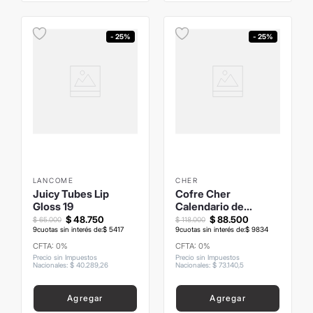
- 25%
- 25%
LANCOME
CHER
Juicy Tubes Lip
Cofre Cher
Gloss 19
Calendario de
Adviento 2025
$
48
.
750
$
88
.
500
$
65
.
000
$
118
.
000
9
cuotas sin interés de:
$
5417
9
cuotas sin interés de:
$
9834
CFTA: 0%
CFTA: 0%
Precio sin Impuestos
Precio sin Impuestos
Nacionales
:
$
40
.
289
,
26
Nacionales
:
$
73
.
140
,
5
Agregar
Agregar