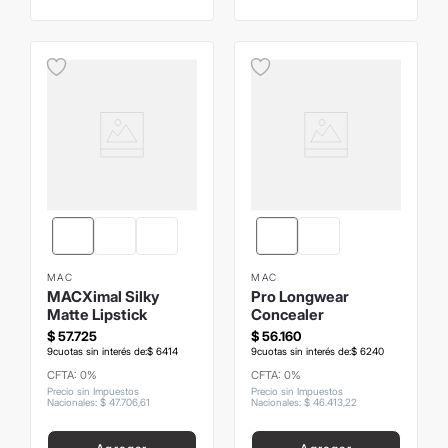
MAC
MAC
MACXimal Silky
Pro Longwear
Matte Lipstick
Concealer
$
57
.
725
$
56
.
160
9
cuotas sin interés de:
$
6414
9
cuotas sin interés de:
$
6240
CFTA: 0%
CFTA: 0%
Precio sin Impuestos
Precio sin Impuestos
Nacionales
:
$
47
.
706
,
61
Nacionales
:
$
46
.
413
,
22