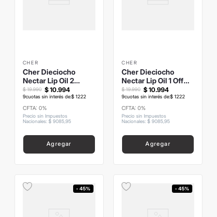
CHER
CHER
Cher Dieciocho
Cher Dieciocho
Nectar Lip Oil 2
Nectar Lip Oil 1 Off
Cinnamon
White
$
10
.
994
$
10
.
994
$
19
.
990
$
19
.
990
9
cuotas sin interés de:
$
1222
9
cuotas sin interés de:
$
1222
CFTA: 0%
CFTA: 0%
Precio sin Impuestos
Precio sin Impuestos
Nacionales
:
$
9085
,
95
Nacionales
:
$
9085
,
95
Agregar
Agregar
- 45%
- 45%