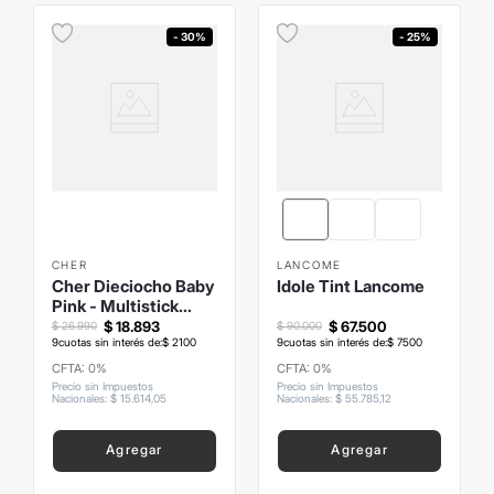
- 30%
- 25%
CHER
LANCOME
Cher Dieciocho Baby
Idole Tint Lancome
Pink - Multistick
Blush
$
18
.
893
$
67
.
500
$
26
.
990
$
90
.
000
9
cuotas sin interés de:
$
2100
9
cuotas sin interés de:
$
7500
CFTA: 0%
CFTA: 0%
Precio sin Impuestos
Precio sin Impuestos
Nacionales
:
$
15
.
614
,
05
Nacionales
:
$
55
.
785
,
12
Agregar
Agregar