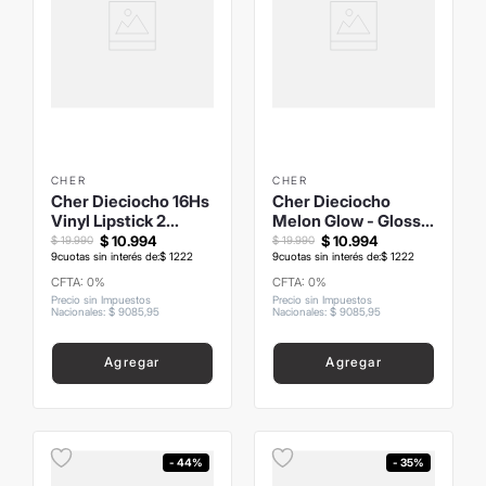
CHER
CHER
Cher Dieciocho 16Hs
Cher Dieciocho
Vinyl Lipstick 2
Melon Glow - Glossy
Dusty Petal
Lips
$
10
.
994
$
10
.
994
$
19
.
990
$
19
.
990
9
cuotas sin interés de:
$
1222
9
cuotas sin interés de:
$
1222
CFTA: 0%
CFTA: 0%
Precio sin Impuestos
Precio sin Impuestos
Nacionales
:
$
9085
,
95
Nacionales
:
$
9085
,
95
Agregar
Agregar
- 44%
- 35%