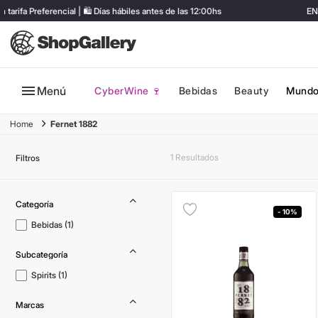
fa Preferencial | 🛍️ Días hábiles antes de las 12:00hs
ENVÍ
Menú
CyberWine 🍷
Bebidas
Beauty
Mundo
Fernet 1882
1
Filtros
- 10%
Bebidas
(
1
)
Spirits
(
1
)
Marcas