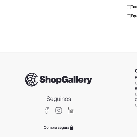
Tec
Equ
F
C
B
L
Seguinos
C
C
Compra segura