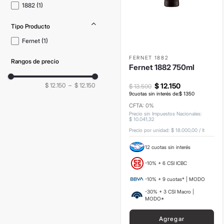
1882
(
1
)
Tipo Producto
Fernet
(
1
)
FERNET 1882
Rangos de precio
Fernet 1882 750ml
$ 12.150
–
$ 12.150
$
12
.
150
$
13
.
500
9
cuotas sin interés de:
$
1350
CFTA: 0%
Precio sin Impuestos Nacionales
:
$
10
.
041
,
32
Precio por unidad:
$ 18.000,00
/
lt
12 cuotas sin interés
-10% + 6 CSI ICBC
-10% + 9 cuotas* | MODO
-30% + 3 CSI Macro |
MODO*
Agregar