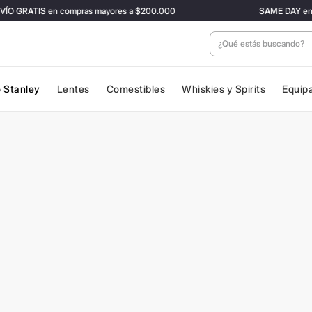
O GRATIS en compras mayores a $200.000
SAME DAY en CAB
¿Qué estás buscan
 Stanley
Lentes
Comestibles
Whiskies y Spirits
Equip