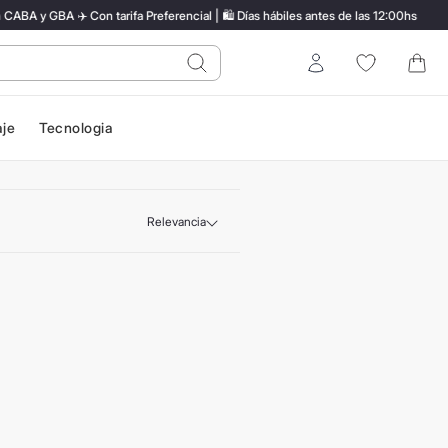
A y GBA ✈️ Con tarifa Preferencial | 🛍️ Días hábiles antes de las 12:00hs
do?
Entrar
aje
Tecnologia
Relevancia