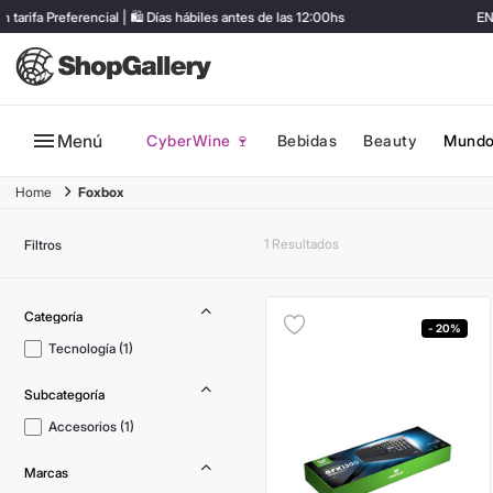
fa Preferencial | 🛍️ Días hábiles antes de las 12:00hs
ENVÍ
Menú
CyberWine 🍷
Bebidas
Beauty
Mundo
Foxbox
1
Filtros
- 20%
Tecnología
(
1
)
Accesorios
(
1
)
Marcas