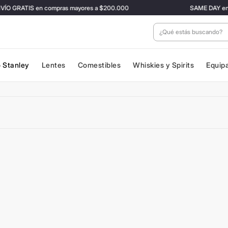
O GRATIS en compras mayores a $200.000
SAME DAY en CAB
¿Qué estás buscan
 Stanley
Lentes
Comestibles
Whiskies y Spirits
Equip