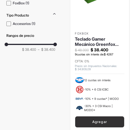
FoxBox
(
1
)
Tipo Producto
Accesorios
(
1
)
FOXBOX
Rangos de precio
Teclado Gamer
Mecánico Greenfox
Negro GFK1300
$ 38.400
–
$ 38.400
$
38
.
400
$
48
.
000
9
cuotas sin interés de:
$
4267
CFTA: 0%
Precio sin Impuestos Nacionales
:
$
34
.
909
,
09
12 cuotas sin interés
-10% + 6 CSI ICBC
-10% + 9 cuotas* | MODO
-30% + 3 CSI Macro |
MODO*
Agregar