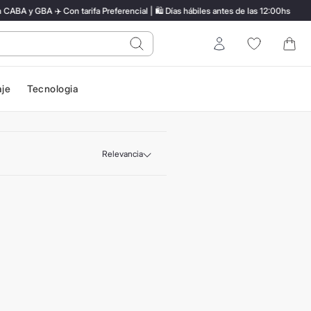
A y GBA ✈️ Con tarifa Preferencial | 🛍️ Días hábiles antes de las 12:00hs
do?
Entrar
aje
Tecnologia
Relevancia