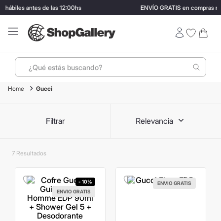
hábiles antes de las 12:00hs
ENVÍO GRATIS en compras may
¿Qué estás buscando?
Gucci
Términos más buscados
1
.
perfumes
Filtrar
Relevancia
2
.
ray ban
3
.
lentes sol
7
4
.
termo stanley
5
.
vino
- 10%
ENVIO GRATIS
ENVIO GRATIS
6
.
bressia
7
.
hugo boss