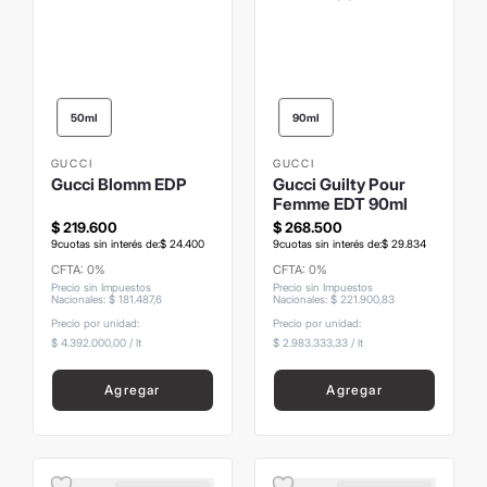
50ml
90ml
GUCCI
GUCCI
Gucci Blomm EDP
Gucci Guilty Pour
Femme EDT 90ml
$
219
.
600
$
268
.
500
9
cuotas sin interés de:
$
24
.
400
9
cuotas sin interés de:
$
29
.
834
CFTA: 0%
CFTA: 0%
Precio sin Impuestos
Precio sin Impuestos
Nacionales
:
$
181
.
487
,
6
Nacionales
:
$
221
.
900
,
83
Precio por unidad:
Precio por unidad:
$ 4.392.000,00
/
lt
$ 2.983.333,33
/
lt
Agregar
Agregar