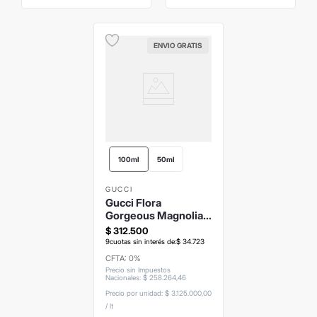
ENVIO GRATIS
100ml
50ml
GUCCI
Gucci Flora
Gorgeous Magnolia
EDP
$
312
.
500
9
cuotas sin interés de:
$
34
.
723
CFTA: 0%
Precio sin Impuestos
Nacionales
:
$
258
.
264
,
46
Precio por unidad:
$ 3.125.000,00
/
lt