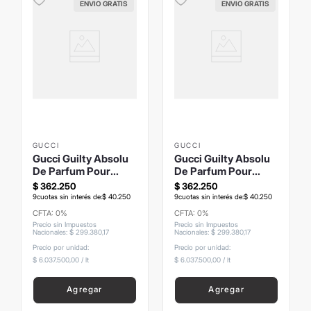
ENVIO GRATIS
ENVIO GRATIS
GUCCI
GUCCI
Gucci Guilty Absolu
Gucci Guilty Absolu
De Parfum Pour
De Parfum Pour
Homme 60ml
Femme 60ml
$
362
.
250
$
362
.
250
9
cuotas sin interés de:
$
40
.
250
9
cuotas sin interés de:
$
40
.
250
CFTA: 0%
CFTA: 0%
Precio sin Impuestos
Precio sin Impuestos
Nacionales
:
$
299
.
380
,
17
Nacionales
:
$
299
.
380
,
17
Precio por unidad:
Precio por unidad:
$ 6.037.500,00
/
lt
$ 6.037.500,00
/
lt
Agregar
Agregar