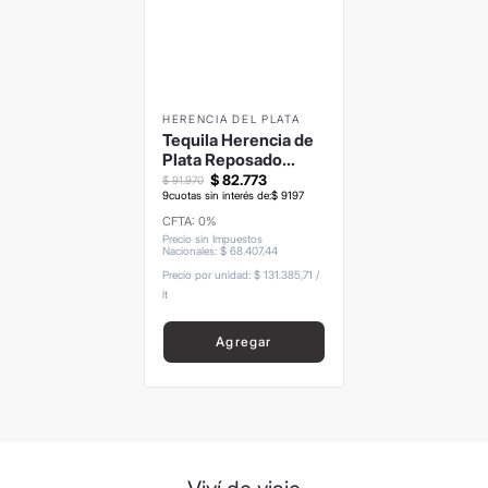
8
.
termo
9
.
carolina herrera
10
.
tom ford
HERENCIA DEL PLATA
Tequila Herencia de
Plata Reposado
700ml
$
82
.
773
$
91
.
970
9
cuotas sin interés de:
$
9197
CFTA: 0%
Precio sin Impuestos
Nacionales
:
$
68
.
407
,
44
Precio por unidad:
$ 131.385,71
/
lt
Agregar