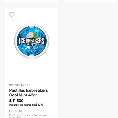
ICEBREAKERS
Pastillas Icebreakers
Cool Mint 42gr
$
11
.
500
9
cuotas sin interés de:
$
1278
CFTA: 0%
Precio sin Impuestos Nacionales
: