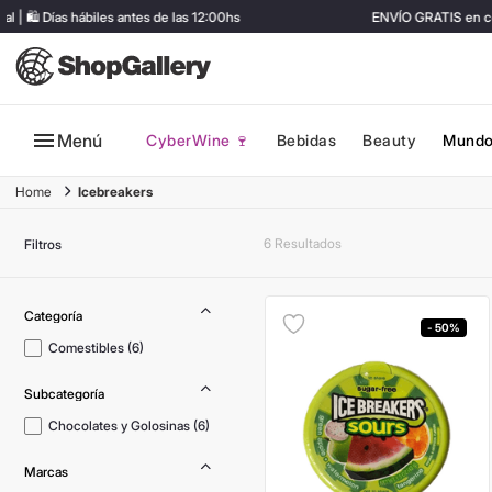
🛍️ Días hábiles antes de las 12:00hs
ENVÍO GRATIS en comp
Menú
CyberWine 🍷
Bebidas
Beauty
Mundo
Icebreakers
6
Filtros
- 50%
Comestibles
(
6
)
Chocolates y Golosinas
(
6
)
Marcas