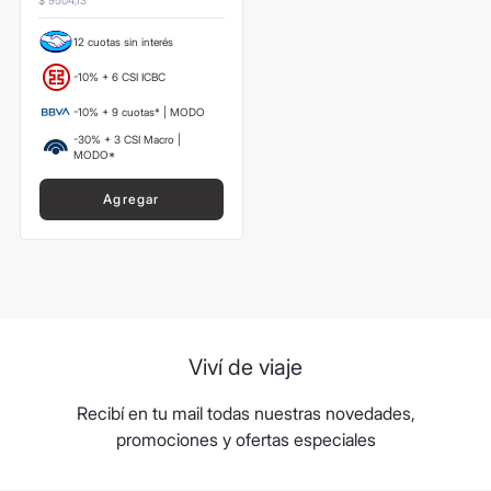
$
9504
,
13
12 cuotas sin interés
-10% + 6 CSI ICBC
-10% + 9 cuotas* | MODO
-30% + 3 CSI Macro |
MODO*
Agregar
Viví de viaje
Recibí en tu mail todas nuestras novedades,
promociones y ofertas especiales