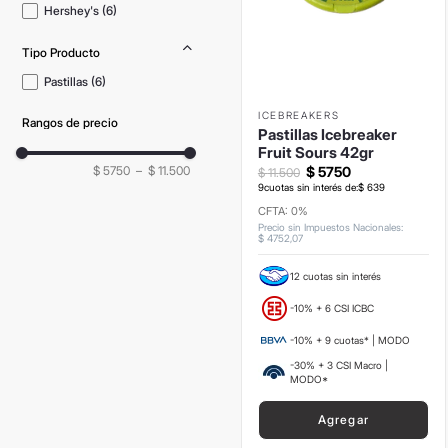
Hershey's
(
6
)
Tipo Producto
Pastillas
(
6
)
ICEBREAKERS
Rangos de precio
Pastillas Icebreaker
Fruit Sours 42gr
$ 5750
–
$ 11.500
$
5750
$
11
.
500
9
cuotas sin interés de:
$
639
CFTA: 0%
Precio sin Impuestos Nacionales
:
$
4752
,
07
12 cuotas sin interés
-10% + 6 CSI ICBC
-10% + 9 cuotas* | MODO
-30% + 3 CSI Macro |
MODO*
Agregar