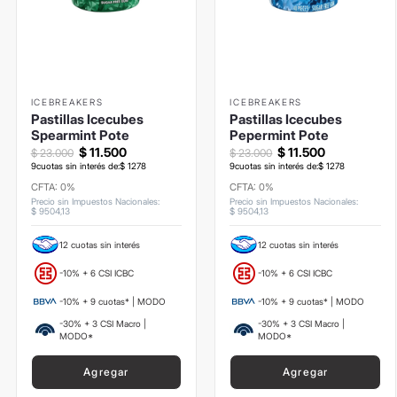
ICEBREAKERS
ICEBREAKERS
Pastillas Icecubes
Pastillas Icecubes
Spearmint Pote
Pepermint Pote
$
11
.
500
$
11
.
500
$
23
.
000
$
23
.
000
9
cuotas sin interés de:
$
1278
9
cuotas sin interés de:
$
1278
CFTA: 0%
CFTA: 0%
Precio sin Impuestos Nacionales
:
Precio sin Impuestos Nacionales
:
$
9504
,
13
$
9504
,
13
12 cuotas sin interés
12 cuotas sin interés
-10% + 6 CSI ICBC
-10% + 6 CSI ICBC
-10% + 9 cuotas* | MODO
-10% + 9 cuotas* | MODO
-30% + 3 CSI Macro |
-30% + 3 CSI Macro |
MODO*
MODO*
Agregar
Agregar