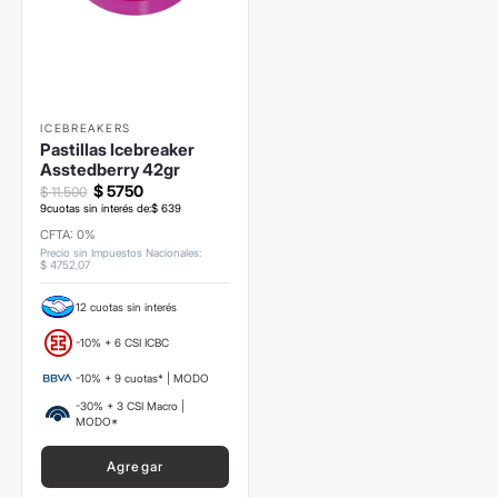
ICEBREAKERS
Pastillas Icebreaker
Asstedberry 42gr
$
5750
$
11
.
500
9
cuotas sin interés de:
$
639
CFTA: 0%
Precio sin Impuestos Nacionales
:
$
4752
,
07
12 cuotas sin interés
-10% + 6 CSI ICBC
-10% + 9 cuotas* | MODO
-30% + 3 CSI Macro |
MODO*
Agregar