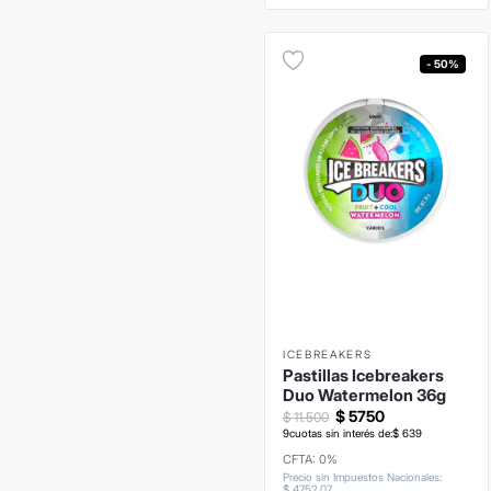
- 50%
ICEBREAKERS
Pastillas Icebreakers
Duo Watermelon 36g
$
5750
$
11
.
500
9
cuotas sin interés de:
$
639
CFTA: 0%
Precio sin Impuestos Nacionales
:
$
4752
,
07