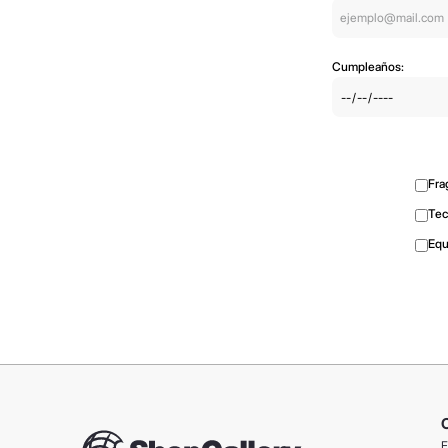
Cumpleaños:
Fra
Tec
Equ
F