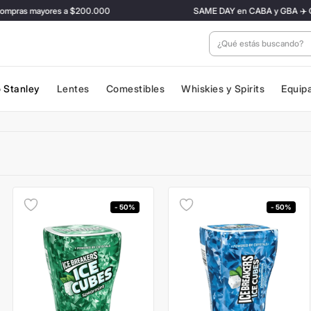
ras mayores a $200.000
SAME DAY en CABA y GBA ✈️ Con tar
¿Qué estás buscan
 Stanley
Lentes
Comestibles
Whiskies y Spirits
Equip
- 50%
- 50%