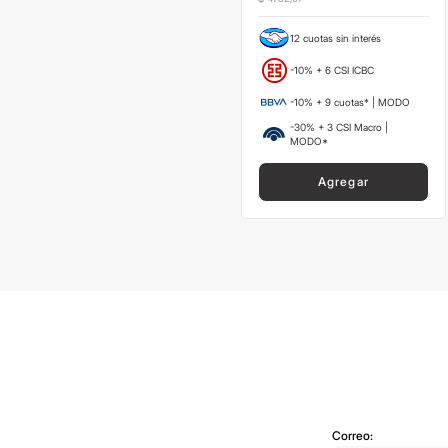
12 cuotas sin interés
-10% + 6 CSI ICBC
-10% + 9 cuotas* | MODO
-30% + 3 CSI Macro |
MODO*
Agregar
Correo: