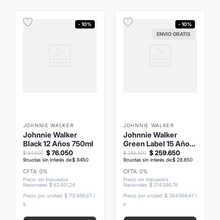
- 10%
- 10%
ENVIO GRATIS
JOHNNIE WALKER
JOHNNIE WALKER
Johnnie Walker
Johnnie Walker
Black 12 Años 750ml
Green Label 15 Años
750ml
$
76
.
050
$
259
.
650
$
84
.
500
$
288
.
500
9
cuotas sin interés de:
$
8450
9
cuotas sin interés de:
$
28
.
850
CFTA: 0%
CFTA: 0%
Precio sin Impuestos
Precio sin Impuestos
Nacionales
:
$
62
.
851
,
24
Nacionales
:
$
214
.
586
,
78
Precio por unidad:
$ 112.666,67
/
Precio por unidad:
$ 384.666,67
/
lt
lt