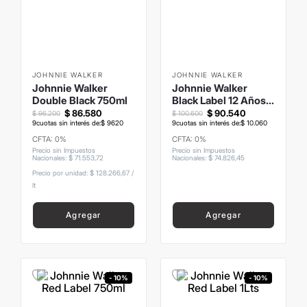
8
.
mochila
9
.
hugo boss
10
.
tom ford
JOHNNIE WALKER
JOHNNIE WALKER
Johnnie Walker
Johnnie Walker
Double Black 750ml
Black Label 12 Años
1Lts
$
86
.
580
$
90
.
540
$
96
.
200
$
100
.
600
9
cuotas sin interés de:
$
9620
9
cuotas sin interés de:
$
10
.
060
CFTA: 0%
CFTA: 0%
Precio sin Impuestos
Precio sin Impuestos
Nacionales
:
$
71
.
553
,
72
Nacionales
:
$
74
.
826
,
45
Precio por unidad:
$ 128.266,67
/
lt
Agregar
Agregar
- 10%
- 10%