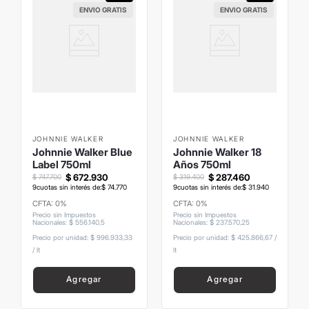
ENVIO GRATIS
ENVIO GRATIS
JOHNNIE WALKER
JOHNNIE WALKER
Johnnie Walker Blue
Johnnie Walker 18
Label 750ml
Años 750ml
$
672
.
930
$
287
.
460
$
747
.
700
$
319
.
400
9
cuotas sin interés de:
$
74
.
770
9
cuotas sin interés de:
$
31
.
940
CFTA: 0%
CFTA: 0%
Precio sin Impuestos
Precio sin Impuestos
Nacionales
:
$
556
.
140
,
5
Nacionales
:
$
237
.
570
,
25
Precio por unidad:
$ 996.933,33
Precio por unidad:
$ 425.866,67
/
/
lt
lt
Agregar
Agregar