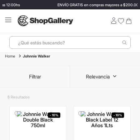
as 12:00hs
ENVÍO GRATIS en compras mayores a $200.000
¿Qué estás buscando?
Johnnie Walker
Términos más buscados
1
.
perfumes
Filtrar
Relevancia
2
.
termo stanley
3
.
ray ban
8
4
.
lentes sol
5
.
bressia
- 10%
- 10%
6
.
vino
7
.
carolina herrera