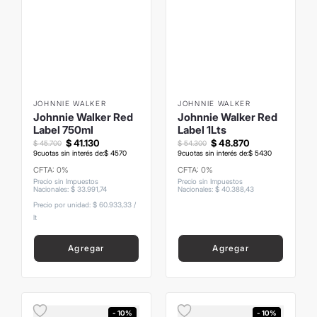
JOHNNIE WALKER
JOHNNIE WALKER
Johnnie Walker Red
Johnnie Walker Red
Label 750ml
Label 1Lts
$
41
.
130
$
48
.
870
$
45
.
700
$
54
.
300
9
cuotas sin interés de:
$
4570
9
cuotas sin interés de:
$
5430
CFTA: 0%
CFTA: 0%
Precio sin Impuestos
Precio sin Impuestos
Nacionales
:
$
33
.
991
,
74
Nacionales
:
$
40
.
388
,
43
Precio por unidad:
$ 60.933,33
/
lt
Agregar
Agregar
- 10%
- 10%