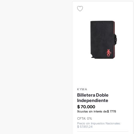
KYMA
Billetera Doble
Independiente
$
70
.
000
9
cuotas sin interés de:
$
7778
CFTA: 0%
Precio sin Impuestos Nacionales
:
$
57
.
851
,
24