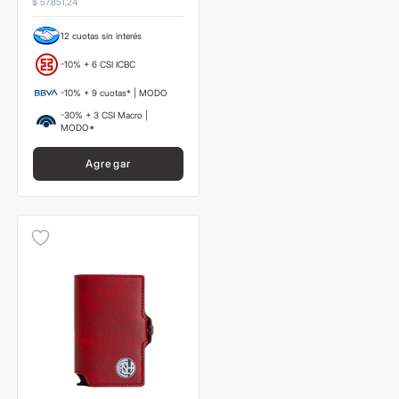
$
57
.
851
,
24
12 cuotas sin interés
-10% + 6 CSI ICBC
-10% + 9 cuotas* | MODO
-30% + 3 CSI Macro |
MODO*
Agregar