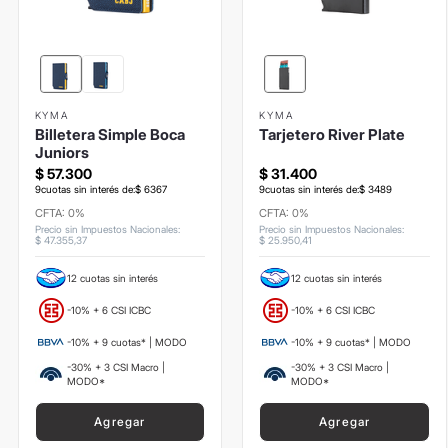
KYMA
KYMA
Billetera Simple Boca
Tarjetero River Plate
Juniors
$
57
.
300
$
31
.
400
9
cuotas sin interés de:
$
6367
9
cuotas sin interés de:
$
3489
CFTA: 0%
CFTA: 0%
Precio sin Impuestos Nacionales
:
Precio sin Impuestos Nacionales
:
$
47
.
355
,
37
$
25
.
950
,
41
12 cuotas sin interés
12 cuotas sin interés
-10% + 6 CSI ICBC
-10% + 6 CSI ICBC
-10% + 9 cuotas* | MODO
-10% + 9 cuotas* | MODO
-30% + 3 CSI Macro |
-30% + 3 CSI Macro |
MODO*
MODO*
Agregar
Agregar