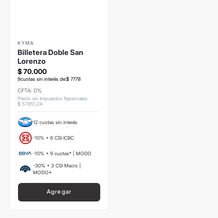
KYMA
Billetera Doble San
Lorenzo
$
70
.
000
9
cuotas sin interés de:
$
7778
CFTA: 0%
Precio sin Impuestos Nacionales
:
$
57
.
851
,
24
12 cuotas sin interés
-10% + 6 CSI ICBC
-10% + 9 cuotas* | MODO
-30% + 3 CSI Macro |
MODO*
Agregar