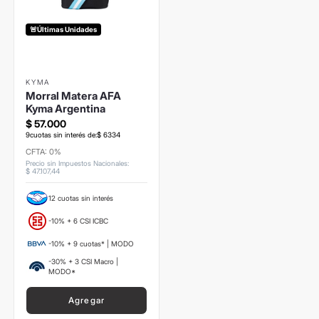
🚨Últimas Unidades
KYMA
Morral Matera AFA
Kyma Argentina
$
57
.
000
9
cuotas sin interés de:
$
6334
CFTA: 0%
Precio sin Impuestos Nacionales
:
$
47
.
107
,
44
12 cuotas sin interés
-10% + 6 CSI ICBC
-10% + 9 cuotas* | MODO
-30% + 3 CSI Macro |
MODO*
Agregar