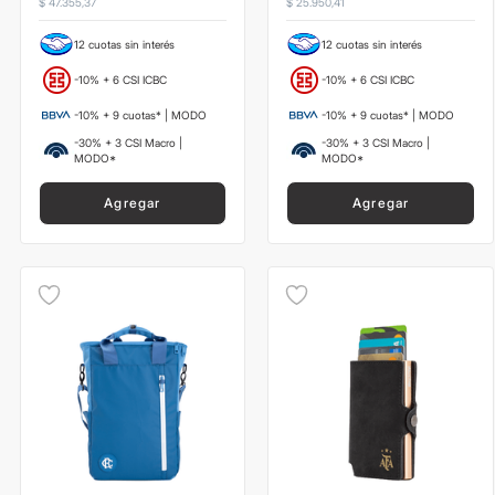
$
47
.
355
,
37
$
25
.
950
,
41
12 cuotas sin interés
12 cuotas sin interés
-10% + 6 CSI ICBC
-10% + 6 CSI ICBC
-10% + 9 cuotas* | MODO
-10% + 9 cuotas* | MODO
-30% + 3 CSI Macro |
-30% + 3 CSI Macro |
MODO*
MODO*
Agregar
Agregar