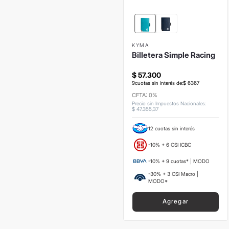
KYMA
Billetera Simple Racing
$
57
.
300
9
cuotas sin interés de:
$
6367
CFTA: 0%
Precio sin Impuestos Nacionales
:
$
47
.
355
,
37
12 cuotas sin interés
-10% + 6 CSI ICBC
-10% + 9 cuotas* | MODO
-30% + 3 CSI Macro |
MODO*
Agregar