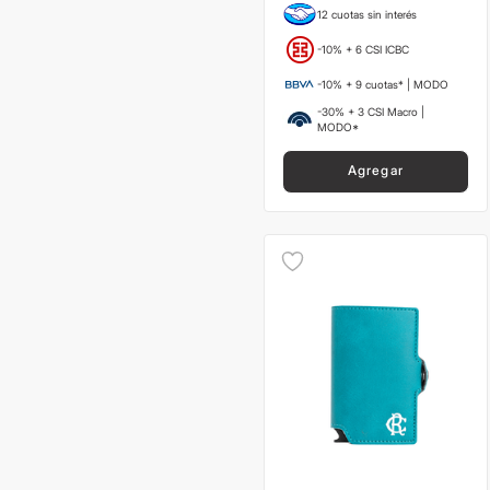
12 cuotas sin interés
-10% + 6 CSI ICBC
-10% + 9 cuotas* | MODO
-30% + 3 CSI Macro |
MODO*
Agregar