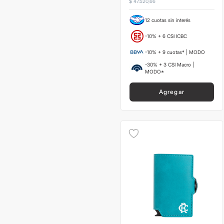
$
47
.
520
,
66
12 cuotas sin interés
-10% + 6 CSI ICBC
-10% + 9 cuotas* | MODO
-30% + 3 CSI Macro |
MODO*
Agregar