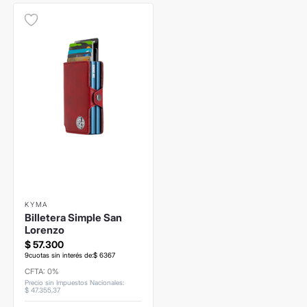
KYMA
Billetera Simple San
Lorenzo
$
57
.
300
9
cuotas sin interés de:
$
6367
CFTA: 0%
Precio sin Impuestos Nacionales
:
$
47
.
355
,
37