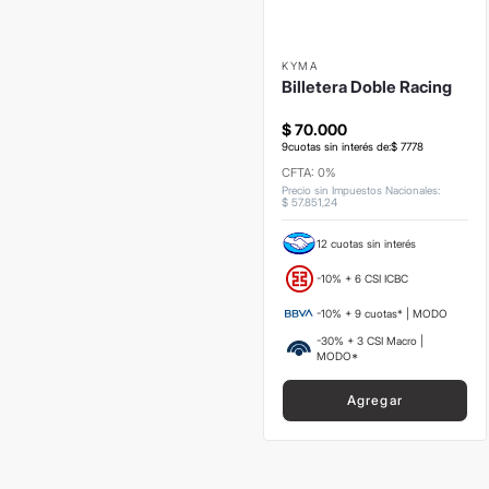
KYMA
Billetera Doble Racing
$
70
.
000
9
cuotas sin interés de:
$
7778
CFTA: 0%
Precio sin Impuestos Nacionales
:
$
57
.
851
,
24
12 cuotas sin interés
-10% + 6 CSI ICBC
-10% + 9 cuotas* | MODO
-30% + 3 CSI Macro |
MODO*
Agregar