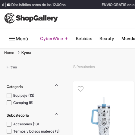
 Días hábiles antes de las 12:00hs
ENVÍO GRATIS en compra
Menú
CyberWine 🍷
Bebidas
Beauty
Mundo
Kyma
18
Filtros
Equipaje
(
13
)
Camping
(
5
)
Accesorios
(
13
)
Termos y bolsos materos
(
3
)