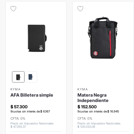
KYMA
KYMA
AFA Billetera simple
Matera Negra
Independiente
$
57
.
300
$
152
.
500
9
cuotas sin interés de:
$
6367
9
cuotas sin interés de:
$
16
.
945
CFTA: 0%
CFTA: 0%
Precio sin Impuestos Nacionales
:
Precio sin Impuestos Nacionales
:
$
47
.
355
,
37
$
126
.
033
,
06