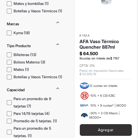
Mates y bombillas
(
1
)
Botellas y Vasos Térmicos
(
1
)
Marcas
Kyma
(
18
)
KYMA
AFA Vaso Térmico
Tipo Producto
Quencher 887ml
$
64
.
500
Billeteras
(
13
)
9
cuotas sin interés de:
$
7167
Bolsos Materos
(
3
)
CFTA: 0%
Mates
(
1
)
Precio sin Impuestos Nacionales
:
$
53
.
305
,
79
Botellas y Vasos Térmicos
(
1
)
12 cuotas sin interés
Capacidad
-10% + 6 CSI ICBC
Para un promedio de 9
-10% + 9 cuotas* | MODO
tarjetas
(
7
)
Para 14/15 tarjetas
(
4
)
-30% + 3 CSI Macro |
MODO*
Promedio de 5 tarjetas.
(
1
)
Para un promedio de 5
Agregar
tarjetas.
(
1
)