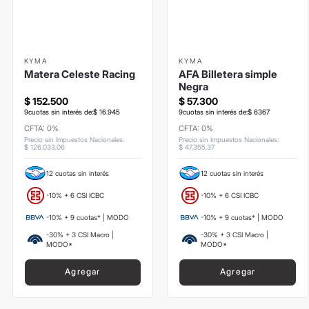
KYMA
KYMA
Matera Celeste Racing
AFA Billetera simple
Negra
$
152
.
500
$
57
.
300
9
cuotas sin interés de:
$
16
.
945
9
cuotas sin interés de:
$
6367
CFTA: 0%
CFTA: 0%
Precio sin Impuestos Nacionales
:
Precio sin Impuestos Nacionales
:
$
126
.
033
,
06
$
47
.
355
,
37
12 cuotas sin interés
12 cuotas sin interés
-10% + 6 CSI ICBC
-10% + 6 CSI ICBC
-10% + 9 cuotas* | MODO
-10% + 9 cuotas* | MODO
-30% + 3 CSI Macro |
-30% + 3 CSI Macro |
MODO*
MODO*
Agregar
Agregar