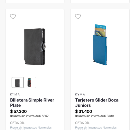
KYMA
KYMA
Billetera Simple River
Tarjetero Slider Boca
Plate
Juniors
$
57
.
300
$
31
.
400
9
cuotas sin interés de:
$
6367
9
cuotas sin interés de:
$
3489
CFTA: 0%
CFTA: 0%
Precio sin Impuestos Nacionales
:
Precio sin Impuestos Nacionales
: