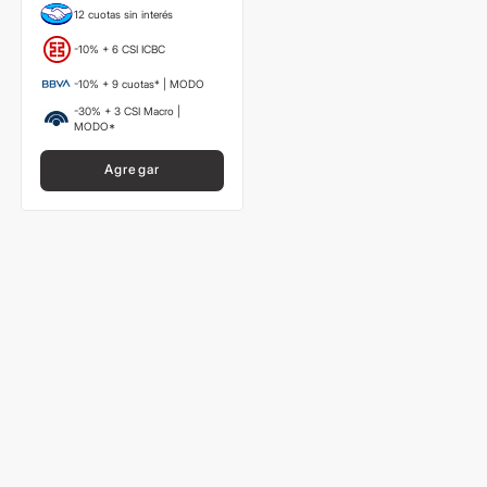
12 cuotas sin interés
-10% + 6 CSI ICBC
-10% + 9 cuotas* | MODO
-30% + 3 CSI Macro |
MODO*
Agregar