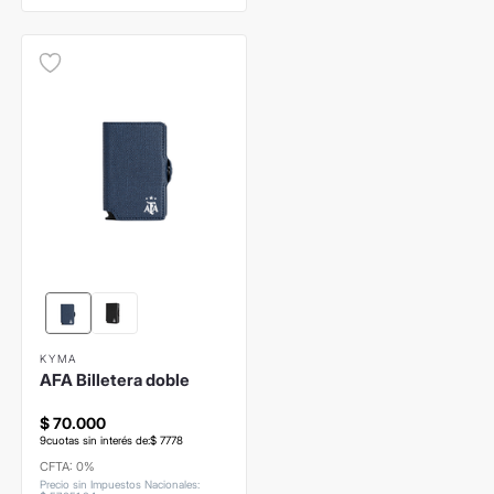
KYMA
AFA Billetera doble
$
70
.
000
9
cuotas sin interés de:
$
7778
CFTA: 0%
Precio sin Impuestos Nacionales
: