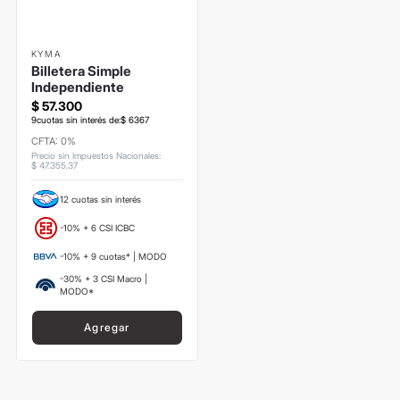
KYMA
Billetera Simple
Independiente
$
57
.
300
9
cuotas sin interés de:
$
6367
CFTA: 0%
Precio sin Impuestos Nacionales
:
$
47
.
355
,
37
12 cuotas sin interés
-10% + 6 CSI ICBC
-10% + 9 cuotas* | MODO
-30% + 3 CSI Macro |
MODO*
Agregar