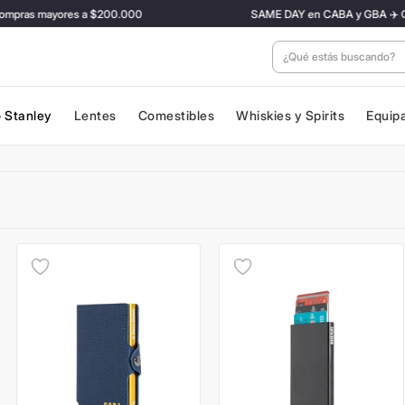
s mayores a $200.000
SAME DAY en CABA y GBA ✈️ Con tarifa
¿Qué estás buscan
 Stanley
Lentes
Comestibles
Whiskies y Spirits
Equip