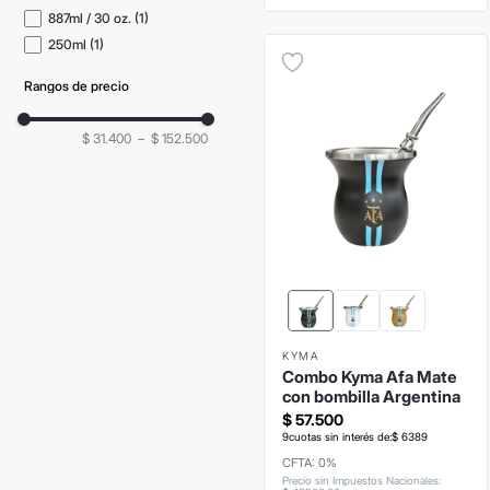
887ml / 30 oz.
(
1
)
250ml
(
1
)
Rangos de precio
$ 31.400
–
$ 152.500
KYMA
Combo Kyma Afa Mate
con bombilla Argentina
$
57
.
500
9
cuotas sin interés de:
$
6389
CFTA: 0%
Precio sin Impuestos Nacionales
: