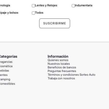
nología
Lentes y Relojes
Indumentaria
ipaje y bolsos
Todos
Categorías
Información
Quienes somos
ragancias
Nuestros locales
osmética
Beneficios de bancos
ebidas
Preguntas frecuentes
Términos y condiciones Sorteo Auto
entes
Trabaja con nosotros
amping
omestibles