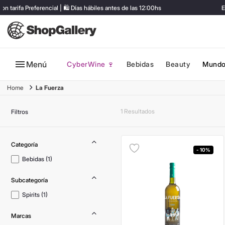
ifa Preferencial | 🛍️ Días hábiles antes de las 12:00hs
ENV
Menú
CyberWine 🍷
Bebidas
Beauty
Mundo
La Fuerza
1
Filtros
- 10%
Bebidas
(
1
)
Spirits
(
1
)
Marcas