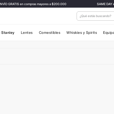
ÍO GRATIS en compras mayores a $200.000
SAME DAY en CA
¿Qué estás buscan
 Stanley
Lentes
Comestibles
Whiskies y Spirits
Equip