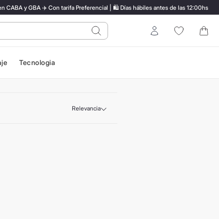
BA y GBA ✈️ Con tarifa Preferencial | 🛍️ Días hábiles antes de las 12:00hs
do?
Entrar
aje
Tecnologia
Relevancia