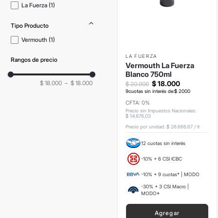
La Fuerza
(
1
)
Tipo Producto
Vermouth
(
1
)
LA FUERZA
Rangos de precio
Vermouth La Fuerza
Blanco 750ml
$ 18.000
–
$ 18.000
$
18
.
000
$
20
.
000
9
cuotas sin interés de:
$
2000
CFTA: 0%
Precio sin Impuestos Nacionales
:
$
14
.
876
,
03
Precio por unidad:
$ 26.666,67
/
lt
12 cuotas sin interés
-10% + 6 CSI ICBC
-10% + 9 cuotas* | MODO
-30% + 3 CSI Macro |
MODO*
Agregar