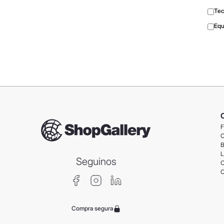
Tec
Equ
F
C
B
L
Seguinos
C
C
Compra segura