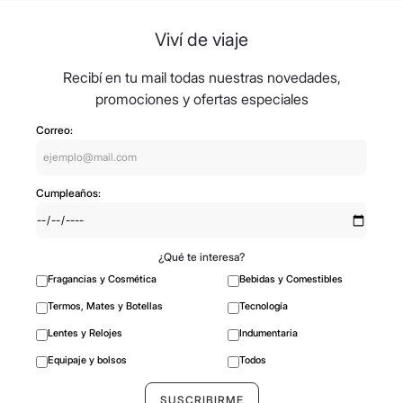
8
.
mochila
Viví de viaje
9
.
carolina herrera
10
.
tom ford
Recibí en tu mail todas nuestras novedades,
promociones y ofertas especiales
Correo:
Cumpleaños:
¿Qué te interesa?
Fragancias y Cosmética
Bebidas y Comestibles
Termos, Mates y Botellas
Tecnología
Lentes y Relojes
Indumentaria
Equipaje y bolsos
Todos