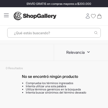
ENVÍO GRATIS en compras mayores a $200.000
¿Qué estás buscando?
Términos más buscados
Relevancia
1
.
perfumes
2
.
ray ban
0
3
.
lentes sol
No se encontró ningún producto
4
.
termo stanley
Comprueba los términos ingresados
5
.
vino
Intenta utilizar una sola palabra
Utiliza términos genéricos en la búsqueda
Intenta buscar sinónimos del término deseado
6
.
bressia
7
.
hugo boss