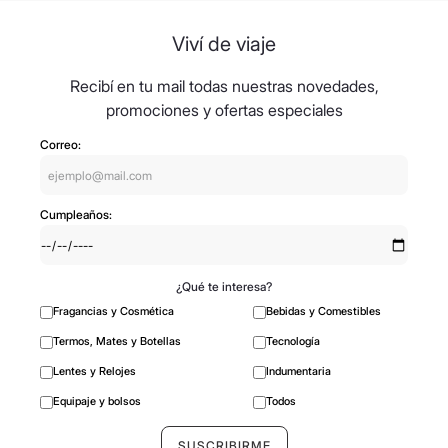
8
.
mochila
Viví de viaje
9
.
hugo boss
10
.
tom ford
Recibí en tu mail todas nuestras novedades,
promociones y ofertas especiales
Correo:
Cumpleaños:
¿Qué te interesa?
Fragancias y Cosmética
Bebidas y Comestibles
Termos, Mates y Botellas
Tecnología
Lentes y Relojes
Indumentaria
Equipaje y bolsos
Todos