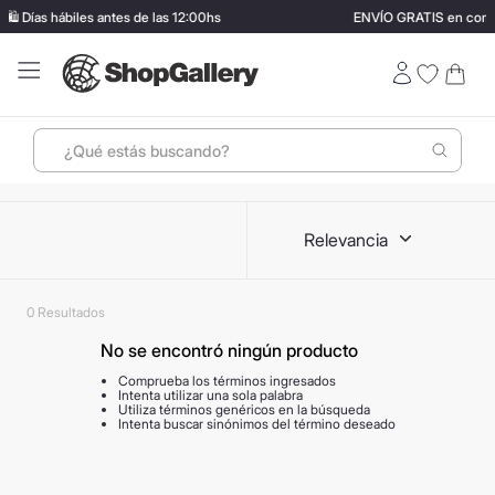
️ Días hábiles antes de las 12:00hs
ENVÍO GRATIS en compr
¿Qué estás buscando?
Términos más buscados
Relevancia
1
.
perfumes
2
.
termo stanley
0
3
.
ray ban
No se encontró ningún producto
4
.
lentes sol
Comprueba los términos ingresados
5
.
bressia
Intenta utilizar una sola palabra
Utiliza términos genéricos en la búsqueda
Intenta buscar sinónimos del término deseado
6
.
vino
7
.
carolina herrera