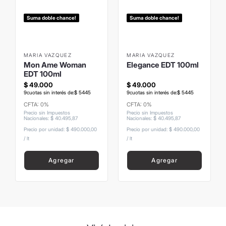
8
.
mochila
Suma doble chance!
Suma doble chance!
9
.
hugo boss
10
.
tom ford
MARIA VAZQUEZ
MARIA VAZQUEZ
Mon Ame Woman
Elegance EDT 100ml
EDT 100ml
$
49
.
000
$
49
.
000
9
cuotas sin interés de:
$
5445
9
cuotas sin interés de:
$
5445
CFTA: 0%
CFTA: 0%
Precio sin Impuestos
Precio sin Impuestos
Nacionales
:
$
40
.
495
,
87
Nacionales
:
$
40
.
495
,
87
Precio por unidad:
$ 490.000,00
Precio por unidad:
$ 490.000,00
/
lt
/
lt
Agregar
Agregar