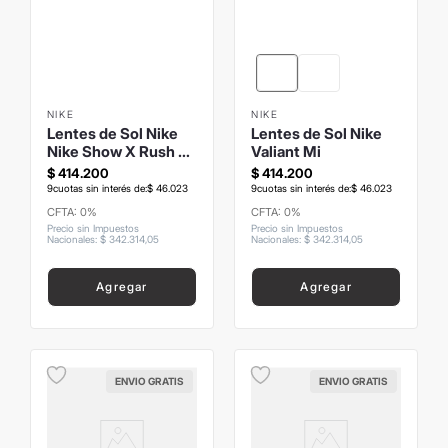
NIKE
NIKE
Lentes de Sol Nike
Lentes de Sol Nike
Nike Show X Rush M
Valiant Mi
Negro Brillo
$
414
.
200
$
414
.
200
9
cuotas sin interés de:
$
46
.
023
9
cuotas sin interés de:
$
46
.
023
CFTA: 0%
CFTA: 0%
Precio sin Impuestos
Precio sin Impuestos
Nacionales
:
$
342
.
314
,
05
Nacionales
:
$
342
.
314
,
05
Agregar
Agregar
ENVIO GRATIS
ENVIO GRATIS