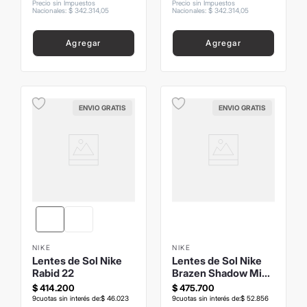
Precio sin Impuestos
Precio sin Impuestos
Nacionales
:
$
342
.
314
,
05
Nacionales
:
$
342
.
314
,
05
Agregar
Agregar
ENVIO GRATIS
ENVIO GRATIS
NIKE
NIKE
Lentes de Sol Nike
Lentes de Sol Nike
Rabid 22
Brazen Shadow Mi
Gris Oscuro
$
414
.
200
$
475
.
700
9
cuotas sin interés de:
$
46
.
023
9
cuotas sin interés de:
$
52
.
856