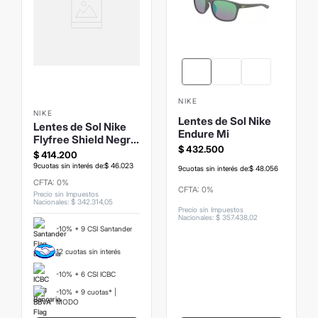
NIKE
NIKE
Lentes de Sol Nike
Lentes de Sol Nike
Endure Mi
Flyfree Shield Negro
$
432
.
500
Mate
$
414
.
200
9
cuotas sin interés de:
$
46
.
023
9
cuotas sin interés de:
$
48
.
056
CFTA: 0%
CFTA: 0%
Precio sin Impuestos
Nacionales
:
$
342
.
314
,
05
Precio sin Impuestos
Nacionales
:
$
357
.
438
,
02
-10% + 9 CSI Santander
12 cuotas sin interés
-10% + 6 CSI ICBC
-10% + 9 cuotas* |
MODO