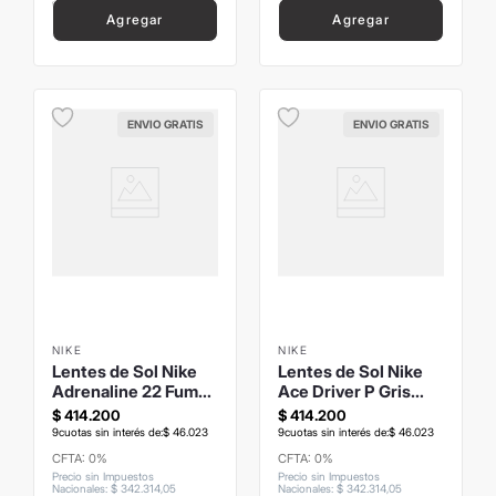
Agregar
Agregar
ENVIO GRATIS
ENVIO GRATIS
NIKE
NIKE
Lentes de Sol Nike
Lentes de Sol Nike
Adrenaline 22 Fume
Ace Driver P Gris
Oscuro Brillo
Plomo
$
414
.
200
$
414
.
200
9
cuotas sin interés de:
$
46
.
023
9
cuotas sin interés de:
$
46
.
023
CFTA: 0%
CFTA: 0%
Precio sin Impuestos
Precio sin Impuestos
Nacionales
:
$
342
.
314
,
05
Nacionales
:
$
342
.
314
,
05