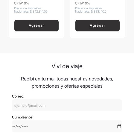
CFTA: 0%
CFTA: 0%
Precio sin Impuestos
Precio sin Impuestos
Nacionales
:
$
342
.
314
,
05
Nacionales
:
$
393
.
140
,
5
Agregar
Agregar
Viví de viaje
Recibí en tu mail todas nuestras novedades,
promociones y ofertas especiales
Correo:
Cumpleaños: