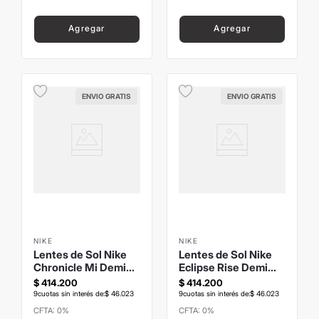
Agregar
Agregar
ENVIO GRATIS
ENVIO GRATIS
NIKE
NIKE
Lentes de Sol Nike
Lentes de Sol Nike
Chronicle Mi Demi
Eclipse Rise Demi
Mate Marrón
Combinado
$
414
.
200
$
414
.
200
9
cuotas sin interés de:
$
46
.
023
9
cuotas sin interés de:
$
46
.
023
CFTA: 0%
CFTA: 0%