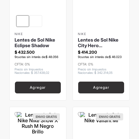
8
.
mochila
9
.
termo
10
.
carolina herrera
NIKE
NIKE
Lentes de Sol Nike
Lentes de Sol Nike
Eclipse Shadow
City Hero
Champagne
$
432
.
500
$
414
.
200
Translucido Brillo
9
cuotas sin interés de:
$
48
.
056
9
cuotas sin interés de:
$
46
.
023
CFTA: 0%
CFTA: 0%
Precio sin Impuestos
Precio sin Impuestos
Nacionales
:
$
357
.
438
,
02
Nacionales
:
$
342
.
314
,
05
Agregar
Agregar
ENVIO GRATIS
ENVIO GRATIS