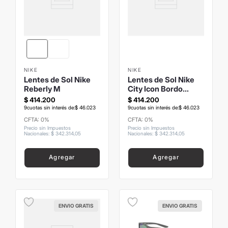
NIKE
NIKE
Lentes de Sol Nike
Lentes de Sol Nike
Reberly M
City Icon Bordo
Cristal Brillo
$
414
.
200
$
414
.
200
9
cuotas sin interés de:
$
46
.
023
9
cuotas sin interés de:
$
46
.
023
CFTA: 0%
CFTA: 0%
Precio sin Impuestos
Precio sin Impuestos
Nacionales
:
$
342
.
314
,
05
Nacionales
:
$
342
.
314
,
05
Agregar
Agregar
ENVIO GRATIS
ENVIO GRATIS