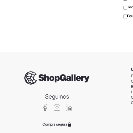
Tec
Equ
F
C
B
L
Seguinos
C
C
Compra segura