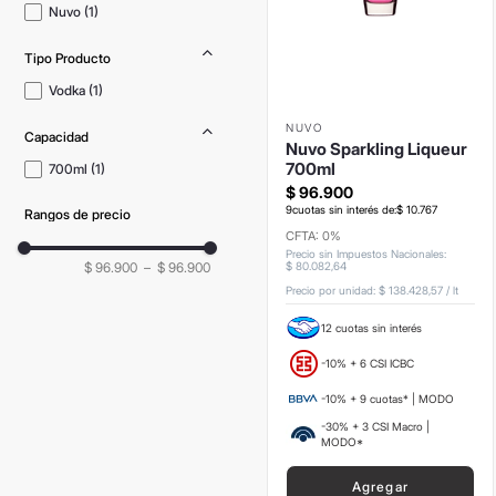
Nuvo
(
1
)
Tipo Producto
Vodka
(
1
)
NUVO
Capacidad
Nuvo Sparkling Liqueur
700ml
700ml
(
1
)
$
96
.
900
9
cuotas sin interés de:
$
10
.
767
Rangos de precio
CFTA: 0%
Precio sin Impuestos Nacionales
:
$ 96.900
–
$ 96.900
$
80
.
082
,
64
Precio por unidad:
$ 138.428,57
/
lt
12 cuotas sin interés
-10% + 6 CSI ICBC
-10% + 9 cuotas* | MODO
-30% + 3 CSI Macro |
MODO*
Agregar