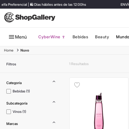
Preferencial | 🛍️ Días hábiles antes de las 12:00hs
ENVÍO 
Menú
CyberWine 🍷
Bebidas
Beauty
Mundo
Nuvo
1
Filtros
Bebidas
(
1
)
Vinos
(
1
)
Marcas