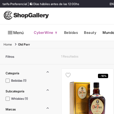
fa Preferencial | 🛍️ Días hábiles antes de las 12:00hs
ENVÍ
Menú
CyberWine 🍷
Bebidas
Beauty
Mundo
Old Parr
1
Filtros
- 10%
Bebidas
(
1
)
Whiskies
(
1
)
Marcas