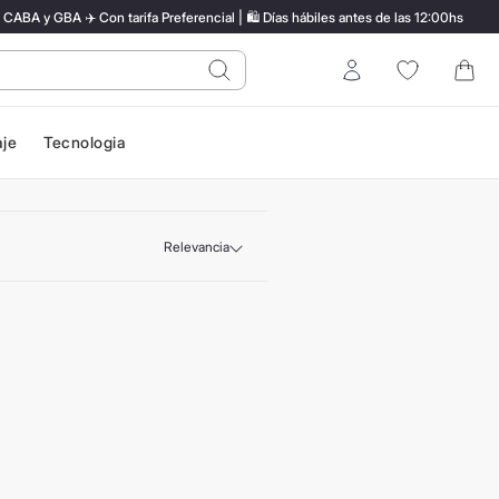
 y GBA ✈️ Con tarifa Preferencial | 🛍️ Días hábiles antes de las 12:00hs
do?
Entrar
aje
Tecnologia
Relevancia