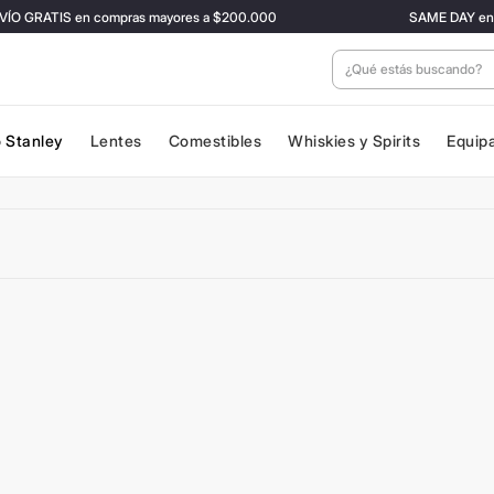
O GRATIS en compras mayores a $200.000
SAME DAY en CABA
¿Qué estás buscan
 Stanley
Lentes
Comestibles
Whiskies y Spirits
Equip