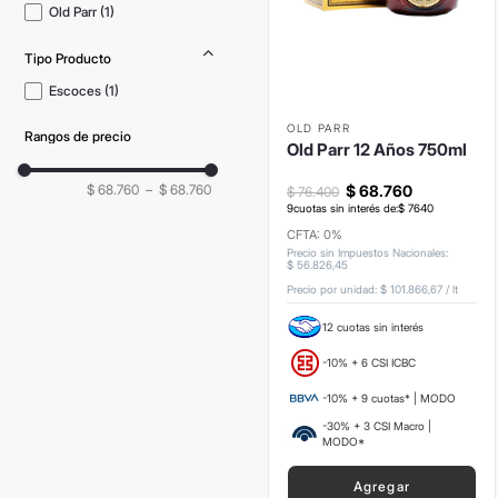
Old Parr
(
1
)
Tipo Producto
Escoces
(
1
)
OLD PARR
Rangos de precio
Old Parr 12 Años 750ml
$ 68.760
–
$ 68.760
$
68
.
760
$
76
.
400
9
cuotas sin interés de:
$
7640
CFTA: 0%
Precio sin Impuestos Nacionales
:
$
56
.
826
,
45
Precio por unidad:
$ 101.866,67
/
lt
12 cuotas sin interés
-10% + 6 CSI ICBC
-10% + 9 cuotas* | MODO
-30% + 3 CSI Macro |
MODO*
Agregar