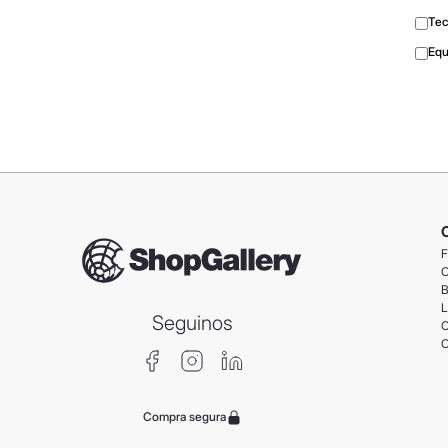
Tec
Equ
F
C
B
L
Seguinos
C
C
Compra segura