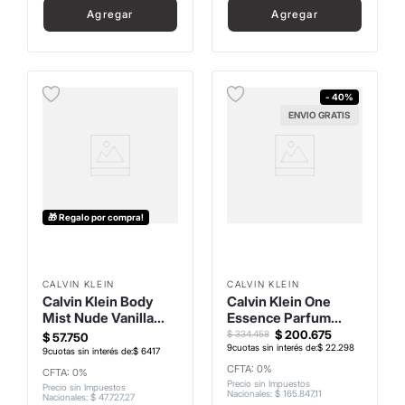
Agregar
Agregar
- 40%
ENVIO GRATIS
🎁 Regalo por compra!
CALVIN KLEIN
CALVIN KLEIN
Calvin Klein Body
Calvin Klein One
Mist Nude Vanilla
Essence Parfum
236ml
200ml
$
200
.
675
$
334
.
458
$
57
.
750
9
cuotas sin interés de:
$
22
.
298
9
cuotas sin interés de:
$
6417
CFTA: 0%
CFTA: 0%
Precio sin Impuestos
Precio sin Impuestos
Nacionales
:
$
165
.
847
,
11
Nacionales
:
$
47
.
727
,
27