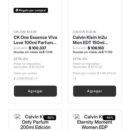
8
.
mochila
🎁 Regalo por compra!
9
.
carolina herrera
10
.
tom ford
CALVIN KLEIN
CALVIN KLEIN
CK One Essence Viva
Calvin Klein In2u
Love 100ml Parfum
Men EDT 150ml
Intense Edición
Edición Limitada
$
100
.
337
$
106
.
150
$
200
.
675
$
212
.
300
Limitada
9
cuotas sin interés de:
$
11
.
149
9
cuotas sin interés de:
$
11
.
795
CFTA: 0%
CFTA: 0%
Precio sin Impuestos
Precio sin Impuestos
Nacionales
:
$
82
.
923
,
14
Nacionales
:
$
87
.
727
,
27
Precio por unidad:
Precio por unidad:
$ 1.415.333,33
$ 2.006.750,00
/
lt
/
lt
Agregar
Agregar
- 50%
- 50%