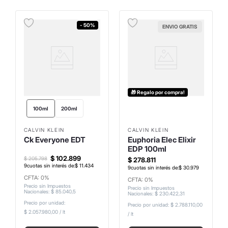
- 50%
ENVIO GRATIS
🎁 Regalo por compra!
100ml
200ml
CALVIN KLEIN
CALVIN KLEIN
Ck Everyone EDT
Euphoria Elec Elixir
EDP 100ml
$
102
.
899
$
205
.
798
$
278
.
811
9
cuotas sin interés de:
$
11
.
434
9
cuotas sin interés de:
$
30
.
979
CFTA: 0%
CFTA: 0%
Precio sin Impuestos
Precio sin Impuestos
Nacionales
:
$
85
.
040
,
5
Nacionales
:
$
230
.
422
,
31
Precio por unidad:
Precio por unidad:
$ 2.788.110,00
$ 2.057.980,00
/
lt
/
lt