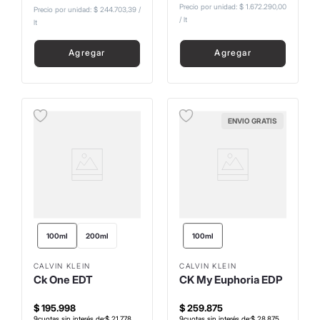
Precio por unidad:
$ 1.672.290,00
Precio por unidad:
$ 244.703,39
/
/
lt
lt
Agregar
Agregar
ENVIO GRATIS
100ml
200ml
100ml
CALVIN KLEIN
CALVIN KLEIN
Ck One EDT
CK My Euphoria EDP
$
195
.
998
$
259
.
875
9
cuotas sin interés de:
$
21
.
778
9
cuotas sin interés de:
$
28
.
875