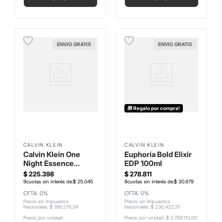
ENVIO GRATIS
ENVIO GRATIS
🎁 Regalo por compra!
CALVIN KLEIN
CALVIN KLEIN
Calvin Klein One
Euphoria Bold Elixir
Night Essence
EDP 100ml
Parfum 100ml
$
225
.
398
$
278
.
811
9
cuotas sin interés de:
$
25
.
045
9
cuotas sin interés de:
$
30
.
979
CFTA: 0%
CFTA: 0%
Precio sin Impuestos
Precio sin Impuestos
Nacionales
:
$
186
.
279
,
34
Nacionales
:
$
230
.
422
,
31
Precio por unidad:
Precio por unidad:
$ 2.788.110,00