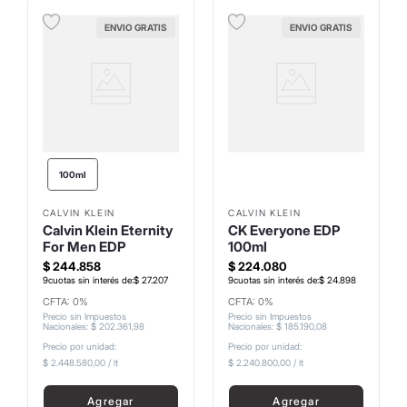
ENVIO GRATIS
ENVIO GRATIS
100ml
CALVIN KLEIN
CALVIN KLEIN
Calvin Klein Eternity
CK Everyone EDP
For Men EDP
100ml
$
244
.
858
$
224
.
080
9
cuotas sin interés de:
$
27
.
207
9
cuotas sin interés de:
$
24
.
898
CFTA: 0%
CFTA: 0%
Precio sin Impuestos
Precio sin Impuestos
Nacionales
:
$
202
.
361
,
98
Nacionales
:
$
185
.
190
,
08
Precio por unidad:
Precio por unidad:
$ 2.448.580,00
/
lt
$ 2.240.800,00
/
lt
Agregar
Agregar