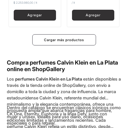
$ 2.253.980,00
/
lt
/
lt
Agregar
Agregar
Compra perfumes Calvin Klein en La Plata
online en ShopGallery
Los
perfumes Calvin Klein en La Plata
están disponibles a
través de la tienda online de ShopGallery, con envío a
domicilio a toda la ciudad y zona de influencia. La marca
estadounidense Calvin Klein, referente mundial del
minimalismo y la elegancia contemporánea, ofrece una
Dentro del catálogo se encuentran clásicos icónicos como
propuesta amplia que abarca fragancias para hombre,
CK One, Eternity, Euphoria y la línea Defy, junto con
mujer y unisex, ideales para uso diario, ocasiones
ediciones limitadas y lanzamientos recientes. Cada
especiales o para regalar.
perfume Calvin Klein refleja un estilo distintivo, desde