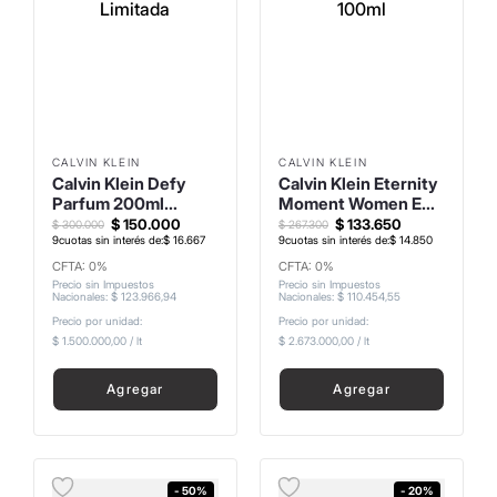
CALVIN KLEIN
CALVIN KLEIN
Calvin Klein Defy
Calvin Klein Eternity
Parfum 200ml
Moment Women EDP
Edición Limitada
100ml
$
150
.
000
$
133
.
650
$
300
.
000
$
267
.
300
9
cuotas sin interés de:
$
16
.
667
9
cuotas sin interés de:
$
14
.
850
CFTA: 0%
CFTA: 0%
Precio sin Impuestos
Precio sin Impuestos
Nacionales
:
$
123
.
966
,
94
Nacionales
:
$
110
.
454
,
55
Precio por unidad:
Precio por unidad:
$ 1.500.000,00
/
lt
$ 2.673.000,00
/
lt
Agregar
Agregar
- 50%
- 20%