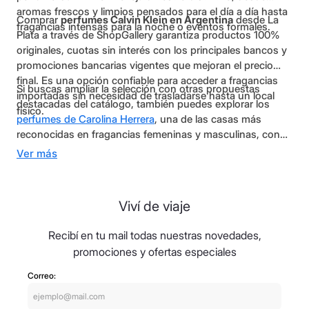
aromas frescos y limpios pensados para el día a día hasta
Comprar
perfumes Calvin Klein en Argentina
desde La
fragancias intensas para la noche o eventos formales.
Plata a través de ShopGallery garantiza productos 100%
originales, cuotas sin interés con los principales bancos y
promociones bancarias vigentes que mejoran el precio
final. Es una opción confiable para acceder a fragancias
Si buscas ampliar la selección con otras propuestas
importadas sin necesidad de trasladarse hasta un local
destacadas del catálogo, también puedes explorar los
físico.
perfumes de Carolina Herrera
, una de las casas más
reconocidas en fragancias femeninas y masculinas, con
íconos como Good Girl y 212 VIP. Y dentro del segmento
Ver más
de perfumería oriental, los
perfumes Lattafa
son una
alternativa muy valorada por sus aromas intensos, su
duración prolongada y su excelente relación entre calidad
Viví de viaje
y precio.
Recibí en tu mail todas nuestras novedades,
promociones y ofertas especiales
Correo: