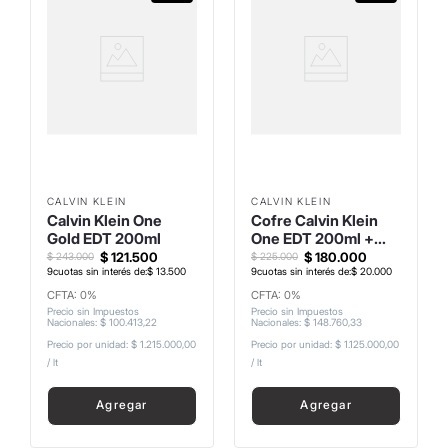
CALVIN KLEIN
CALVIN KLEIN
Calvin Klein One
Cofre Calvin Klein
Gold EDT 200ml
One EDT 200ml +
Body Lotion 200ml +
$
121
.
500
$
180
.
000
$
243
.
000
$
225
.
000
9
cuotas sin interés de:
$
13
.
500
Shower Gel 100ml +
9
cuotas sin interés de:
$
20
.
000
Mini Talla
CFTA: 0%
CFTA: 0%
Precio sin Impuestos
Precio sin Impuestos
Nacionales
:
$
100
.
413
,
22
Nacionales
:
$
148
.
760
,
33
Precio por unidad:
$ 1.215.000,00
Precio por unidad:
$ 1.125.000,00
/
lt
/
lt
Agregar
Agregar