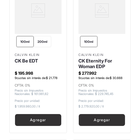
100ml
200ml
100ml
CALVIN KLEIN
CALVIN KLEIN
CK Be EDT
CK Eternity For
Woman EDP
$
195
.
998
$
277
.
992
9
cuotas sin interés de:
$
21
.
778
9
cuotas sin interés de:
$
30
.
888
CFTA: 0%
CFTA: 0%
Precio sin Impuestos
Precio sin Impuestos
Nacionales
:
$
161
.
981
,
82
Nacionales
:
$
229
.
745
,
45
Precio por unidad:
Precio por unidad:
$ 1.959.980,00
/
lt
$ 2.779.920,00
/
lt
Agregar
Agregar