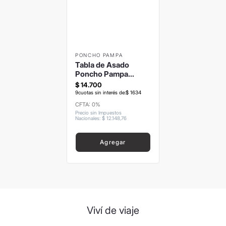
8
.
mochila
9
.
carolina herrera
10
.
termo
PONCHO PAMPA
Tabla de Asado
Poncho Pampa
29x20cm
$
14
.
700
9
cuotas sin interés de:
$
1634
CFTA: 0%
Precio sin Impuestos
Nacionales
:
$
12
.
148
,
76
Agregar
Viví de viaje