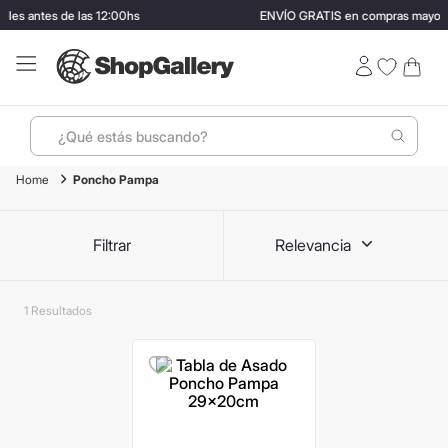
antes de las 12:00hs
ENVÍO GRATIS en compras mayores a 
¿Qué estás buscando?
Poncho Pampa
Términos más buscados
1
.
perfumes
Filtrar
Relevancia
2
.
lentes sol
3
.
ray ban
1
4
.
termo stanley
5
.
bressia
6
.
vino
7
.
hugo boss