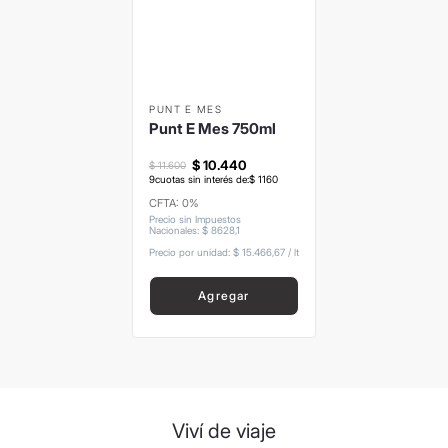
8
.
mochila
9
.
carolina herrera
10
.
tom ford
PUNT E MES
Punt E Mes 750ml
$
10
.
440
$
11
.
600
9
cuotas sin interés de:
$
1160
CFTA: 0%
Precio sin Impuestos
Nacionales
:
$
8628
,
1
Precio por unidad:
$ 15.466,67
/
lt
Agregar
Viví de viaje