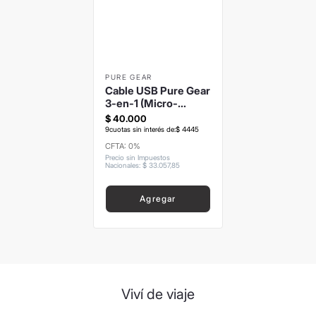
8
.
mochila
9
.
termo
10
.
carolina herrera
PURE GEAR
Cable USB Pure Gear
3-en-1 (Micro-
USB/Lightning/USB-
$
40
.
000
C)
9
cuotas sin interés de:
$
4445
CFTA: 0%
Precio sin Impuestos
Nacionales
:
$
33
.
057
,
85
Agregar
Viví de viaje