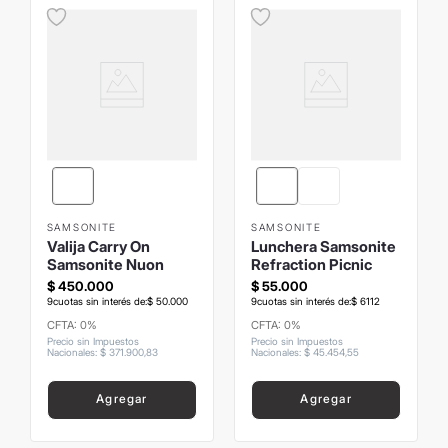
SAMSONITE
SAMSONITE
Valija Carry On
Lunchera Samsonite
Samsonite Nuon
Refraction Picnic
$
450
.
000
$
55
.
000
9
cuotas sin interés de:
$
50
.
000
9
cuotas sin interés de:
$
6112
CFTA: 0%
CFTA: 0%
Precio sin Impuestos
Precio sin Impuestos
Nacionales
:
$
371
.
900
,
83
Nacionales
:
$
45
.
454
,
55
Agregar
Agregar