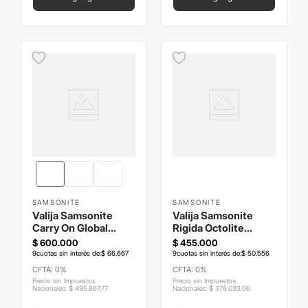
SAMSONITE
SAMSONITE
Valija Samsonite
Valija Samsonite
Carry On Global
Rigida Octolite
Paralux
Spinner
$
600
.
000
$
455
.
000
Blancagrande
9
cuotas sin interés de:
$
66
.
667
9
cuotas sin interés de:
$
50
.
556
CFTA: 0%
CFTA: 0%
Precio sin Impuestos
Precio sin Impuestos
Nacionales
:
$
495
.
867
,
77
Nacionales
:
$
376
.
033
,
06