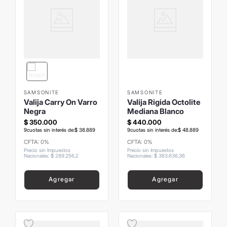
SAMSONITE
SAMSONITE
Valija Carry On Varro
Valija Rigida Octolite
Negra
Mediana Blanco
$
350
.
000
$
440
.
000
9
cuotas sin interés de:
$
38
.
889
9
cuotas sin interés de:
$
48
.
889
CFTA: 0%
CFTA: 0%
Precio sin Impuestos
Precio sin Impuestos
Nacionales
:
$
289
.
256
,
2
Nacionales
:
$
363
.
636
,
36
Agregar
Agregar