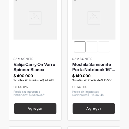
SAMSONITE
SAMSONITE
Valija Carry On Varro
Mochila Samsonite
Spinner Blanca
Porta Notebook 16"
Refraction Smithson
$
400
.
000
$
140
.
000
9
cuotas sin interés de:
$
44
.
445
9
cuotas sin interés de:
$
15
.
556
CFTA: 0%
CFTA: 0%
Precio sin Impuestos
Precio sin Impuestos
Nacionales
:
$
330
.
578
,
51
Nacionales
:
$
115
.
702
,
48
Agregar
Agregar