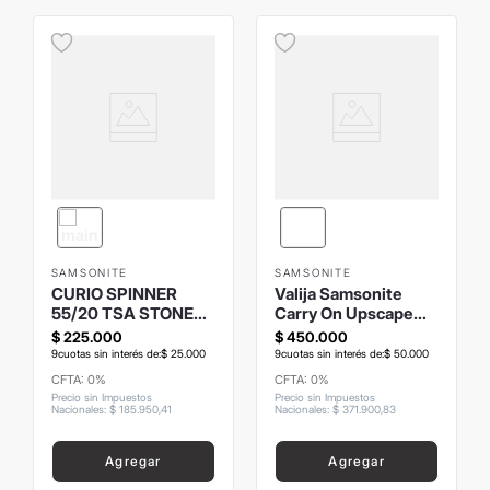
SAMSONITE
SAMSONITE
CURIO SPINNER
Valija Samsonite
55/20 TSA STONE
Carry On Upscape
BLUE
Spinner
$
225
.
000
$
450
.
000
9
cuotas sin interés de:
$
25
.
000
9
cuotas sin interés de:
$
50
.
000
CFTA: 0%
CFTA: 0%
Precio sin Impuestos
Precio sin Impuestos
Nacionales
:
$
185
.
950
,
41
Nacionales
:
$
371
.
900
,
83
Agregar
Agregar