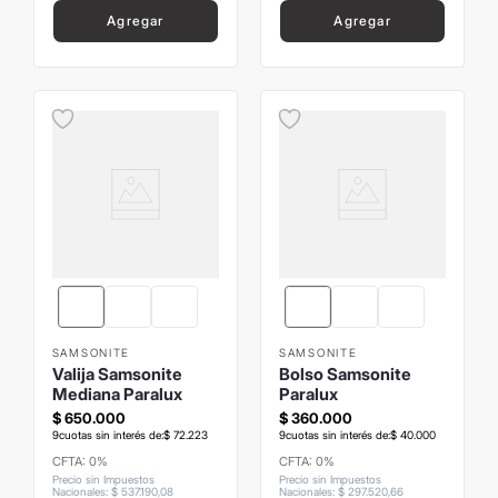
Agregar
Agregar
SAMSONITE
SAMSONITE
Valija Samsonite
Bolso Samsonite
Mediana Paralux
Paralux
$
650
.
000
$
360
.
000
9
cuotas sin interés de:
$
72
.
223
9
cuotas sin interés de:
$
40
.
000
CFTA: 0%
CFTA: 0%
Precio sin Impuestos
Precio sin Impuestos
Nacionales
:
$
537
.
190
,
08
Nacionales
:
$
297
.
520
,
66