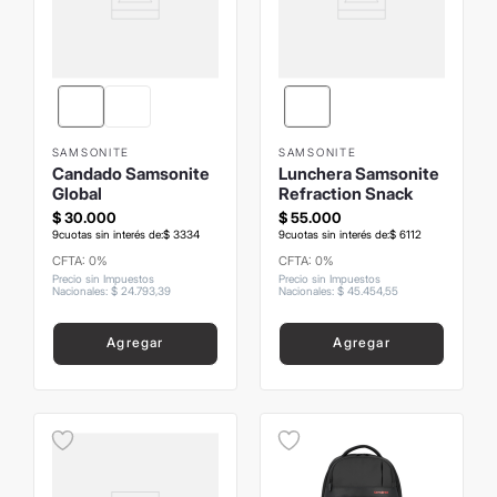
SAMSONITE
SAMSONITE
Candado Samsonite
Lunchera Samsonite
Global
Refraction Snack
$
30
.
000
$
55
.
000
9
cuotas sin interés de:
$
3334
9
cuotas sin interés de:
$
6112
CFTA: 0%
CFTA: 0%
Precio sin Impuestos
Precio sin Impuestos
Nacionales
:
$
24
.
793
,
39
Nacionales
:
$
45
.
454
,
55
Agregar
Agregar