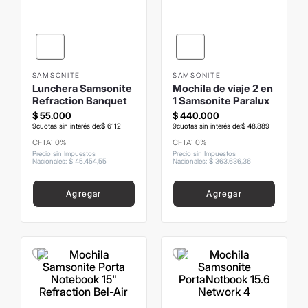
8
.
mochila
9
.
hugo boss
10
.
tom ford
SAMSONITE
SAMSONITE
Lunchera Samsonite
Mochila de viaje 2 en
Refraction Banquet
1 Samsonite Paralux
$
55
.
000
$
440
.
000
9
cuotas sin interés de:
$
6112
9
cuotas sin interés de:
$
48
.
889
CFTA: 0%
CFTA: 0%
Precio sin Impuestos
Precio sin Impuestos
Nacionales
:
$
45
.
454
,
55
Nacionales
:
$
363
.
636
,
36
Agregar
Agregar