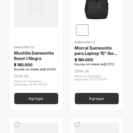
SAMSONITE
Morral Samsonite
SAMSONITE
Mochila Samsonite
para Laptop 15" Ikonn
Ikonn I Negra
III Pro
$
190
.
000
9
cuotas sin interés de:
$
21
.
112
$
180
.
000
9
cuotas sin interés de:
$
20
.
000
CFTA: 0%
Precio sin Impuestos
CFTA: 0%
Nacionales
:
$
157
.
024
,
79
Precio sin Impuestos
Nacionales
:
$
148
.
760
,
33
Agregar
Agregar