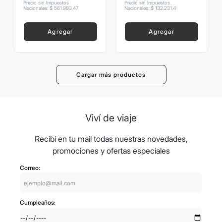
Precio sin Impuestos
Precio sin Impuestos
Nacionales
:
$
561
.
983
,
47
Nacionales
:
$
132
.
231
,
4
Agregar
Agregar
Viví de viaje
Recibí en tu mail todas nuestras novedades,
promociones y ofertas especiales
Correo:
Cumpleaños: