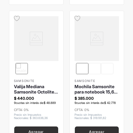
SAMSONITE
SAMSONITE
Valija Mediana
Mochila Samsonite
Samsonite Octolite
para notebook 15,6"
Spinner Roja
Paralux
$
440
.
000
$
385
.
000
9
cuotas sin interés de:
$
48
.
889
9
cuotas sin interés de:
$
42
.
778
CFTA: 0%
CFTA: 0%
Precio sin Impuestos
Precio sin Impuestos
Nacionales
:
$
363
.
636
,
36
Nacionales
:
$
318
.
181
,
82
Agregar
Agregar