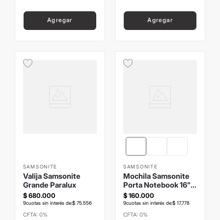
Agregar
Agregar
SAMSONITE
SAMSONITE
Valija Samsonite
Mochila Samsonite
Grande Paralux
Porta Notebook 16"
Refraction Northland
$
680
.
000
$
160
.
000
9
cuotas sin interés de:
$
75
.
556
9
cuotas sin interés de:
$
17
.
778
CFTA: 0%
CFTA: 0%