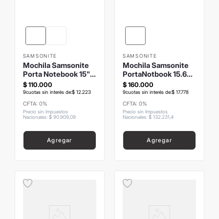
SAMSONITE
SAMSONITE
Mochila Samsonite
Mochila Samsonite
Porta Notebook 15"
PortaNotbook 15.6
Refraction Bel-Air
Network 4
$
110
.
000
$
160
.
000
9
cuotas sin interés de:
$
12
.
223
9
cuotas sin interés de:
$
17
.
778
CFTA: 0%
CFTA: 0%
Precio sin Impuestos
Precio sin Impuestos
Nacionales
:
$
90
.
909
,
09
Nacionales
:
$
132
.
231
,
4
Agregar
Agregar