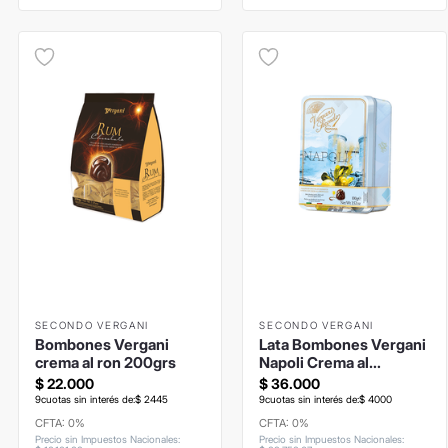
SECONDO VERGANI
SECONDO VERGANI
Bombones Vergani
Lata Bombones Vergani
crema al ron 200grs
Napoli Crema al
Limoncello 100grs
$
22
.
000
$
36
.
000
9
cuotas sin interés de:
$
2445
9
cuotas sin interés de:
$
4000
CFTA: 0%
CFTA: 0%
Precio sin Impuestos Nacionales
:
Precio sin Impuestos Nacionales
: