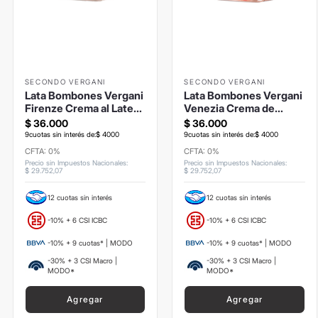
SECONDO VERGANI
SECONDO VERGANI
Lata Bombones Vergani
Lata Bombones Vergani
Firenze Crema al Late
Venezia Crema de
100grs
Avellanas 100grs
$
36
.
000
$
36
.
000
9
cuotas sin interés de:
$
4000
9
cuotas sin interés de:
$
4000
CFTA: 0%
CFTA: 0%
Precio sin Impuestos Nacionales
:
Precio sin Impuestos Nacionales
:
$
29
.
752
,
07
$
29
.
752
,
07
12 cuotas sin interés
12 cuotas sin interés
-10% + 6 CSI ICBC
-10% + 6 CSI ICBC
-10% + 9 cuotas* | MODO
-10% + 9 cuotas* | MODO
-30% + 3 CSI Macro |
-30% + 3 CSI Macro |
MODO*
MODO*
Agregar
Agregar