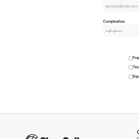
Cumpleaños:
Fra
Tec
Equ
F