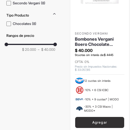
Secondo Vergani
(
8
)
Tipo Producto
Chocolates
(
8
)
SECONDO VERGANI
Rangos de precio
Bombones Vergani
Boero Chocolate
200grs
$ 20.000
–
$ 40.000
$
40
.
000
9
cuotas sin interés de:
$
4445
CFTA: 0%
Precio sin Impuestos Nacionales
:
$
33
.
057
,
85
12 cuotas sin interés
-10% + 6 CSI ICBC
-10% + 9 cuotas* | MODO
-30% + 3 CSI Macro |
MODO*
Agregar