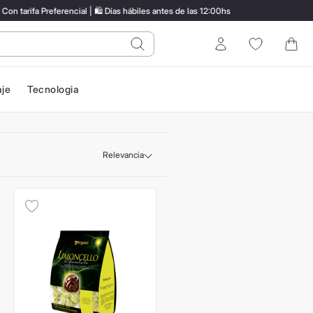
rifa Preferencial | 🛍️ Días hábiles antes de las 12:00hs
EN
do?
Entrar
aje
Tecnologia
Relevancia