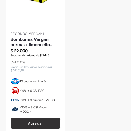
SECONDO VERGANI
Bombones Vergani
crema al limoncello
200grs
$
22
.
000
9
cuotas sin interés de:
$
2445
CFTA: 0%
Precio sin Impuestos Nacionales
:
$
18
.
181
,
82
12 cuotas sin interés
-10% + 6 CSI ICBC
-10% + 9 cuotas* | MODO
-30% + 3 CSI Macro |
MODO*
Agregar