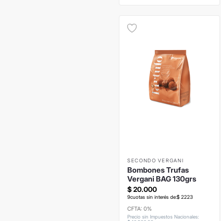
SECONDO VERGANI
Bombones Trufas
Vergani BAG 130grs
$
20
.
000
9
cuotas sin interés de:
$
2223
CFTA: 0%
Precio sin Impuestos Nacionales
: