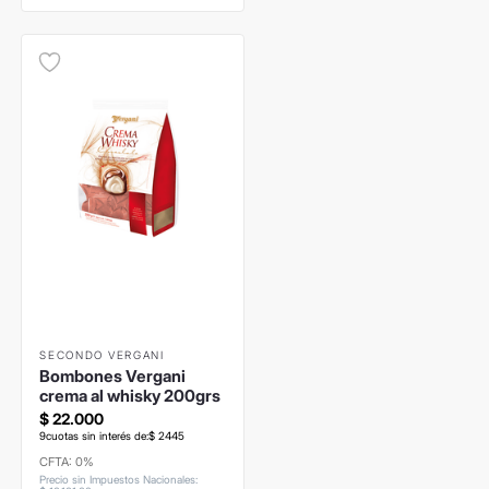
SECONDO VERGANI
Bombones Vergani
crema al whisky 200grs
$
22
.
000
9
cuotas sin interés de:
$
2445
CFTA: 0%
Precio sin Impuestos Nacionales
: