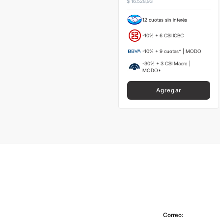
$
16
.
528
,
93
12 cuotas sin interés
-10% + 6 CSI ICBC
-10% + 9 cuotas* | MODO
-30% + 3 CSI Macro |
MODO*
Agregar
Correo: