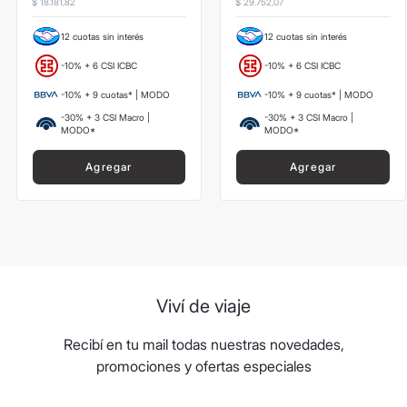
$
18
.
181
,
82
$
29
.
752
,
07
12 cuotas sin interés
12 cuotas sin interés
-10% + 6 CSI ICBC
-10% + 6 CSI ICBC
-10% + 9 cuotas* | MODO
-10% + 9 cuotas* | MODO
-30% + 3 CSI Macro |
-30% + 3 CSI Macro |
MODO*
MODO*
Agregar
Agregar
Viví de viaje
Recibí en tu mail todas nuestras novedades,
promociones y ofertas especiales