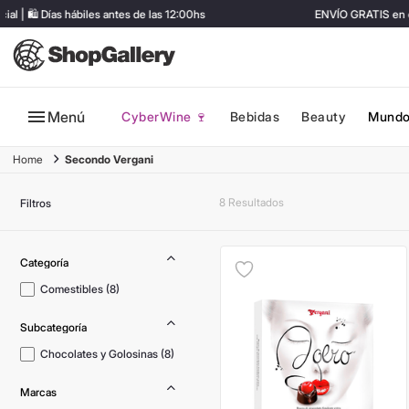
 🛍️ Días hábiles antes de las 12:00hs
ENVÍO GRATIS en co
Menú
CyberWine 🍷
Bebidas
Beauty
Mundo
Secondo Vergani
8
Filtros
Comestibles
(
8
)
Chocolates y Golosinas
(
8
)
Marcas