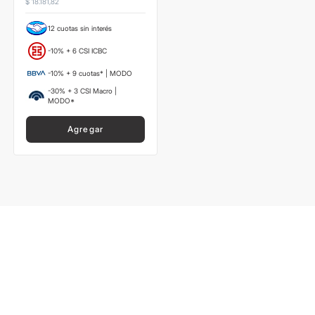
$
18
.
181
,
82
12 cuotas sin interés
-10% + 6 CSI ICBC
-10% + 9 cuotas* | MODO
-30% + 3 CSI Macro |
MODO*
Agregar