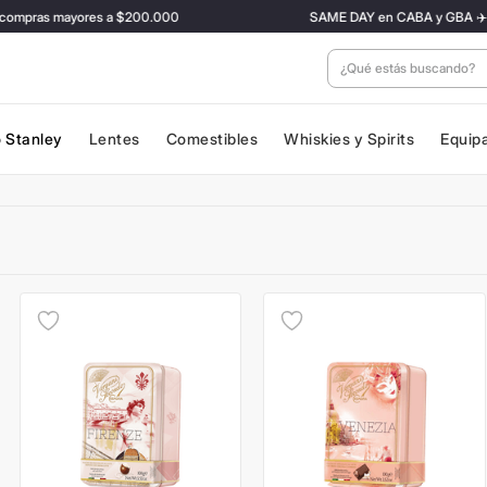
mpras mayores a $200.000
SAME DAY en CABA y GBA ✈️ Con ta
¿Qué estás buscan
 Stanley
Lentes
Comestibles
Whiskies y Spirits
Equip