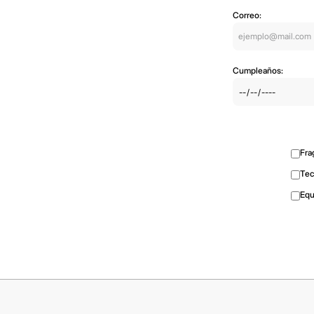
Correo:
Cumpleaños:
Fra
Tec
Equ