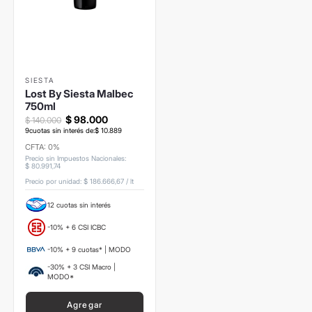
SIESTA
Lost By Siesta Malbec
750ml
$
98
.
000
$
140
.
000
9
cuotas sin interés de:
$
10
.
889
CFTA: 0%
Precio sin Impuestos Nacionales
:
$
80
.
991
,
74
Precio por unidad:
$ 186.666,67
/
lt
12 cuotas sin interés
-10% + 6 CSI ICBC
-10% + 9 cuotas* | MODO
-30% + 3 CSI Macro |
MODO*
Agregar