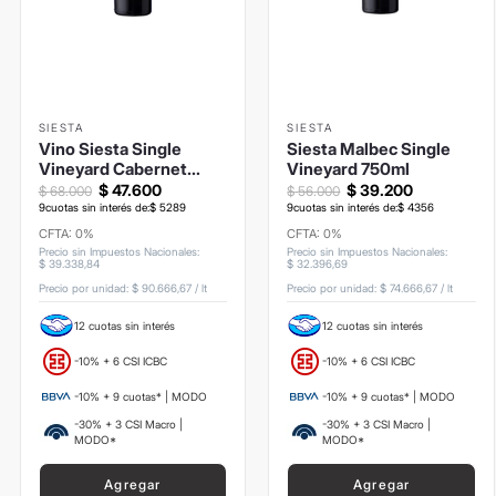
SIESTA
SIESTA
Vino Siesta Single
Siesta Malbec Single
Vineyard Cabernet
Vineyard 750ml
Franc - 750ml
$
47
.
600
$
39
.
200
$
68
.
000
$
56
.
000
9
cuotas sin interés de:
$
5289
9
cuotas sin interés de:
$
4356
CFTA: 0%
CFTA: 0%
Precio sin Impuestos Nacionales
:
Precio sin Impuestos Nacionales
:
$
39
.
338
,
84
$
32
.
396
,
69
Precio por unidad:
$ 90.666,67
/
lt
Precio por unidad:
$ 74.666,67
/
lt
12 cuotas sin interés
12 cuotas sin interés
-10% + 6 CSI ICBC
-10% + 6 CSI ICBC
-10% + 9 cuotas* | MODO
-10% + 9 cuotas* | MODO
-30% + 3 CSI Macro |
-30% + 3 CSI Macro |
MODO*
MODO*
Agregar
Agregar