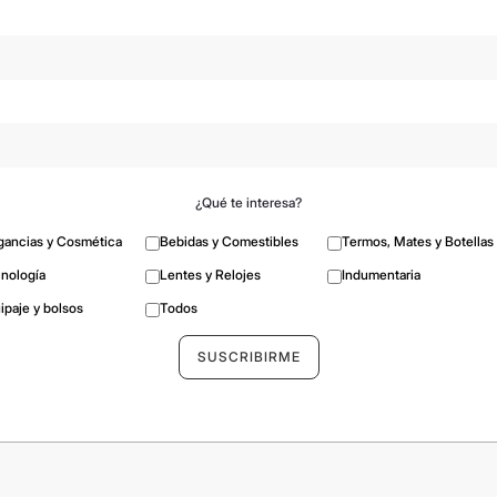
¿Qué te interesa?
gancias y Cosmética
Bebidas y Comestibles
Termos, Mates y Botellas
nología
Lentes y Relojes
Indumentaria
ipaje y bolsos
Todos