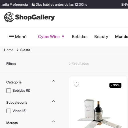
 Preferencial | 🛍️ Días hábiles antes de las 12:00hs
ENVÍO 
Menú
CyberWine 🍷
Bebidas
Beauty
Mundo
Siesta
5
Filtros
- 30%
Bebidas
(
5
)
Vinos
(
5
)
Marcas