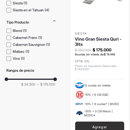
Siesta
(
1
)
Siesta en el Tahuan
(
4
)
Tipo Producto
Blend
(
1
)
SIESTA
Cabernet Franc
(
1
)
Vino Gran Siesta Quri -
3lts
Cabernet Sauvignon
(
1
)
$
175
.
000
$
250
.
000
Malbec
(
1
)
9
cuotas sin interés de:
$
19
.
445
Vino
(
1
)
CFTA: 0%
Precio sin Impuestos Nacionales
:
$
144
.
628
,
1
Rangos de precio
$ 34.300
–
$ 175.000
12 cuotas sin interés
-10% + 6 CSI ICBC
-10% + 9 cuotas* | MODO
-30% + 3 CSI Macro |
MODO*
Agregar