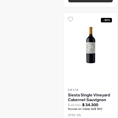
- 30%
SIESTA
Siesta Single Vineyard
Cabernet Sauvignon
$
34
.
300
$
49
.
000
9
cuotas sin interés de:
$
3812
CFTA: 0%