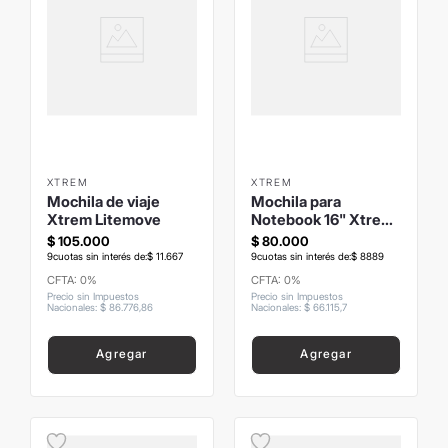
XTREM
XTREM
Mochila de viaje
Mochila para
Xtrem Litemove
Notebook 16" Xtrem
Jersey 2.0 6XT
$
105
.
000
$
80
.
000
Negra
9
cuotas sin interés de:
$
11
.
667
9
cuotas sin interés de:
$
8889
CFTA: 0%
CFTA: 0%
Precio sin Impuestos
Precio sin Impuestos
Nacionales
:
$
86
.
776
,
86
Nacionales
:
$
66
.
115
,
7
Agregar
Agregar