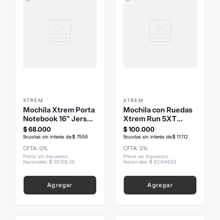
XTREM
XTREM
Mochila Xtrem Porta
Mochila con Ruedas
Notebook 16" Jersey
Xtrem Run 5XT
2.0 5XT Negra
Negro Gamer
$
68
.
000
$
100
.
000
9
cuotas sin interés de:
$
7556
9
cuotas sin interés de:
$
11
.
112
CFTA: 0%
CFTA: 0%
Precio sin Impuestos
Precio sin Impuestos
Nacionales
:
$
56
.
198
,
35
Nacionales
:
$
82
.
644
,
63
Agregar
Agregar