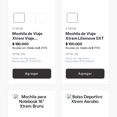
8
.
mochila
9
.
carolina herrera
10
.
termo
XTREM
XTREM
Mochila de Viaje
Mochila de Viaje
Xtrem Viaje
Xtrem Litemove 5XT
Discovery
$
190
.
000
$
100
.
000
9
cuotas sin interés de:
$
21
.
112
9
cuotas sin interés de:
$
11
.
112
CFTA: 0%
CFTA: 0%
Precio sin Impuestos
Precio sin Impuestos
Nacionales
:
$
157
.
024
,
79
Nacionales
:
$
82
.
644
,
63
Agregar
Agregar