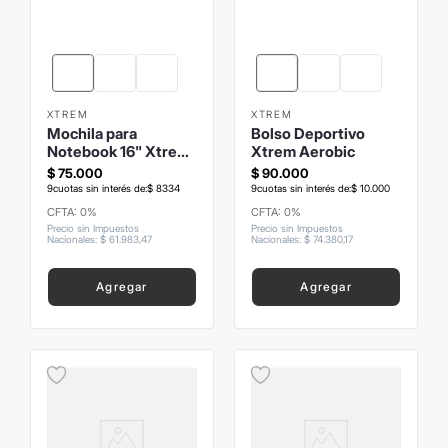
XTREM
XTREM
Mochila para
Bolso Deportivo
Notebook 16" Xtrem
Xtrem Aerobic
Bronx
$
75
.
000
$
90
.
000
9
cuotas sin interés de:
$
8334
9
cuotas sin interés de:
$
10
.
000
CFTA: 0%
CFTA: 0%
Precio sin Impuestos
Precio sin Impuestos
Nacionales
:
$
61
.
983
,
47
Nacionales
:
$
74
.
380
,
17
Agregar
Agregar