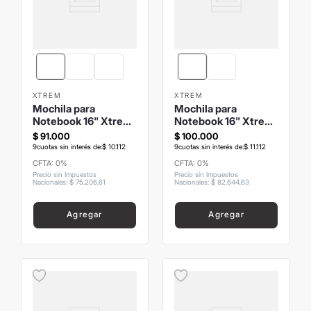
XTREM
XTREM
Mochila para
Mochila para
Notebook 16" Xtrem
Notebook 16" Xtrem
Gamma
Sky
$
91
.
000
$
100
.
000
9
cuotas sin interés de:
$
10
.
112
9
cuotas sin interés de:
$
11
.
112
CFTA: 0%
CFTA: 0%
Precio sin Impuestos
Precio sin Impuestos
Nacionales
:
$
75
.
206
,
61
Nacionales
:
$
82
.
644
,
63
Agregar
Agregar