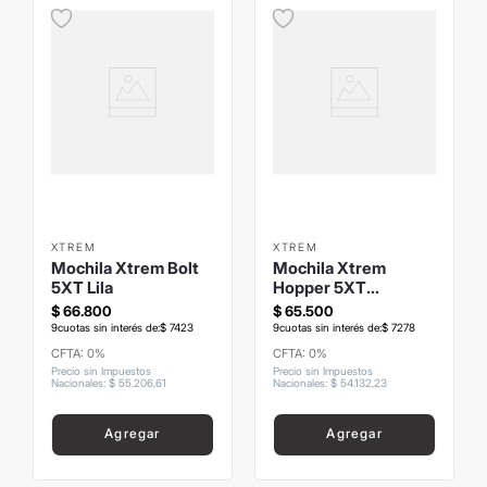
XTREM
XTREM
Mochila Xtrem Bolt
Mochila Xtrem
5XT Lila
Hopper 5XT
Unicornio
$
66
.
800
$
65
.
500
9
cuotas sin interés de:
$
7423
9
cuotas sin interés de:
$
7278
CFTA: 0%
CFTA: 0%
Precio sin Impuestos
Precio sin Impuestos
Nacionales
:
$
55
.
206
,
61
Nacionales
:
$
54
.
132
,
23
Agregar
Agregar