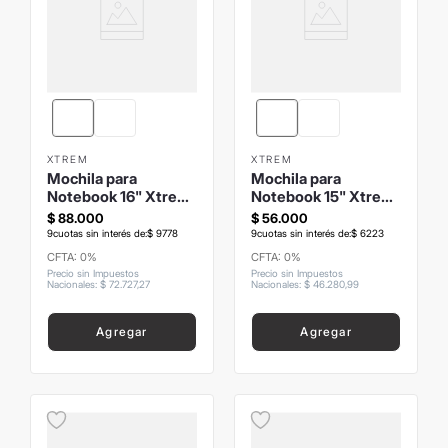
XTREM
XTREM
Mochila para
Mochila para
Notebook 16" Xtrem
Notebook 15" Xtrem
Kent
Pop
$
88
.
000
$
56
.
000
9
cuotas sin interés de:
$
9778
9
cuotas sin interés de:
$
6223
CFTA: 0%
CFTA: 0%
Precio sin Impuestos
Precio sin Impuestos
Nacionales
:
$
72
.
727
,
27
Nacionales
:
$
46
.
280
,
99
Agregar
Agregar