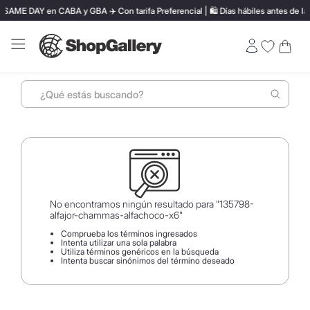
SAME DAY en CABA y GBA ✈️ Con tarifa Preferencial | 🛍️ Días hábiles antes de las
¿Qué estás buscando?
Términos más buscados
1
.
perfumes
2
.
termo stanley
3
.
ray ban
No encontramos ningún resultado para "
135798-
alfajor-chammas-alfachoco-x6
"
4
.
lentes sol
Comprueba los términos ingresados
Intenta utilizar una sola palabra
5
.
bressia
Utiliza términos genéricos en la búsqueda
Intenta buscar sinónimos del término deseado
6
.
vino
7
.
carolina herrera