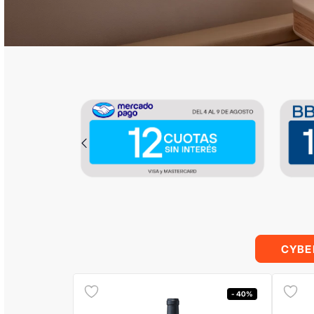
CYBE
- 40%