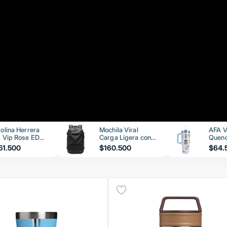
olina Herrera
Mochila Viral
AFA V
 Vip Rose EDP
Carga Ligera con
Quenc
ml
Bomba de Vacío
51.500
$160.500
$64.