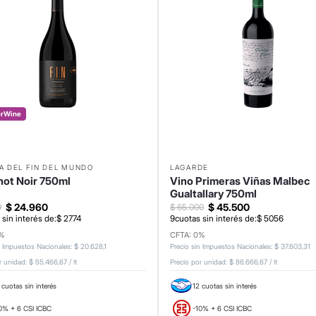
erWine
A DEL FIN DEL MUNDO
LAGARDE
not Noir 750ml
Vino Primeras Viñas Malbec
Gualtallary 750ml
$
24
.
960
$
45
.
500
0
$
65
.
000
 sin interés de:
$
2774
9
cuotas sin interés de:
$
5056
0%
CFTA: 0%
n Impuestos Nacionales
:
$
20
.
628
,
1
Precio sin Impuestos Nacionales
:
$
37
.
603
,
31
r unidad:
$ 55.466,67
/
lt
Precio por unidad:
$ 86.666,67
/
lt
 cuotas sin interés
12 cuotas sin interés
0% + 6 CSI ICBC
-10% + 6 CSI ICBC