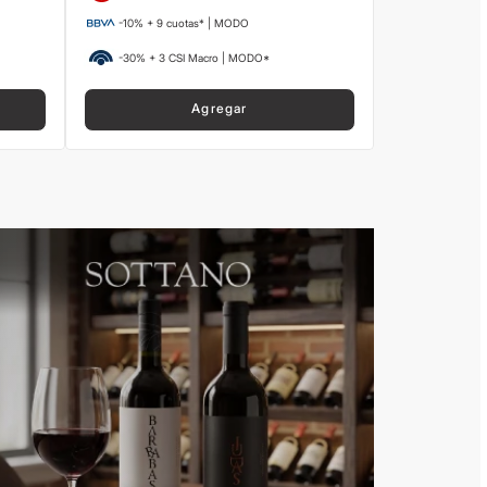
-10% + 9 cuotas* | MODO
-30% + 3 CSI Macro | MODO*
Agregar