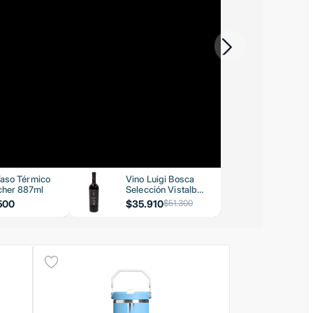
aso Térmico
Vino Luigi Bosca
her 887ml
Selección Vistalba
Malbec 750ml
500
$35.910
$51.300