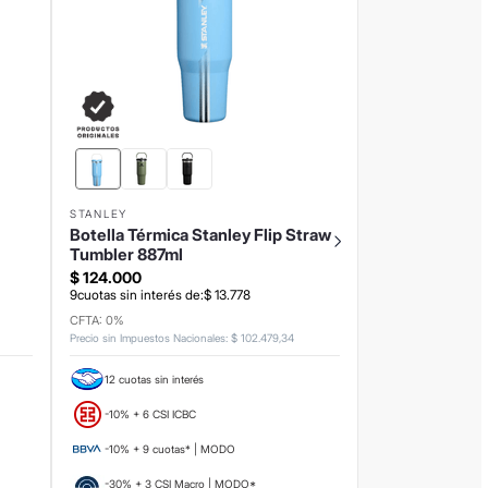
STANLEY
Botella Térmica Stanley Flip Straw
Tumbler 887ml
$
124
.
000
9
cuotas sin interés de:
$
13
.
778
CFTA: 0%
Precio sin Impuestos Nacionales
:
$
102
.
479
,
34
12 cuotas sin interés
-10% + 6 CSI ICBC
-10% + 9 cuotas* | MODO
-30% + 3 CSI Macro | MODO*