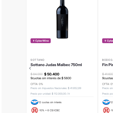
🍷 CyberWine
🍷 Cyb
SOTTANO
BODEG
Sottano Judas Malbec 750ml
Fin Pi
$
50
.
400
$
84
.
000
$
41
.
60
9
cuotas sin interés de:
$
5600
9
cuotas
CFTA: 0%
CFTA: 
Precio sin Impuestos Nacionales
:
$
41
.
652
,
89
Precio si
Precio por unidad:
$ 112.000,00
/
lt
Precio po
12 cuotas sin interés
12
-10% + 6 CSI ICBC
-1