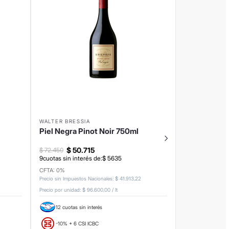
WALTER BRESSIA
Piel Negra Pinot Noir 750ml
$
50
.
715
$
72
.
450
9
cuotas sin interés de:
$
5635
CFTA: 0%
Precio sin Impuestos Nacionales
:
$
41
.
913
,
22
Precio por unidad:
$ 96.600,00
/
lt
12 cuotas sin interés
-10% + 6 CSI ICBC