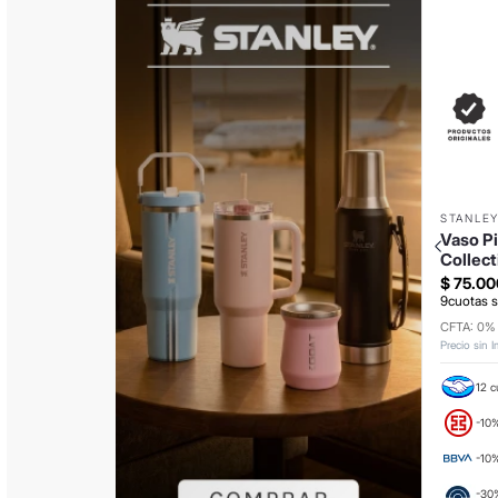
STANLE
Vaso Pi
Collec
$
75
.
00
9
cuotas s
CFTA: 0%
Precio sin 
12 c
-10%
-10
-30