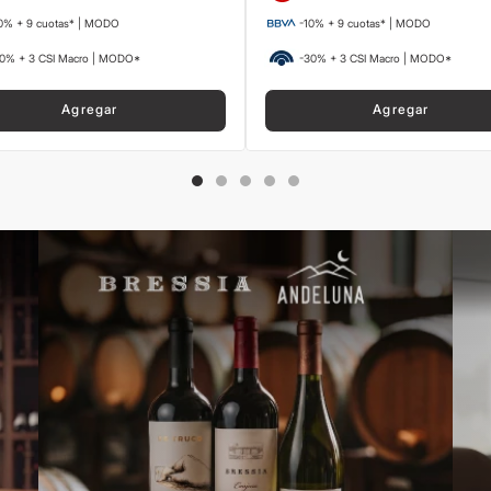
0% + 9 cuotas* | MODO
-10% + 9 cuotas* | MODO
0% + 3 CSI Macro | MODO*
-30% + 3 CSI Macro | MODO*
Agregar
Agregar