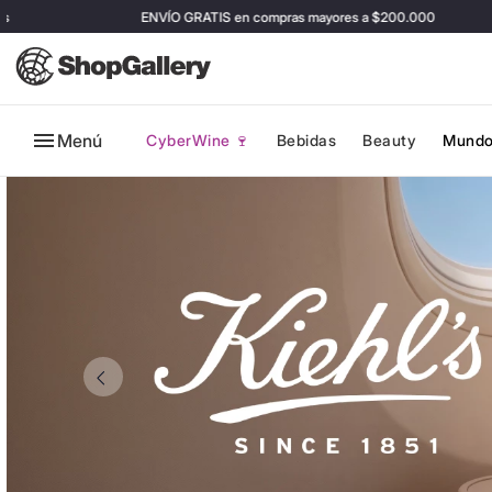
ENVÍO GRATIS en compras mayores a $200.000
Menú
CyberWine 🍷
Bebidas
Beauty
Mundo