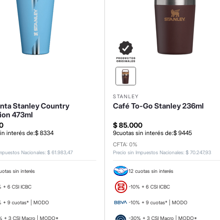
Y
STANLEY
nta Stanley Country
Café To-Go Stanley 236ml
tion 473ml
0
$
85
.
000
in interés de:
$
8334
9
cuotas sin interés de:
$
9445
CFTA: 0%
Impuestos Nacionales
:
$
61
.
983
,
47
Precio sin Impuestos Nacionales
:
$
70
.
247
,
93
uotas sin interés
12 cuotas sin interés
 + 6 CSI ICBC
-10% + 6 CSI ICBC
% + 9 cuotas* | MODO
-10% + 9 cuotas* | MODO
% + 3 CSI Macro | MODO*
-30% + 3 CSI Macro | MODO*