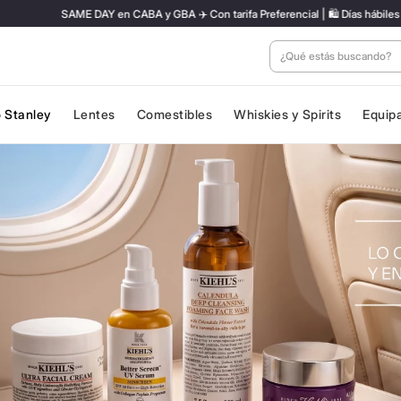
SAME DAY en CABA y GBA ✈️ Con tarifa Preferencial | 🛍️ Días hábiles antes de 
¿Qué estás buscan
 Stanley
Lentes
Comestibles
Whiskies y Spirits
Equip