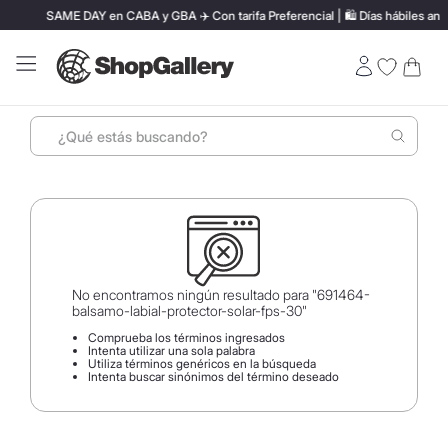
SAME DAY en CABA y GBA ✈️ Con tarifa Preferencial | 🛍️ Días hábiles ante
¿Qué estás buscando?
Términos más buscados
1
.
perfumes
2
.
termo stanley
3
.
ray ban
No encontramos ningún resultado para "
691464-
balsamo-labial-protector-solar-fps-30
"
4
.
lentes sol
Comprueba los términos ingresados
Intenta utilizar una sola palabra
5
.
bressia
Utiliza términos genéricos en la búsqueda
Intenta buscar sinónimos del término deseado
6
.
vino
7
.
carolina herrera