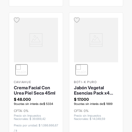
CAVIAHUE
BOTI-K PURO
Crema Facial Con
Jabón Vegetal
Urea Piel Seca 45ml
Esencias Pack x4
22grs
$
48
.
000
$
17
.
000
9
cuotas sin interés de:
$
5334
9
cuotas sin interés de:
$
1889
CFTA: 0%
CFTA: 0%
Precio sin Impuestos
Precio sin Impuestos
Nacionales
:
$
39
.
669
,
42
Nacionales
:
$
14
.
049
,
59
Precio por unidad:
$ 1.066.666,67
/
lt