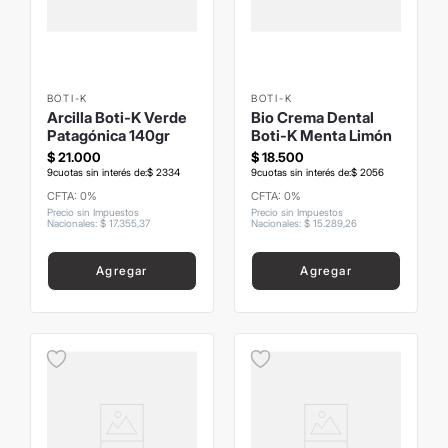
BOTI-K
BOTI-K
Arcilla Boti-K Verde
Bio Crema Dental
Patagónica 140gr
Boti-K Menta Limón
$
21
.
000
$
18
.
500
9
cuotas sin interés de:
$
2334
9
cuotas sin interés de:
$
2056
CFTA: 0%
CFTA: 0%
Precio sin Impuestos
Precio sin Impuestos
Nacionales
:
$
17
.
355
,
37
Nacionales
:
$
15
.
289
,
26
Agregar
Agregar