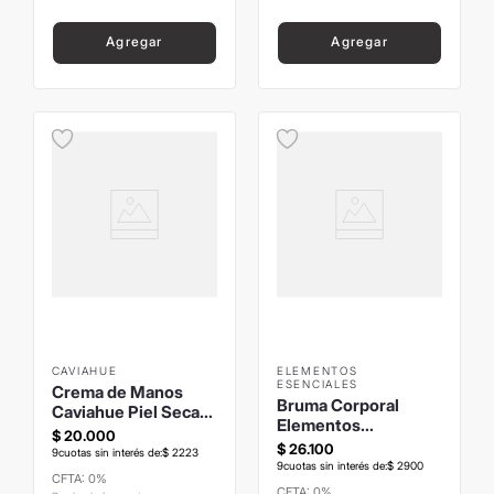
Agregar
Agregar
CAVIAHUE
ELEMENTOS
ESENCIALES
Crema de Manos
Bruma Corporal
Caviahue Piel Seca
Elementos
60ml
$
20
.
000
Esenciales Gardenia
$
26
.
100
9
cuotas sin interés de:
$
2223
Estuche 220ml
9
cuotas sin interés de:
$
2900
CFTA: 0%
CFTA: 0%