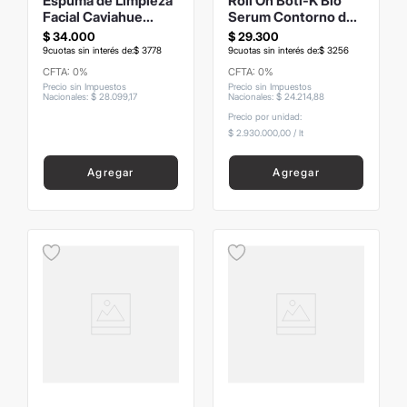
Espuma de Limpieza
Roll On Boti-K Bio
Facial Caviahue
Serum Contorno de
150ml
ojos 10ml
$
34
.
000
$
29
.
300
9
cuotas sin interés de:
$
3778
9
cuotas sin interés de:
$
3256
CFTA: 0%
CFTA: 0%
Precio sin Impuestos
Precio sin Impuestos
Nacionales
:
$
28
.
099
,
17
Nacionales
:
$
24
.
214
,
88
Precio por unidad:
$ 2.930.000,00
/
lt
Agregar
Agregar