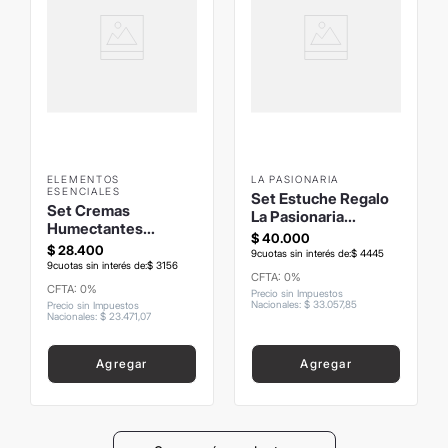
ELEMENTOS
LA PASIONARIA
ESENCIALES
Set Estuche Regalo
Set Cremas
La Pasionaria
Humectantes
Jabones y Cremas
$
40
.
000
Gardenia + Peonia
$
28
.
400
Uva
9
cuotas sin interés de:
$
4445
9
cuotas sin interés de:
$
3156
CFTA: 0%
CFTA: 0%
Precio sin Impuestos
Nacionales
:
$
33
.
057
,
85
Precio sin Impuestos
Nacionales
:
$
23
.
471
,
07
Agregar
Agregar