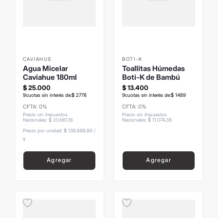
CAVIAHUE
BOTI-K
Agua Micelar
Toallitas Húmedas
Caviahue 180ml
Boti-K de Bambú
$
25
.
000
$
13
.
400
9
cuotas sin interés de:
$
2778
9
cuotas sin interés de:
$
1489
CFTA: 0%
CFTA: 0%
Precio sin Impuestos
Precio sin Impuestos
Nacionales
:
$
20
.
661
,
16
Nacionales
:
$
11
.
074
,
38
Precio por unidad:
$ 138.888,89
/
lt
Agregar
Agregar