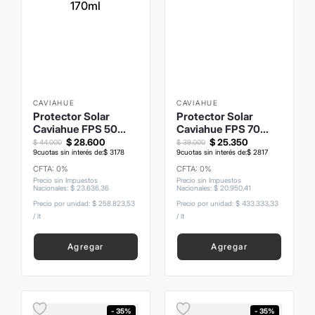
CAVIAHUE
CAVIAHUE
Protector Solar
Protector Solar
Caviahue FPS 50
Caviahue FPS 70
Familiar Aerosol
Pediatrico 90ml
$
28
.
600
$
25
.
350
$
44
.
000
$
39
.
000
170ml
9
cuotas sin interés de:
$
3178
9
cuotas sin interés de:
$
2817
CFTA: 0%
CFTA: 0%
Precio sin Impuestos
Precio sin Impuestos
Nacionales
:
$
23
.
636
,
36
Nacionales
:
$
20
.
950
,
41
Precio por unidad:
$ 258.823,53
Precio por unidad:
$ 433.333,33
/
lt
/
lt
Agregar
Agregar
- 35%
- 35%