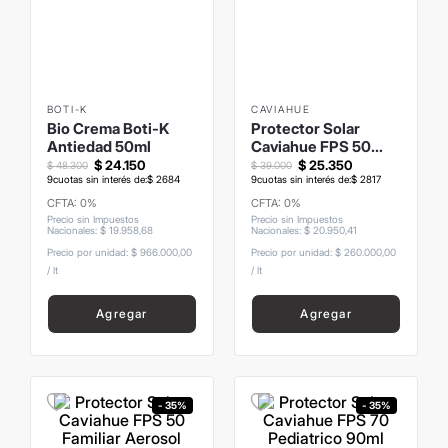
8
.
mochila
9
.
termo
10
.
carolina herrera
BOTI-K
CAVIAHUE
Bio Crema Boti-K
Protector Solar
Antiedad 50ml
Caviahue FPS 50
Gluten Free 150ml
$
24
.
150
$
25
.
350
$
48
.
300
$
39
.
000
9
cuotas sin interés de:
$
2684
9
cuotas sin interés de:
$
2817
CFTA: 0%
CFTA: 0%
Precio sin Impuestos
Precio sin Impuestos
Nacionales
:
$
19
.
958
,
68
Nacionales
:
$
20
.
950
,
41
Precio por unidad:
$ 966.000,00
Precio por unidad:
$ 260.000,00
/
lt
/
lt
Agregar
Agregar
- 35%
- 35%