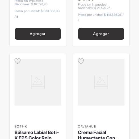
Precio sin Impuestos
Nacionales
:
$
16
.
528
,
93
Precio sin Impuestos
Nacionales
:
$
21
.
570
,
25
Precio por unidad:
$ 333.333,33
Precio por unidad:
$ 118.636,36
/
/
lt
lt
Agregar
Agregar
BOTI-K
CAVIAHUE
Bálsamo Labial Boti-
Crema Facial
K FPS Color Rojo
Humectante Con