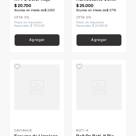
Agua Termal 70grs
$
20
.
700
$
25
.
000
9
cuotas sin interés de:
$
2300
9
cuotas sin interés de:
$
2778
CFTA: 0%
CFTA: 0%
Precio sin Impuestos
Precio sin Impuestos
Nacionales
:
$
17
.
107
,
44
Nacionales
:
$
20
.
661
,
16
Agregar
Agregar
CAVIAHUE
BOTI-K