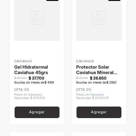
CAVIAHUE
CAVIAHUE
Gel Hidratermal
Protector Solar
Caviahue 45grs
Caviahue Mineral
Eco Outdoor Tono
$
37
.
700
$
26
.
650
$
58
.
000
$
41
.
000
9
cuotas sin interés de:
$
4189
Medio
9
cuotas sin interés de:
$
2962
CFTA: 0%
CFTA: 0%
Precio sin Impuestos
Precio sin Impuestos
Nacionales
:
$
31
.
157
,
02
Nacionales
:
$
22
.
024
,
79
Agregar
Agregar