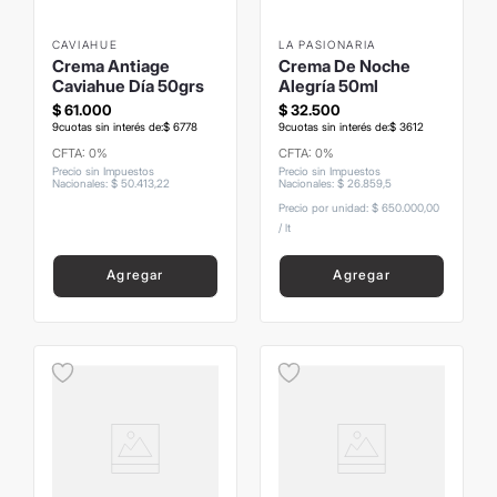
CAVIAHUE
LA PASIONARIA
Crema Antiage
Crema De Noche
Caviahue Día 50grs
Alegría 50ml
$
61
.
000
$
32
.
500
9
cuotas sin interés de:
$
6778
9
cuotas sin interés de:
$
3612
CFTA: 0%
CFTA: 0%
Precio sin Impuestos
Precio sin Impuestos
Nacionales
:
$
50
.
413
,
22
Nacionales
:
$
26
.
859
,
5
Precio por unidad:
$ 650.000,00
/
lt
Agregar
Agregar