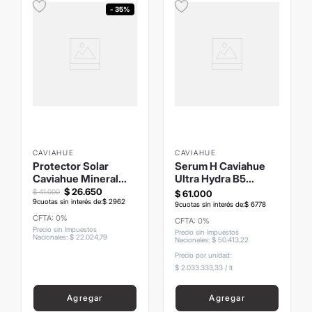
- 35%
CAVIAHUE
CAVIAHUE
Protector Solar
Serum H Caviahue
Caviahue Mineral
Ultra Hydra B5
Eco Outdoor Sin
Frasco 30ml
$
26
.
650
$
41
.
000
$
61
.
000
Tono
9
cuotas sin interés de:
$
2962
9
cuotas sin interés de:
$
6778
CFTA: 0%
CFTA: 0%
Precio sin Impuestos
Precio sin Impuestos
Nacionales
:
$
22
.
024
,
79
Nacionales
:
$
50
.
413
,
22
Precio por unidad:
$ 2.033.333,33
/
lt
Agregar
Agregar