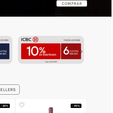
SELLERS
- 30%
- 40%