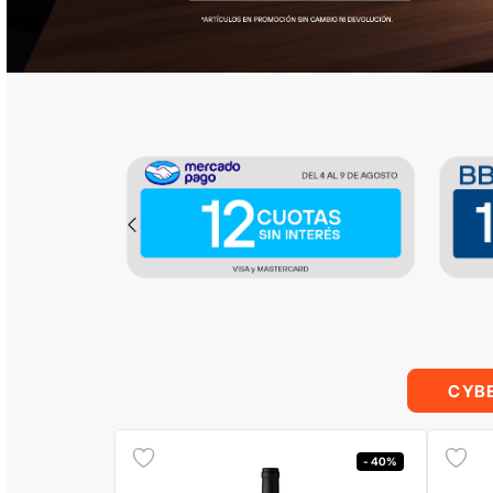
CYB
- 40%