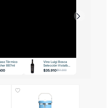
aso Térmico
Vino Luigi Bosca
her 887ml
Selección Vistalba
Malbec 750ml
500
$35.910
$51.300