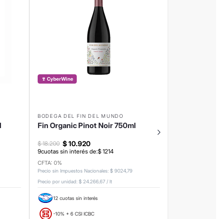
🍷 CyberWine
BODEGA DEL FIN DEL MUNDO
l
Fin Organic Pinot Noir 750ml
$
10
.
920
$
18
.
200
9
cuotas sin interés de:
$
1214
CFTA: 0%
Precio sin Impuestos Nacionales
:
$
9024
,
79
Precio por unidad:
$ 24.266,67
/
lt
12 cuotas sin interés
-10% + 6 CSI ICBC