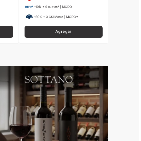
-10% + 9 cuotas* | MODO
-30% + 3 CSI Macro | MODO*
Agregar