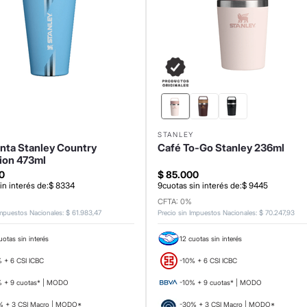
Y
STANLEY
nta Stanley Country
Café To-Go Stanley 236ml
tion 473ml
0
$
85
.
000
in interés de:
$
8334
9
cuotas sin interés de:
$
9445
CFTA: 0%
Impuestos Nacionales
:
$
61
.
983
,
47
Precio sin Impuestos Nacionales
:
$
70
.
247
,
93
uotas sin interés
12 cuotas sin interés
 + 6 CSI ICBC
-10% + 6 CSI ICBC
% + 9 cuotas* | MODO
-10% + 9 cuotas* | MODO
% + 3 CSI Macro | MODO*
-30% + 3 CSI Macro | MODO*