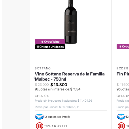
🍷 CyberWine
🍷 Cyb
🚨Últimas Unidades
SOTTANO
BODEG
Vino Sottano Reserva de la Familia
Fin Pi
Malbec - 750ml
$
13
.
800
$
23
.
000
$
41
.
60
9
cuotas sin interés de:
$
1534
9
cuotas
CFTA: 0%
CFTA: 
Precio sin Impuestos Nacionales
:
$
11
.
404
,
96
Precio si
Precio por unidad:
$ 30.666,67
/
lt
Precio po
12 cuotas sin interés
12
-10% + 6 CSI ICBC
-1