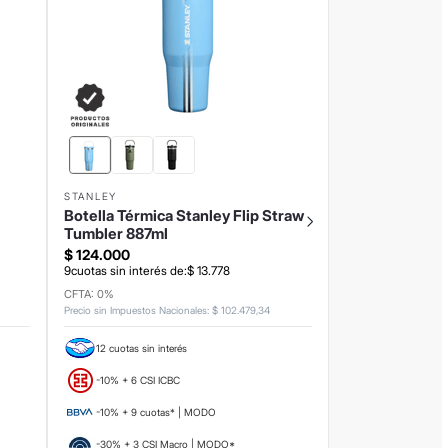
STANLEY
Botella Térmica Stanley Flip Straw
Tumbler 887ml
$
124
.
000
9
cuotas sin interés de:
$
13
.
778
CFTA: 0%
Precio sin Impuestos Nacionales
:
$
102
.
479
,
34
12 cuotas sin interés
-10% + 6 CSI ICBC
-10% + 9 cuotas* | MODO
-30% + 3 CSI Macro | MODO*