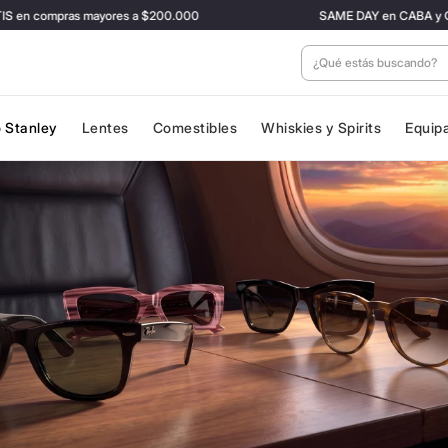
s mayores a $200.000
SAME DAY en CABA y GBA ✈️ Con tarifa
¿Qué estás buscan
 Stanley
Lentes
Comestibles
Whiskies y Spirits
Equip