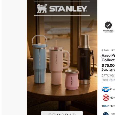
STANLE
Vaso Pi
Collec
$
75
.
00
9
cuotas s
CFTA: 0%
Precio sin 
12 c
-10%
-10
-30