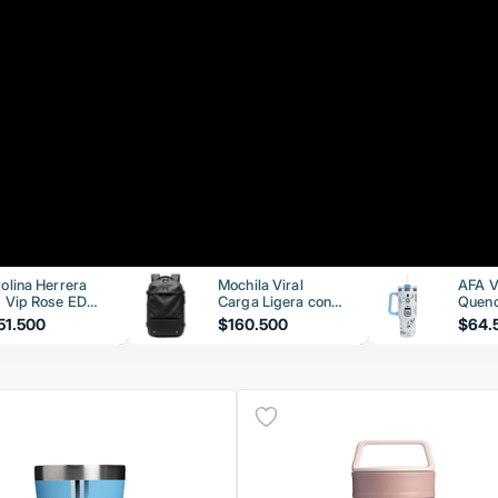
olina Herrera
Mochila Viral
AFA V
 Vip Rose EDP
Carga Ligera con
Quenc
ml
Bomba de Vacío
51.500
$160.500
$64.