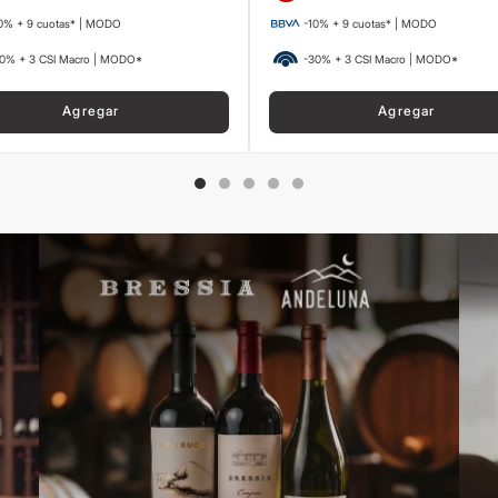
0% + 9 cuotas* | MODO
-10% + 9 cuotas* | MODO
0% + 3 CSI Macro | MODO*
-30% + 3 CSI Macro | MODO*
Agregar
Agregar