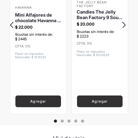
THE JELLY BEAN
FACTORY
HAVANNA
Candies The Jelly
Mini Alfajores de
Bean Factory 9 Sour
chocolate Havanna x
Flavours 175gr
$
20
.
000
LEO Messi
$
22
.
000
9
cuotas sin interés de:
9
cuotas sin interés de:
$
2223
$
2445
CFTA: 0%
CFTA: 0%
Precio sin Impuestos
Precio sin Impuestos
Nacionales
:
$
16
.
528
,
93
Nacionales
:
$
18
.
181
,
82
Agregar
Agregar