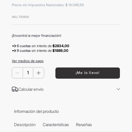
8
.
mochila
Precio sin Impuestos Nacionales
:
$
14
.
049
,
59
9
.
termo
SKU
:
700959
10
.
carolina herrera
¡Encontrá la mejor financiación!
6 cuotas
sin interés
de
$2834,00
9 cuotas
sin interés
de
$1889,00
Ver medios de pago
－
＋
¡Me lo llevo!
Calcular envío
Información del producto
Descripción
Características
Reseñas