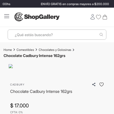
2:00hs
ENVÍO GRATIS en compras mayores a $200.000
¿Qué estás buscando?
Términos más buscados
Comestibles
Chocolates y Golosinas
1
.
perfumes
Chocolate Cadbury Intense 162grs
2
.
lentes sol
3
.
termo stanley
4
.
ray ban
CADBURY
5
.
vino
Chocolate Cadbury Intense 162grs
6
.
bressia
$
17
.
000
7
.
hugo boss
CFTA: 0%