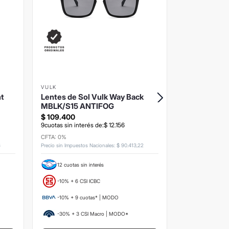
🎁 Regalo por co
VULK
AY NOT DEAD
ht
Lentes de Sol Vulk Way Back
Lentes de S
MBLK/S15 ANTIFOG
Smith Demi
Polarizado
$
109
.
400
$
169
.
400
9
cuotas sin interés de:
$
12
.
156
9
cuotas sin inte
CFTA: 0%
CFTA: 0%
6
Precio sin Impuestos Nacionales
:
$
90
.
413
,
22
Precio sin Impuesto
12 cuotas sin interés
12 cuotas si
-10% + 6 CSI ICBC
-10% + 6 CS
-10% + 9 cuotas* | MODO
-10% + 9 c
-30% + 3 CSI Macro | MODO*
-30% + 3 C