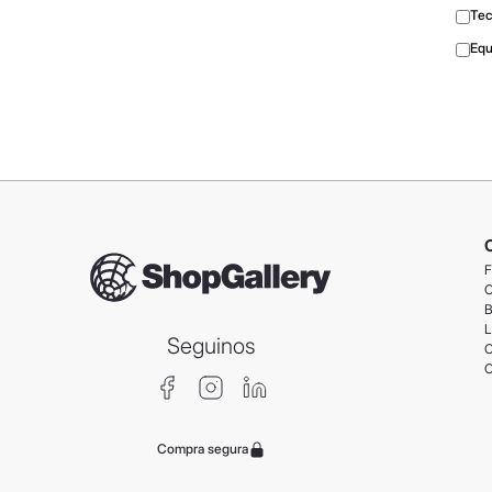
Tec
Equ
F
C
B
L
Seguinos
C
C
Compra segura