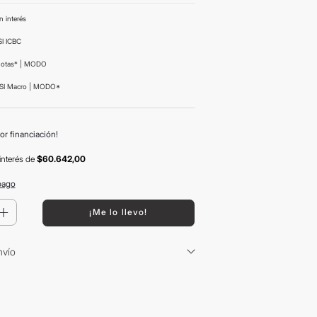
n interés
I ICBC
uotas* | MODO
SI Macro | MODO*
or financiación!
interés
de
$60.642,00
pago
＋
¡Me lo llevo!
nvío