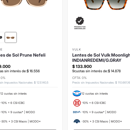
NE
VULK
es de Sol Prune Nefeli
Lentes de Sol Vulk Moonlig
INDIANREDEMI/G.GRAY
9
.
000
$
133
.
900
as sin interés de:
$
16
.
556
9
cuotas sin interés de:
$
14
.
878
: 0%
CFTA: 0%
 sin Impuestos Nacionales
:
$
123
.
140
,
5
Precio sin Impuestos Nacionales
:
$
110
.
661
,
1
12 cuotas sin interés
12 cuotas sin interés
-10% + 6 CSI ICBC
-10% + 6 CSI ICBC
-10% + 9 cuotas* | MODO
-10% + 9 cuotas* | MODO
-30% + 3 CSI Macro | MODO*
-30% + 3 CSI Macro | MODO*