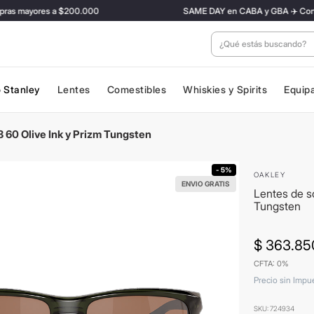
s mayores a $200.000
SAME DAY en CABA y GBA ✈️ Con tarifa 
¿Qué estás buscan
 Stanley
Lentes
Comestibles
Whiskies y Spirits
Equip
 60 Olive Ink y Prizm Tungsten
- 5%
OAKLEY
ENVIO GRATIS
Lentes de s
Tungsten
$
363
.
85
CFTA: 0%
Precio sin Impu
SKU
:
724934