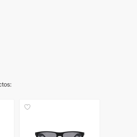
ctos: