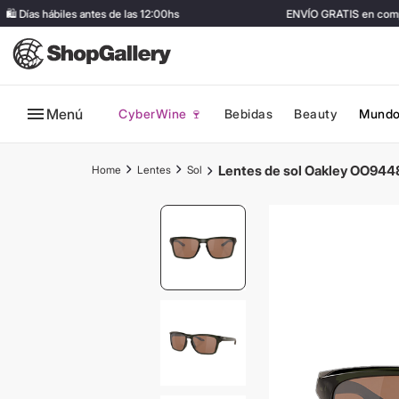
Días hábiles antes de las 12:00hs
ENVÍO GRATIS en compra
Menú
CyberWine 🍷
Bebidas
Beauty
Mundo
Lentes de sol Oakley OO9448
Lentes
Sol