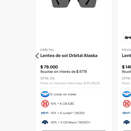
ORBITAL
PRU
olskin
Lentes de sol Orbital Alaska
Lent
$
79
.
000
$
14
3
.
556
9
cuotas sin interés de:
$
8778
9
cuot
CFTA: 0%
CFTA
s
:
$
100
.
826
,
45
Precio sin Impuestos Nacionales
:
$
65
.
289
,
26
Precio
12 cuotas sin interés
-10% + 6 CSI ICBC
ODO
-10% + 9 cuotas* | MODO
 MODO*
-30% + 3 CSI Macro | MODO*