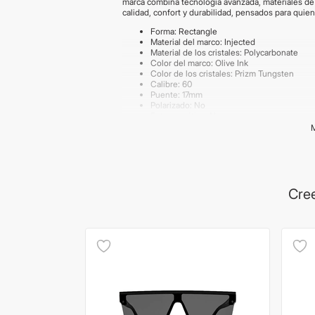
marca combina tecnología avanzada, materiales de 
calidad, confort y durabilidad, pensados para quie
Forma: Rectangle
Material del marco: Injected
Material de los cristales: Polycarbonate
Color del marco: Olive Ink
Color de los cristales: Prizm Tungsten
Calibre: 60
Puente: 17mm
Polarizado: No
Fotocromático: No
Importante:
Los productos de lentes poseen garant
según la producción del proveedor. Las medidas s
imágenes publicadas son meramente ilustrativas. 
Cree