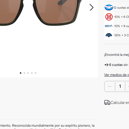
12 cuotas si
-10% + 6 CS
-10% + 9 c
-30% + 3 C
¡Encontrá la mej
6 cuotas
sin 
Ver medios de 
－
Calcular e
imiento. Reconocida mundialmente por su espíritu pionero, la