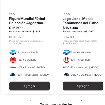
TBO
LEGO
Figura Mundial Fútbol
Lego Lionel Messi:
Selección Argentina
Fenómenos del Fútbol
Molina
$
16
.
500
$
159
.
000
9
cuotas sin interés de:
$
1834
9
cuotas sin interés de:
$
17
.
667
CFTA: 0%
CFTA: 0%
Precio sin Impuestos Nacionales
:
Precio sin Impuestos Nacionales
:
$
13
.
636
,
36
$
131
.
404
,
96
12 cuotas sin interés
12 cuotas sin interés
-10% + 6 CSI ICBC
-10% + 6 CSI ICBC
-10% + 9 cuotas* | MODO
-10% + 9 cuotas* | MODO
-30% + 3 CSI Macro | MODO*
-30% + 3 CSI Macro | MODO*
Agregar
Agregar