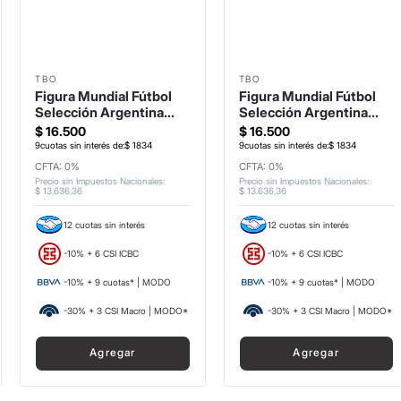
TBO
TBO
Figura Mundial Fútbol
Figura Mundial Fútbol
Selección Argentina
Selección Argentina
Otamendi
Lautaro Martinez
$
16
.
500
$
16
.
500
9
cuotas sin interés de:
$
1834
9
cuotas sin interés de:
$
1834
CFTA: 0%
CFTA: 0%
Precio sin Impuestos Nacionales
:
Precio sin Impuestos Nacionales
:
$
13
.
636
,
36
$
13
.
636
,
36
12 cuotas sin interés
12 cuotas sin interés
-10% + 6 CSI ICBC
-10% + 6 CSI ICBC
-10% + 9 cuotas* | MODO
-10% + 9 cuotas* | MODO
-30% + 3 CSI Macro | MODO*
-30% + 3 CSI Macro | MODO*
Agregar
Agregar