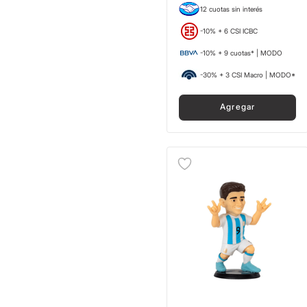
12 cuotas sin interés
-10% + 6 CSI ICBC
-10% + 9 cuotas* | MODO
-30% + 3 CSI Macro | MODO*
Agregar