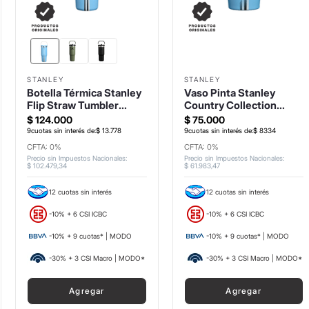
STANLEY
STANLEY
Botella Térmica Stanley
Vaso Pinta Stanley
Flip Straw Tumbler
Country Collection
887ml
473ml
$
124
.
000
$
75
.
000
9
cuotas sin interés de:
$
13
.
778
9
cuotas sin interés de:
$
8334
CFTA: 0%
CFTA: 0%
Precio sin Impuestos Nacionales
:
Precio sin Impuestos Nacionales
:
$
102
.
479
,
34
$
61
.
983
,
47
12 cuotas sin interés
12 cuotas sin interés
-10% + 6 CSI ICBC
-10% + 6 CSI ICBC
-10% + 9 cuotas* | MODO
-10% + 9 cuotas* | MODO
-30% + 3 CSI Macro | MODO*
-30% + 3 CSI Macro | MODO*
Agregar
Agregar