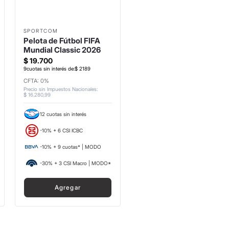
SPORTCOM
Pelota de Fútbol FIFA
Mundial Classic 2026
$
19
.
700
9
cuotas sin interés de:
$
2189
CFTA: 0%
Precio sin Impuestos Nacionales
:
$
16
.
280
,
99
12 cuotas sin interés
-10% + 6 CSI ICBC
-10% + 9 cuotas* | MODO
-30% + 3 CSI Macro | MODO*
Agregar