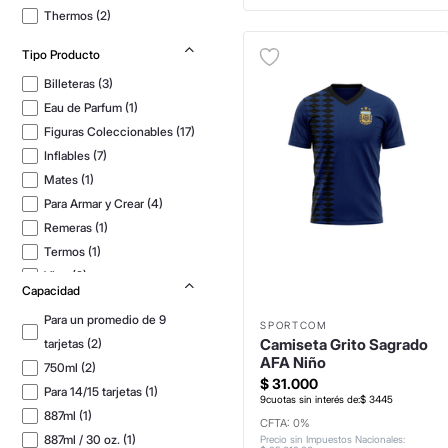
Thermos
(
2
)
Tipo Producto
Billeteras
(
3
)
Eau de Parfum
(
1
)
Figuras Coleccionables
(
17
)
Inflables
(
7
)
Mates
(
1
)
Para Armar y Crear
(
4
)
Remeras
(
1
)
Termos
(
1
)
Vino
(
2
)
Capacidad
Botellas y Vasos Térmicos
(
4
)
Para un promedio de 9
SPORTCOM
Camiseta Grito Sagrado
tarjetas
(
2
)
AFA Niño
750ml
(
2
)
$
31
.
000
Para 14/15 tarjetas
(
1
)
9
cuotas sin interés de:
$
3445
887ml
(
1
)
CFTA: 0%
887ml / 30 oz.
(
1
)
Precio sin Impuestos Nacionales
: