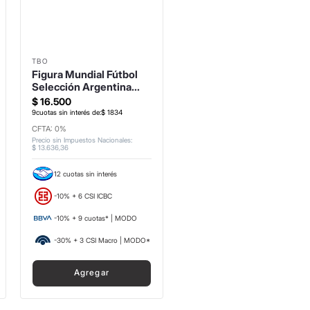
TBO
Figura Mundial Fútbol
Selección Argentina
Dibu Martinez
$
16
.
500
9
cuotas sin interés de:
$
1834
CFTA: 0%
Precio sin Impuestos Nacionales
:
$
13
.
636
,
36
12 cuotas sin interés
-10% + 6 CSI ICBC
-10% + 9 cuotas* | MODO
-30% + 3 CSI Macro | MODO*
Agregar