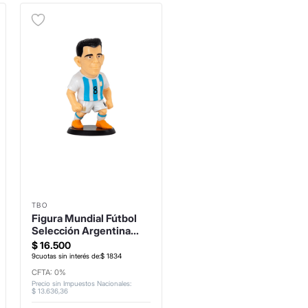
TBO
Figura Mundial Fútbol
Selección Argentina
Acuña
$
16
.
500
9
cuotas sin interés de:
$
1834
CFTA: 0%
Precio sin Impuestos Nacionales
:
$
13
.
636
,
36