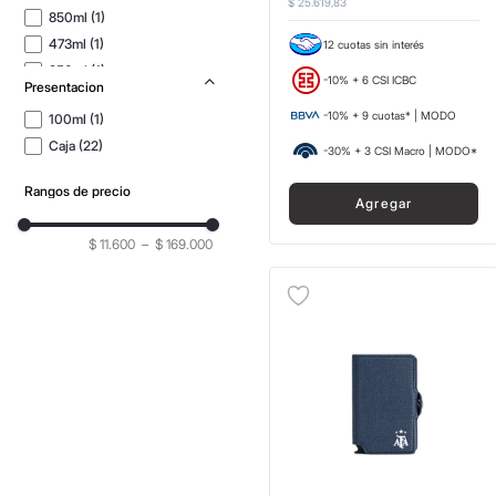
$
25
.
619
,
83
850ml
(
1
)
473ml
(
1
)
12 cuotas sin interés
250ml
(
1
)
-10% + 6 CSI ICBC
Presentacion
1.3Lts
(
1
)
-10% + 9 cuotas* | MODO
100ml
(
1
)
Caja
(
22
)
-30% + 3 CSI Macro | MODO*
Rangos de precio
Agregar
$ 11.600
–
$ 169.000