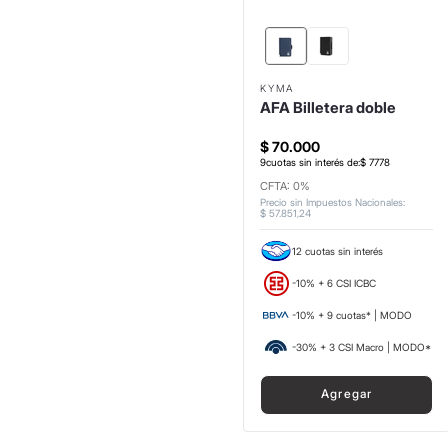
KYMA
AFA Billetera doble
$
70
.
000
9
cuotas sin interés de:
$
7778
CFTA: 0%
Precio sin Impuestos Nacionales
:
$
57
.
851
,
24
12 cuotas sin interés
-10% + 6 CSI ICBC
-10% + 9 cuotas* | MODO
-30% + 3 CSI Macro | MODO*
Agregar