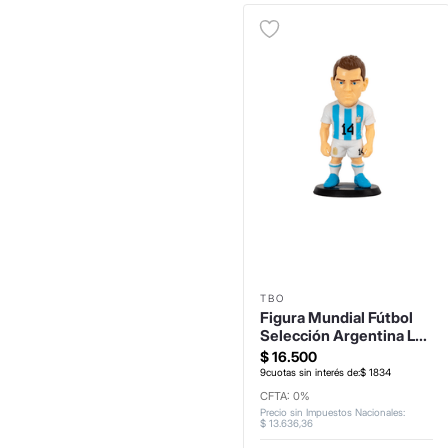
TBO
Figura Mundial Fútbol
Selección Argentina Lo
Celso
$
16
.
500
9
cuotas sin interés de:
$
1834
CFTA: 0%
Precio sin Impuestos Nacionales
:
$
13
.
636
,
36