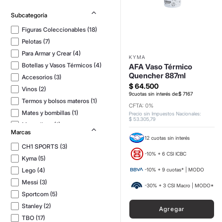
Figuras Coleccionables
(
18
)
Pelotas
(
7
)
Para Armar y Crear
(
4
)
KYMA
Botellas y Vasos Térmicos
(
4
)
AFA Vaso Térmico
Quencher 887ml
Accesorios
(
3
)
$
64
.
500
Vinos
(
2
)
9
cuotas sin interés de:
$
7167
Termos y bolsos materos
(
1
)
CFTA: 0%
Mates y bombillas
(
1
)
Precio sin Impuestos Nacionales
:
$
53
.
305
,
79
Masculinas
(
1
)
Marcas
Kids
(
1
)
12 cuotas sin interés
CH1 SPORTS
(
3
)
-10% + 6 CSI ICBC
Kyma
(
5
)
Lego
(
4
)
-10% + 9 cuotas* | MODO
Messi
(
3
)
-30% + 3 CSI Macro | MODO*
Sportcom
(
5
)
Stanley
(
2
)
Agregar
TBO
(
17
)