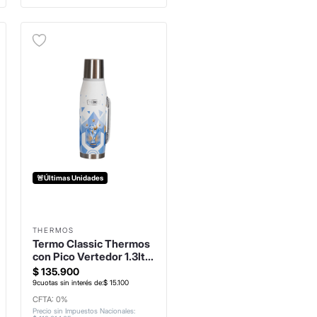
🚨Últimas Unidades
THERMOS
Termo Classic Thermos
con Pico Vertedor 1.3lts
Mundial
$
135
.
900
9
cuotas sin interés de:
$
15
.
100
CFTA: 0%
Precio sin Impuestos Nacionales
: