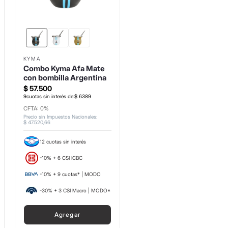
KYMA
Combo Kyma Afa Mate
con bombilla Argentina
$
57
.
500
9
cuotas sin interés de:
$
6389
CFTA: 0%
Precio sin Impuestos Nacionales
:
$
47
.
520
,
66
12 cuotas sin interés
-10% + 6 CSI ICBC
-10% + 9 cuotas* | MODO
-30% + 3 CSI Macro | MODO*
Agregar