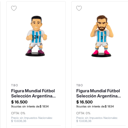
TBO
TBO
Figura Mundial Fútbol
Figura Mundial Fútbol
Selección Argentina
Selección Argentina
Enzo Fernandez
Tagliafico
$
16
.
500
$
16
.
500
9
cuotas sin interés de:
$
1834
9
cuotas sin interés de:
$
1834
CFTA: 0%
CFTA: 0%
Precio sin Impuestos Nacionales
:
Precio sin Impuestos Nacionales
:
$
13
.
636
,
36
$
13
.
636
,
36