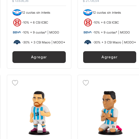
$
13
.
636
,
36
$
21
.
735
,
54
12 cuotas sin interés
12 cuotas sin interés
-10% + 6 CSI ICBC
-10% + 6 CSI ICBC
-10% + 9 cuotas* | MODO
-10% + 9 cuotas* | MODO
-30% + 3 CSI Macro | MODO*
-30% + 3 CSI Macro | MODO*
Agregar
Agregar