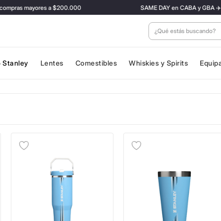
ras mayores a $200.000
SAME DAY en CABA y GBA ✈️ Con tari
¿Qué estás buscan
 Stanley
Lentes
Comestibles
Whiskies y Spirits
Equip