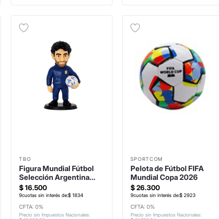
TBO
SPORTCOM
Figura Mundial Fútbol
Pelota de Fútbol FIFA
Selección Argentina
Mundial Copa 2026
Aimar
$
16
.
500
$
26
.
300
9
cuotas sin interés de:
$
1834
9
cuotas sin interés de:
$
2923
CFTA: 0%
CFTA: 0%
Precio sin Impuestos Nacionales
:
Precio sin Impuestos Nacionales
: