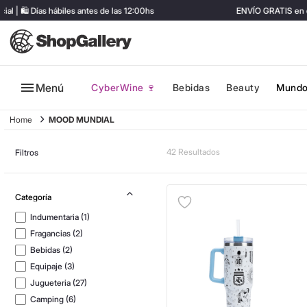
️ Días hábiles antes de las 12:00hs
ENVÍO GRATIS en comp
Menú
CyberWine 🍷
Bebidas
Beauty
Mundo
MOOD MUNDIAL
42
Filtros
Indumentaria
(
1
)
Fragancias
(
2
)
Bebidas
(
2
)
Equipaje
(
3
)
Jugueteria
(
27
)
Camping
(
6
)