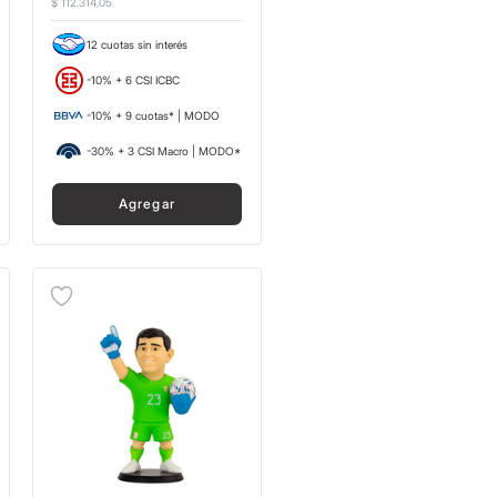
$
112
.
314
,
05
12 cuotas sin interés
-10% + 6 CSI ICBC
-10% + 9 cuotas* | MODO
-30% + 3 CSI Macro | MODO*
Agregar