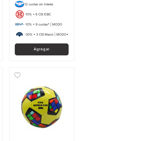
12 cuotas sin interés
-10% + 6 CSI ICBC
-10% + 9 cuotas* | MODO
-30% + 3 CSI Macro | MODO*
Agregar