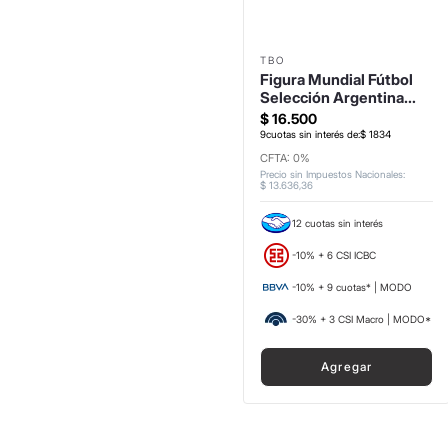
TBO
Figura Mundial Fútbol
Selección Argentina
Julian Alvarez
$
16
.
500
9
cuotas sin interés de:
$
1834
CFTA: 0%
Precio sin Impuestos Nacionales
:
$
13
.
636
,
36
12 cuotas sin interés
-10% + 6 CSI ICBC
-10% + 9 cuotas* | MODO
-30% + 3 CSI Macro | MODO*
Agregar