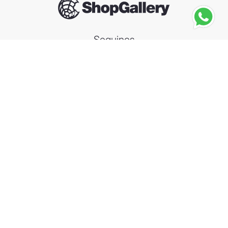
Seguinos
LATTAFA
Lattafa Give Me Gourmand Vainilla Freak EDP 75ml
－
＋
Agregar al carrito
Compra segura
Información
Categorías
Contacto
Arrepentimiento de compra