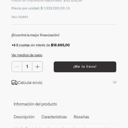
Precio sin Impuestos Nacionales
:
$
82
.
636
,
36
8
.
mochila
Precio por unidad:
$ 1.333.200,00
/
lt
9
.
hugo boss
SKU
:
752893
10
.
tom ford
¡Encontrá la mejor financiación!
6 cuotas
sin interés
de
$16.665,00
Ver medios de pago
－
＋
¡Me lo llevo!
Calcular envío
Información del producto
Descripción
Características
Reseñas