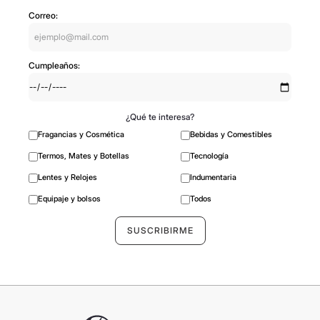
Recibí en tu mail todas nuestras novedades,
promociones y ofertas especiales
Correo:
Cumpleaños:
¿Qué te interesa?
Fragancias y Cosmética
Bebidas y Comestibles
Termos, Mates y Botellas
Tecnología
Lentes y Relojes
Indumentaria
Equipaje y bolsos
Todos