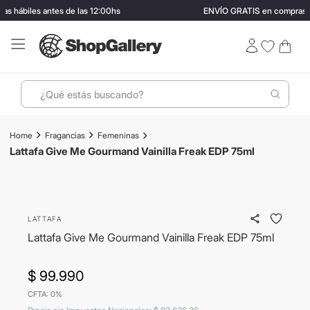
 hábiles antes de las 12:00hs
ENVÍO GRATIS en compras ma
¿Qué estás buscando?
Términos más buscados
Fragancias
Femeninas
1
.
perfumes
Lattafa Give Me Gourmand Vainilla Freak EDP 75ml
2
.
termo stanley
3
.
ray ban
LATTAFA
4
.
lentes sol
Lattafa Give Me Gourmand Vainilla Freak EDP 75ml
5
.
bressia
6
.
vino
$
99
.
990
CFTA: 0%
7
.
carolina herrera