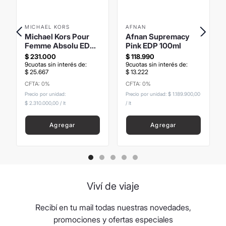
MICHAEL KORS
AFNAN
Michael Kors Pour
Afnan Supremacy
Femme Absolu EDP
Pink EDP 100ml
100ml
$
231
.
000
$
118
.
990
9
cuotas sin interés de:
9
cuotas sin interés de:
$
25
.
667
$
13
.
222
CFTA: 0%
CFTA: 0%
Precio sin Impuestos
Precio sin Impuestos
Nacionales
:
$
190
.
909
,
09
Nacionales
:
$
98
.
338
,
84
Precio por unidad:
Precio por unidad:
$ 1.189.900,00
$ 2.310.000,00
/
lt
/
lt
Agregar
Agregar
Viví de viaje